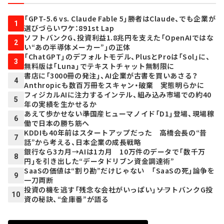
「GPT-5.6 vs. Claude Fable 5」勝者はClaude、でも企業が
1
選びづらいワケ：891st Lap
ソフトバンクG、投資利益1.8兆円を支えた「OpenAIではな
2
い“あの半導体メーカー”」の正体
「ChatGPT」のデフォルトモデル、PlusとProは「Sol」に、
3
無料版は「Luna」でテキストチャット無制限に
書店に「3000冊の発注」、AI企業が古書を買いあさる？
4
Anthropicも数百万冊をスキャン・破棄 実態明らかに
フィジカルAIに注力するインテル、組み込み市場での約40
5
年の実績を生かせるか
あえて歩かせない――準国産ヒューマノイド「D1」登場、現場稼
6
働で日本の勝ち筋へ
KDDIも40年前はスタートアップだった 高橋会長の“昔
7
話”から考える、日本企業の成長戦略
銀行なら3カ月→AIは1カ月 10万件のデータで「数千万
8
円」を引き出した“データドリブン資金調達術”
SaaSの価値は“割り勘”だけじゃない 「SaaSの死」論争を
9
一刀両断
投資の機を逃す「残念な会社がいっぱい」――ソフトバンクG投
10
資の秘訣、“金庫番”が語る