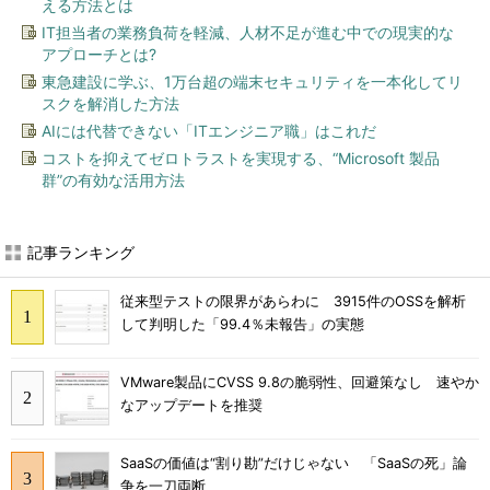
える方法とは
IT担当者の業務負荷を軽減、人材不足が進む中での現実的な
アプローチとは?
東急建設に学ぶ、1万台超の端末セキュリティを一本化してリ
スクを解消した方法
AIには代替できない「ITエンジニア職」はこれだ
コストを抑えてゼロトラストを実現する、“Microsoft 製品
群”の有効な活用方法
記事ランキング
従来型テストの限界があらわに 3915件のOSSを解析
して判明した「99.4％未報告」の実態
VMware製品にCVSS 9.8の脆弱性、回避策なし 速やか
なアップデートを推奨
SaaSの価値は“割り勘”だけじゃない 「SaaSの死」論
争を一刀両断