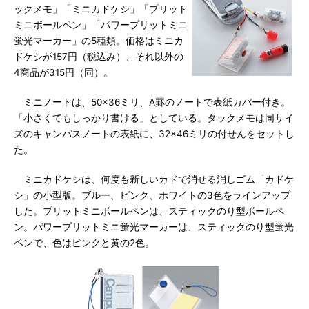
ックメモ」「ミニカドケシ」「プリット
ミニボールペン」「パワープリットミニ
蛍光マーカー」の5種類。価格はミニカ
ドケシが157円（税込み）、それ以外の
4商品が315円（同）。
ミニノートは、50×36ミリ、A罫のノートで表紙カバー付き。
「小さくてもしっかり書ける」としている。タックメモは同サイ
ズのキャンパスノートの表紙に、32×46ミリの付せんをセットし
た。
ミニカドケシは、何度も新しいカドで消せる消しゴム「カドケ
シ」の小型版。ブルー、ピンク、ホワイトの3色をラインアップ
した。プリットミニボールペンは、スティックのり型ボールペ
ン。パワープリットミニ蛍光マーカーは、スティックのり型蛍光
ペンで、色はピンクと黄の2色。