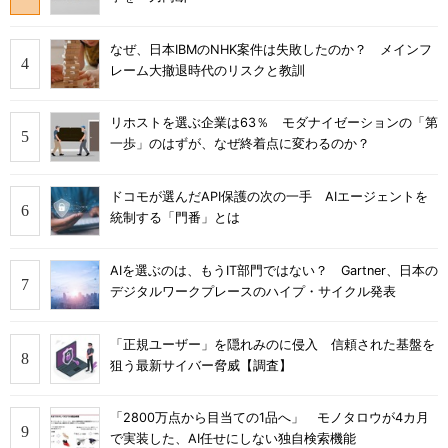
なぜ、日本IBMのNHK案件は失敗したのか？ メインフ
レーム大撤退時代のリスクと教訓
リホストを選ぶ企業は63％ モダナイゼーションの「第
一歩」のはずが、なぜ終着点に変わるのか？
ドコモが選んだAPI保護の次の一手 AIエージェントを
統制する「門番」とは
AIを選ぶのは、もうIT部門ではない？ Gartner、日本の
デジタルワークプレースのハイプ・サイクル発表
「正規ユーザー」を隠れみのに侵入 信頼された基盤を
狙う最新サイバー脅威【調査】
「2800万点から目当ての1品へ」 モノタロウが4カ月
で実装した、AI任せにしない独自検索機能