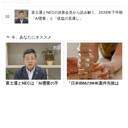
富士通とNECの決算会見から読み解く、2026年下半期
「AI需要」と「収益の見通し」
今、あなたにオススメ
富士通とNECは「AI需要の手
「日本IBMのNHK案件失敗は
応え」をどう語った？ 2026
既定路線だった」 メインフ
年下半期の見通しを考察
レーム大撤退時代のリスクと
教訓
「プロンプトが面倒」の悲鳴を解消！ AI定着
のステップ
PR(ITmedia エンタープライズ)