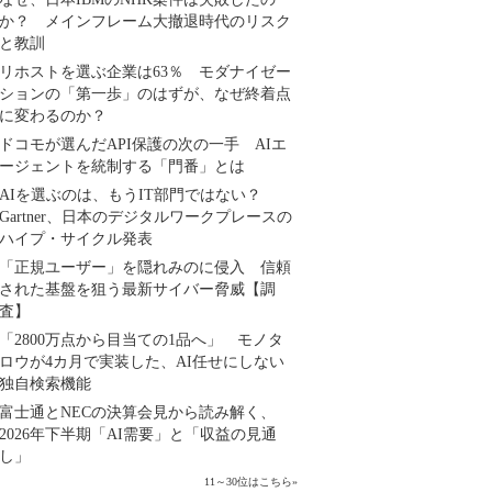
か？ メインフレーム大撤退時代のリスク
と教訓
リホストを選ぶ企業は63％ モダナイゼー
ションの「第一歩」のはずが、なぜ終着点
に変わるのか？
ドコモが選んだAPI保護の次の一手 AIエ
ージェントを統制する「門番」とは
AIを選ぶのは、もうIT部門ではない？
Gartner、日本のデジタルワークプレースの
ハイプ・サイクル発表
「正規ユーザー」を隠れみのに侵入 信頼
された基盤を狙う最新サイバー脅威【調
査】
「2800万点から目当ての1品へ」 モノタ
ロウが4カ月で実装した、AI任せにしない
独自検索機能
富士通とNECの決算会見から読み解く、
2026年下半期「AI需要」と「収益の見通
し」
11～30位はこちら
»