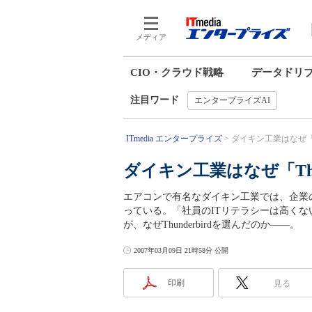
メディア
CIO・クラウド戦略
データドリ
注目ワード
エンタープライズAI
ITmedia エンタープライズ
ダイキン工業はなぜ「Th
ダイキン工業はなぜ「Thu
エアコンで有名なダイキン工業では、企業のメー
っている。「社員のITリテラシーは高く
が、なぜThunderbirdを選んだのか――。
2007年03月09日 21時58分 公開
印刷
見る