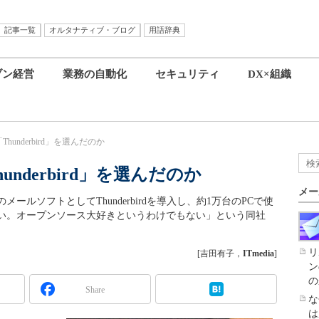
記事一覧
オルタナティブ・ブログ
用語辞典
ブン経営
業務の自動化
セキュリティ
DX×組織
underbird」を選んだのか
nderbird」を選んだのか
メー
ルソフトとしてThunderbirdを導入し、約1万台のPCで使
ない。オープンソース大好きというわけでもない」という同社
リ
[吉田有子，
ITmedia
]
ン
の
Share
な
は