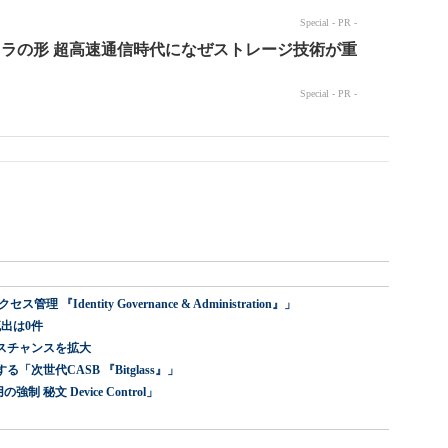
dentity Governance & Administration』」
出は0件
スチャンスを拡大
世代CASB 『Bitglass』」
 秘文 Device Control」