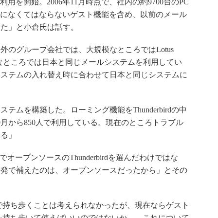
rdの利用を開始。2006年11月時点で、社内の約9700台のPC
。「自社になくてはならないゲスト機能を含め、以前のメール
きた」と小倉氏は話す。
のグループ会社では、大規模なところではLotus
geを、小規模なところでは日本と同じメールシステムを利用してい
システムの入れ替え時に合わせて日本と同じシステムに
を構築した。ローミング機能をThunderbirdの中
10月から850人で利用している。現在のところトラブル
いる」
ープンソースのThunderbirdを選んだわけではな
開発で補えたのは、オープンソースだったから」とその
張で持ち歩くことは考えられなかったが、現在ならゲスト
を持ち歩いて使えばいいのではないか――これについて