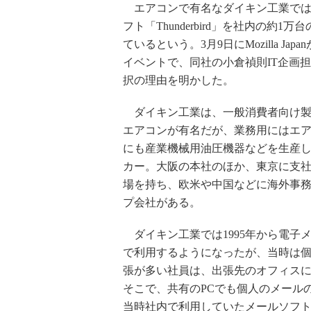
エアコンで有名なダイキン工業では
フト「Thunderbird」を社内の約1万
ているという。3月9日にMozilla Jap
イベントで、同社の小倉禎則IT企画
択の理由を明かした。
ダイキン工業は、一般消費者向け製
エアコンが有名だが、業務用にはエ
にも産業機械用油圧機器などを生産
カー。大阪の本社のほか、東京に支
場を持ち、欧米や中国などに海外事
プ会社がある。
ダイキン工業では1995年から電子
で利用するようになったが、当時は個
張が多い社員は、出張先のオフィスに
そこで、共有のPCでも個人のメール
当時社内で利用していたメールソフ