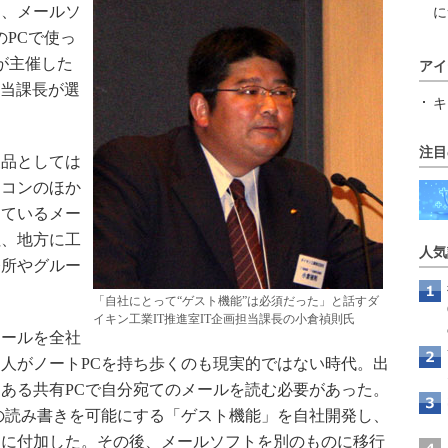
、メールソ
に
台のPCで使っ
anが主催した
アイ
担当課長が選
キ
注目
品としては
アコンのほか
しているメー
社、地方に工
人気
務所やグルー
「自社にとって“ゲスト機能”は必須だった」と話すダ
イキン工業IT推進室IT企画担当課長の小倉禎則氏
メールを全社
人がノートPCを持ち歩くのも現実的ではない時代。出
ある共有PCで自分宛てのメールを読む必要があった。
の読み書きを可能にする「ゲスト機能」を自社開発し、
トに付加した。その後、メールソフトを別のものに移行