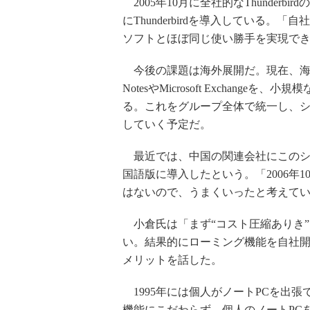
2005年10月に全社的なThunderbi
にThunderbirdを導入している
ソフトとほぼ同じ使い勝手を実現で
今後の課題は海外展開だ。現在、海外
NotesやMicrosoft Exchan
る。これをグループ全体で統一し、
していく予定だ。
最近では、中国の関連会社にこのシステム
国語版に導入したという。「2006年
はないので、うまくいったと考えて
小倉氏は「まず“コスト圧縮ありき”でオ
い。結果的にローミング機能を自社
メリットを話した。
1995年には個人がノートPCを出
機能にこだわらず、個人のノートPC