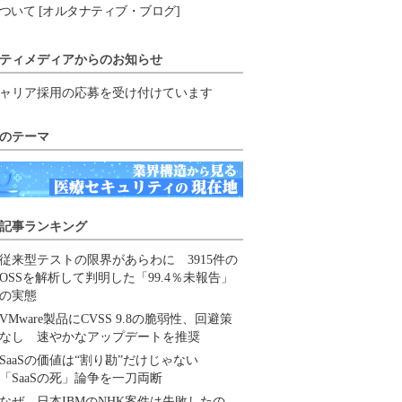
ついて [オルタナティブ・ブログ]
ティメディアからのお知らせ
ャリア採用の応募を受け付けています
のテーマ
記事ランキング
従来型テストの限界があらわに 3915件の
OSSを解析して判明した「99.4％未報告」
の実態
VMware製品にCVSS 9.8の脆弱性、回避策
なし 速やかなアップデートを推奨
SaaSの価値は“割り勘”だけじゃない
「SaaSの死」論争を一刀両断
なぜ、日本IBMのNHK案件は失敗したの