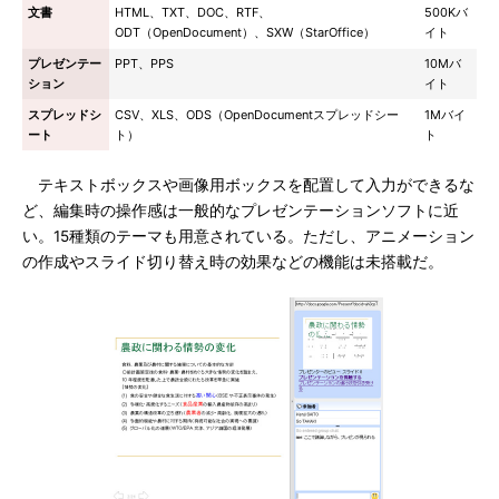
文書
HTML、TXT、DOC、RTF、
500Kバ
ODT（OpenDocument）、SXW（StarOffice）
イト
プレゼンテー
PPT、PPS
10Mバ
ション
イト
スプレッドシ
CSV、XLS、ODS（OpenDocumentスプレッドシー
1Mバイ
ート
ト）
ト
テキストボックスや画像用ボックスを配置して入力ができるな
ど、編集時の操作感は一般的なプレゼンテーションソフトに近
い。15種類のテーマも用意されている。ただし、アニメーション
の作成やスライド切り替え時の効果などの機能は未搭載だ。