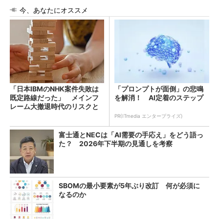
今、あなたにオススメ
「日本IBMのNHK案件失敗は
「プロンプトが面倒」の悲鳴
既定路線だった」 メインフ
を解消！ AI定着のステップ
レーム大撤退時代のリスクと
教訓
PR(ITmedia エンタープライズ)
富士通とNECは「AI需要の手応え」をどう語っ
た？ 2026年下半期の見通しを考察
SBOMの最小要素が5年ぶり改訂 何が必須に
なるのか