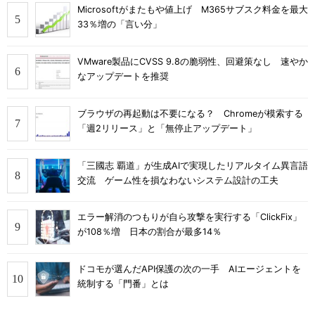
Microsoftがまたもや値上げ M365サブスク料金を最大
33％増の「言い分」
VMware製品にCVSS 9.8の脆弱性、回避策なし 速やか
なアップデートを推奨
ブラウザの再起動は不要になる？ Chromeが模索する
「週2リリース」と「無停止アップデート」
「三國志 覇道」が生成AIで実現したリアルタイム異言語
交流 ゲーム性を損なわないシステム設計の工夫
エラー解消のつもりが自ら攻撃を実行する「ClickFix」
が108％増 日本の割合が最多14％
ドコモが選んだAPI保護の次の一手 AIエージェントを
統制する「門番」とは