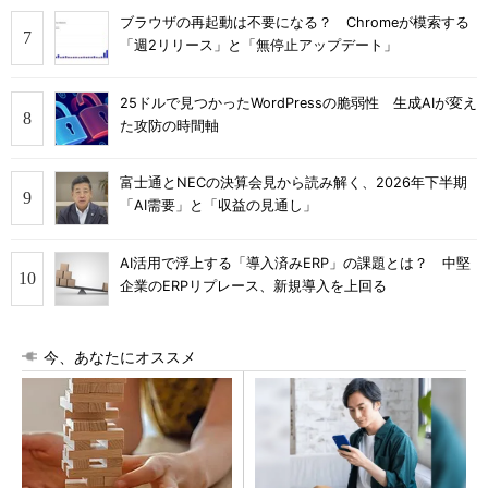
ブラウザの再起動は不要になる？ Chromeが模索する
「週2リリース」と「無停止アップデート」
25ドルで見つかったWordPressの脆弱性 生成AIが変え
た攻防の時間軸
富士通とNECの決算会見から読み解く、2026年下半期
「AI需要」と「収益の見通し」
AI活用で浮上する「導入済みERP」の課題とは？ 中堅
企業のERPリプレース、新規導入を上回る
今、あなたにオススメ