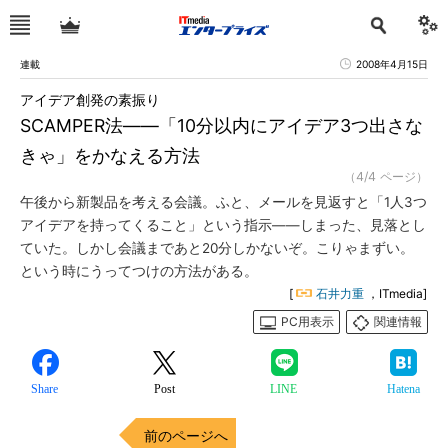
連載
2008年4月15日
アイデア創発の素振り
SCAMPER法――「10分以内にアイデア3つ出さな
きゃ」をかなえる方法
（4/4 ページ）
午後から新製品を考える会議。ふと、メールを見返すと「1人3つ
アイデアを持ってくること」という指示――しまった、見落とし
ていた。しかし会議まであと20分しかないぞ。こりゃまずい。
という時にうってつけの方法がある。
[
石井力重
，ITmedia]
PC用表示
関連情報
Share
Post
LINE
Hatena
前のページへ