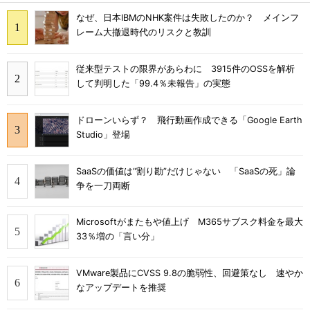
なぜ、日本IBMのNHK案件は失敗したのか？ メインフ
レーム大撤退時代のリスクと教訓
従来型テストの限界があらわに 3915件のOSSを解析
して判明した「99.4％未報告」の実態
ドローンいらず？ 飛行動画作成できる「Google Earth
Studio」登場
SaaSの価値は“割り勘”だけじゃない 「SaaSの死」論
争を一刀両断
Microsoftがまたもや値上げ M365サブスク料金を最大
33％増の「言い分」
VMware製品にCVSS 9.8の脆弱性、回避策なし 速やか
なアップデートを推奨