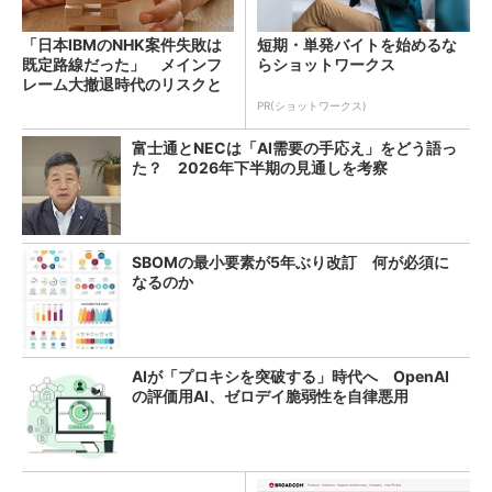
「日本IBMのNHK案件失敗は
短期・単発バイトを始めるな
既定路線だった」 メインフ
らショットワークス
レーム大撤退時代のリスクと
教訓
PR(ショットワークス)
富士通とNECは「AI需要の手応え」をどう語っ
た？ 2026年下半期の見通しを考察
SBOMの最小要素が5年ぶり改訂 何が必須に
なるのか
AIが「プロキシを突破する」時代へ OpenAI
の評価用AI、ゼロデイ脆弱性を自律悪用