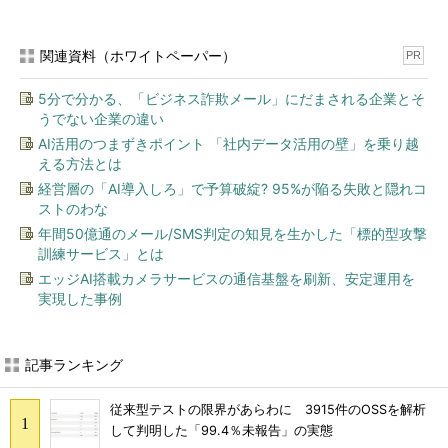
関連資料（ホワイトペーパー）
PR
5分で分かる、「ビジネス詐欺メール」にだまされる企業とそ
うでない企業の違い
AI活用のつまずきポイント 「社内データ活用の壁」を乗り越
える方法とは
経営層の「AI導入しろ」で予算破綻? 95%が陥る失敗と隠れコ
ストのわな
年間50億通のメール/SMS判定の知見を生かした「標的型攻撃
訓練サービス」とは
エッジAI搭載カメラサービスの通信基盤を刷新、安定運用を
実現した事例
記事ランキング
従来型テストの限界があらわに 3915件のOSSを解析
して判明した「99.4％未報告」の実態