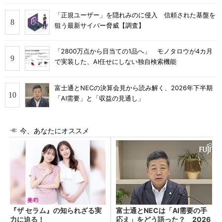
「正規ユーザー」を隠れみのに侵入 信頼された基盤を
狙う最新サイバー脅威【調査】
「2800万点から目当ての1品へ」 モノタロウが4カ月
で実装した、AI任せにしない独自検索機能
富士通とNECの決算会見から読み解く、2026年下半期
「AI需要」と「収益の見通し」
今、あなたにオススメ
『ザ セラム』の知られざる実
富士通とNECは「AI需要の手
力に迫る！
応え」をどう語った？ 2026