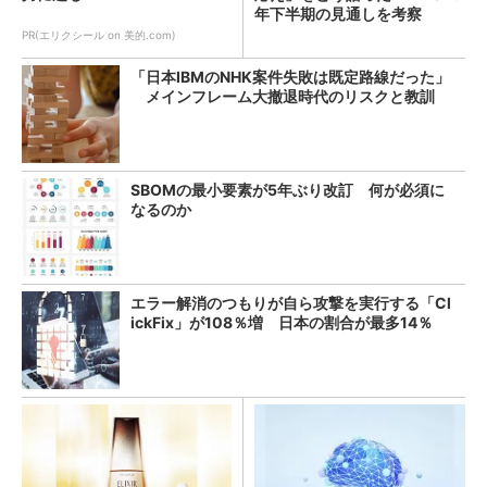
年下半期の見通しを考察
PR(エリクシール on 美的.com)
「日本IBMのNHK案件失敗は既定路線だった」
メインフレーム大撤退時代のリスクと教訓
SBOMの最小要素が5年ぶり改訂 何が必須に
なるのか
エラー解消のつもりが自ら攻撃を実行する「Cl
ickFix」が108％増 日本の割合が最多14％