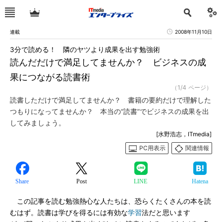
連載
2008年11月10日
3分で読める！ 隣のヤツより成果を出す勉強術
読んだだけで満足してませんか？ ビジネスの成
果につながる読書術
（1/4 ページ）
読書しただけで満足してませんか？ 書籍の要約だけで理解した
つもりになってませんか？ 本当の“読書”でビジネスの成果を出
してみましょう。
[水野浩志，ITmedia]
PC用表示
関連情報
Share
Post
LINE
Hatena
この記事を読む勉強熱心な人たちは、恐らくたくさんの本を読
むはず。読書は学びを得るには有効な
学習
法だと思います