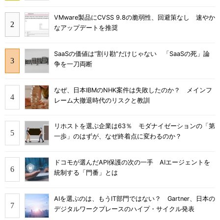
VMware製品にCVSS 9.8の脆弱性、回避策なし 速やか
なアップデートを推奨
SaaSの価値は“割り勘”だけじゃない 「SaaSの死」論
争を一刀両断
なぜ、日本IBMのNHK案件は失敗したのか？ メインフ
レーム大撤退時代のリスクと教訓
リホストを選ぶ企業は63％ モダナイゼーションの「第
一歩」のはずが、なぜ終着点に変わるのか？
ドコモが選んだAPI保護の次の一手 AIエージェントを
統制する「門番」とは
AIを選ぶのは、もうIT部門ではない？ Gartner、日本の
デジタルワークプレースのハイプ・サイクル発表