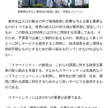
新興国を中心に都市化が急速に進む（写真はイメージ）
都市化は人口の動きの中で地域政府に影響を与える最も重要な
ものの１つである。世界の総人口の50％強が都市部に居住してい
るが、この割合は2050年には70％に増加する見通しである。そ
のため、予算面では厳しい制約があるものの、政府はより多くの
人々に対しサービスを提供すると同時に、経済成長を促し環境を
持続可能なものとするための取り組みを行っていかなければなら
ない。
「スマートシティ」の創造は、これらの課題に対する政策立案
者の取り組みを支援する。すなわちスマートシティは先進的なイ
ンフラとソリューションを利用し、都市化が持つ経済、社会、環
境に関わる課題に対応するためのより良いサービスを提供するも
のである。
スマートシティには次の5つの要素が必要である。
（1）インフラ（都市の政府、住民、企業を結ぶ光ファイバー・