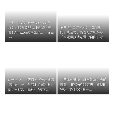
「え、こんなセールやってた
ヤマダ×エディオン「2.5兆
の？」80％OFF以上が続々登
円」統合で、あなたの街から
場！Amazonの本気が...
（Amaz
「家電量販店を選ぶ自由」が...
on）
ローソン、「店員とビデオ通話
「日本の聖域」軽自動車に赤船
で注文」→「自宅まで届ける」
来襲 BYDが199万円「新型E
新サービス 高齢化が進む...
V軽」で仕掛ける一...