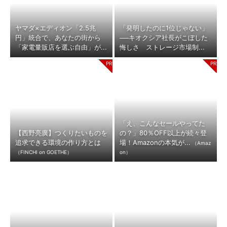
ヤマダ×エディオン「2.5兆
「発明したのに1位じゃない」
円」統合で、あなたの街から
──キオクシア社長がこぼした
「家電量販店を選ぶ自由」が...
悔しさ ストレージ市場制...
「え、こんなセールやってた
【西野亮廣】つくりたいものを
の？」80％OFF以上が続々登
追求できる環境の作り方とは
場！Amazonの本気が...
（Amaz
（FINCHI on GOETHE）
on）