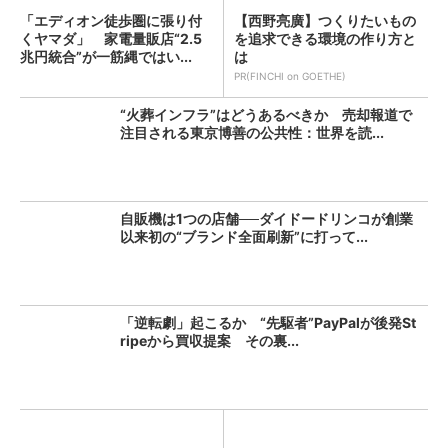
「エディオン徒歩圏に張り付
【西野亮廣】つくりたいもの
くヤマダ」 家電量販店“2.5
を追求できる環境の作り方と
兆円統合”が一筋縄ではい...
は
PR(FINCHI on GOETHE)
“火葬インフラ”はどうあるべきか 売却報道で
注目される東京博善の公共性：世界を読...
自販機は1つの店舗──ダイドードリンコが創業
以来初の“ブランド全面刷新”に打って...
「逆転劇」起こるか “先駆者”PayPalが後発St
ripeから買収提案 その裏...