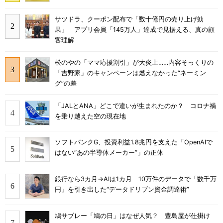
サツドラ、クーポン配布で「数十億円の売り上げ効
果」 アプリ会員「145万人」達成で見据える、真の顧
客理解
松のやの「ママ応援割引」が大炎上……内容そっくりの
「吉野家」のキャンペーンは燃えなかった“ネーミン
グ”の差
「JALとANA」どこで違いが生まれたのか？ コロナ禍
を乗り越えた空の現在地
ソフトバンクG、投資利益1.8兆円を支えた「OpenAIで
はない“あの半導体メーカー”」の正体
銀行なら3カ月→AIは1カ月 10万件のデータで「数千万
円」を引き出した“データドリブン資金調達術”
鳩サブレー「鳩の日」はなぜ人気？ 豊島屋が仕掛け