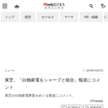
トップ
経営
セールス
マーケ
HR・組織
ニュース
2015年12月7日
東芝、「白物家電をシャープと統合」報道にコメ
ント
東芝が白物家電事業をめぐる報道にコメント。
[ITmedia]
PC用表示
関連情報