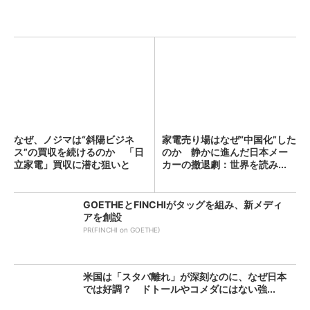
なぜ、ノジマは“斜陽ビジネ
家電売り場はなぜ“中国化”した
ス”の買収を続けるのか 「日
のか 静かに進んだ日本メー
立家電」買収に潜む狙いと
カーの撤退劇：世界を読み...
懸...
GOETHEとFINCHIがタッグを組み、新メディ
アを創設
PR(FINCHI on GOETHE)
米国は「スタバ離れ」が深刻なのに、なぜ日本
では好調？ ドトールやコメダにはない強...