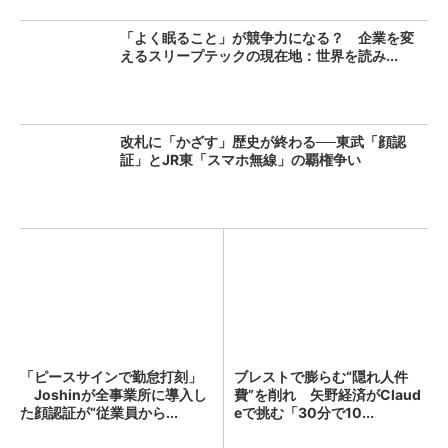
「よく眠ること」が競争力になる？ 企業を変
えるスリープテックの現在地：世界を読み...
改札に「かざす」歴史が終わる──東武「顔認
証」とJR東「スマホ無線」の覇権争い
「ピースサインで勤怠打刻」
ブレストで膨らむ“隠れ人件
Joshinが全事業所に導入し
費”を削れ 矢野経済がClaud
た顔認証が“従業員から...
eで挑む「30分で10...