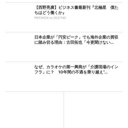
【西野亮廣】ビジネス書最新刊『北極星 僕た
ちはどう働くか』
PR(FINCHI on GOETHE)
日本企業が「円安ピーク」でも海外企業の買収
に踏み切る理由：古田拓也「今更聞けない...
なぜ、カラオケの第一興商が「介護現場のイン
フラ」に？ 10年間の不遇を乗り越え“...