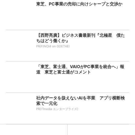
東芝、PC事業の売却に向けシャープと交渉か
【西野亮廣】ビジネス書最新刊『北極星 僕た
ちはどう働くか』
PR(FINCHI on GOETHE)
「東芝、富士通、VAIOがPC事業を統合へ」報
道 東芝と富士通がコメント
社内データを扱えないAIを卒業 アプリ横断検
索で一元化
PR(ITmedia エンタープライズ)