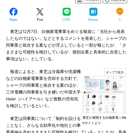
Share
Post
LINE
Hatena
0
東芝は12月7日、白物家電事業をめぐる報道に「当社から発表
したものではない」などとするコメントを発表した。シャープの
同事業と統合する案などが浮上していると一部が報じたが、「さ
まざまな可能性を検討しているが、個別企業と具体的に合意した
事項はない」としている。
報道によると、東芝は冷蔵庫や洗濯機
などの白物家電事業を売却する方針で、
シャープの同事業と統合する案のほか、
三洋電機の同事業を引き継いだ中国大手
Haier（ハイアール）など複数の売却先
を検討しているという。
東芝が展開する白物家電＝We
東芝は同事業について「制約を設ける
bサイトより
ことなく、さらなる効率化や他社との事
業再編を含めさまざまな可能性を検討している」としたが、具体