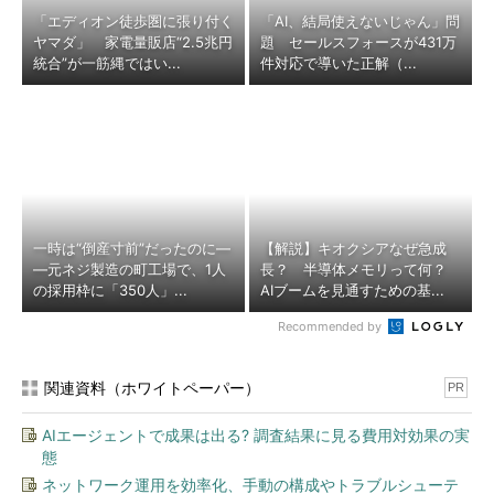
「エディオン徒歩圏に張り付く
「AI、結局使えないじゃん」問
ヤマダ」 家電量販店“2.5兆円
題 セールスフォースが431万
統合”が一筋縄ではい...
件対応で導いた正解（...
一時は“倒産寸前”だったのに―
【解説】キオクシアなぜ急成
―元ネジ製造の町工場で、1人
長？ 半導体メモリって何？
の採用枠に「350人」...
AIブームを見通すための基...
Recommended by
関連資料（ホワイトペーパー）
PR
AIエージェントで成果は出る? 調査結果に見る費用対効果の実
態
ネットワーク運用を効率化、手動の構成やトラブルシューテ