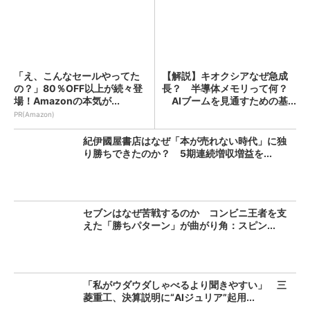
「え、こんなセールやってた
【解説】キオクシアなぜ急成
の？」80％OFF以上が続々登
長？ 半導体メモリって何？
場！Amazonの本気が...
AIブームを見通すための基...
PR(Amazon)
紀伊國屋書店はなぜ「本が売れない時代」に独
り勝ちできたのか？ 5期連続増収増益を...
セブンはなぜ苦戦するのか コンビニ王者を支
えた「勝ちパターン」が曲がり角：スピン...
「私がウダウダしゃべるより聞きやすい」 三
菱重工、決算説明に“AIジュリア”起用...