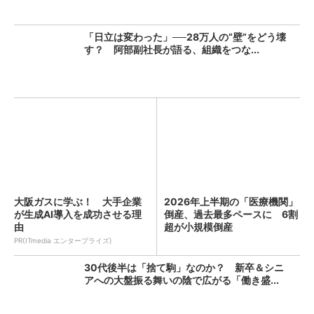
「日立は変わった」──28万人の“壁”をどう壊
す？ 阿部副社長が語る、組織をつな...
大阪ガスに学ぶ！ 大手企業
2026年上半期の「医療機関」
が生成AI導入を成功させる理
倒産、過去最多ペースに 6割
由
超が小規模倒産
PR(ITmedia エンタープライズ)
30代後半は「捨て駒」なのか？ 新卒＆シニ
アへの大盤振る舞いの陰で広がる「働き盛...