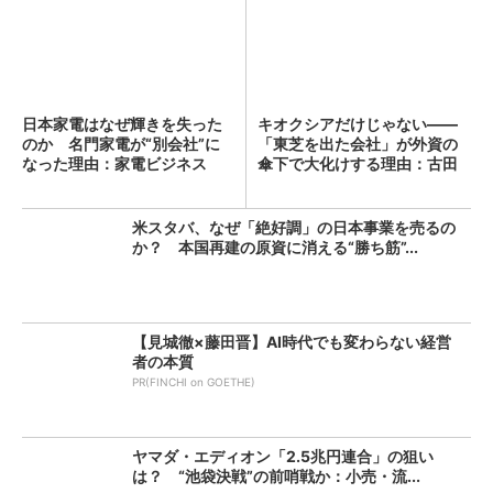
日本家電はなぜ輝きを失った
キオクシアだけじゃない――
のか 名門家電が“別会社”に
「東芝を出た会社」が外資の
なった理由：家電ビジネス
傘下で大化けする理由：古田
（...
拓...
米スタバ、なぜ「絶好調」の日本事業を売るの
か？ 本国再建の原資に消える“勝ち筋”...
【見城徹×藤田晋】AI時代でも変わらない経営
者の本質
PR(FINCHI on GOETHE)
ヤマダ・エディオン「2.5兆円連合」の狙い
は？ “池袋決戦”の前哨戦か：小売・流...