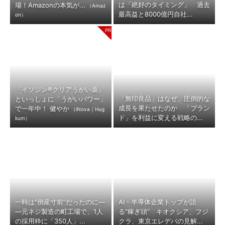
は「絶好のタイミング」 過去
場！Amazonの本気が...
（Amaz
最高益と8000億円自社...
on）
「イソジン®クリアうがい薬」
「無印良品」はなぜ、圧倒的な
といっしょに「うがいパワー」
成長を果たせたのか 「ブラン
で一年中！ 健やか
（iNova｜Hug
ド」を利益に変える戦略の...
kum）
一時は“倒産寸前”だったのに―
AI・半導体企業トップが語
―元ネジ製造の町工場で、1人
る“稼ぎ頭” キオクシア、フジ
の採用枠に「350人」...
クラ、東京エレデバの見解...