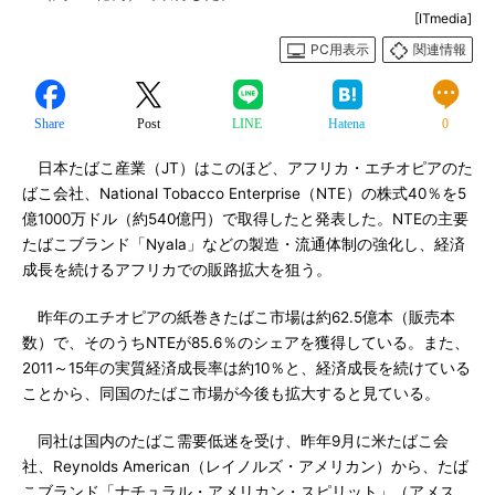
[ITmedia]
PC用表示
関連情報
Share
Post
LINE
Hatena
0
日本たばこ産業（JT）はこのほど、アフリカ・エチオピアのた
ばこ会社、National Tobacco Enterprise（NTE）の株式40％を5
億1000万ドル（約540億円）で取得したと発表した。NTEの主要
たばこブランド「Nyala」などの製造・流通体制の強化し、経済
成長を続けるアフリカでの販路拡大を狙う。
昨年のエチオピアの紙巻きたばこ市場は約62.5億本（販売本
数）で、そのうちNTEが85.6％のシェアを獲得している。また、
2011～15年の実質経済成長率は約10％と、経済成長を続けている
ことから、同国のたばこ市場が今後も拡大すると見ている。
同社は国内のたばこ需要低迷を受け、昨年9月に米たばこ会
社、Reynolds American（レイノルズ・アメリカン）から、たば
こブランド「ナチュラル・アメリカン・スピリット」（アメス