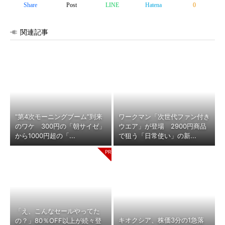
Share
Post
LINE
Hatena
0
関連記事
“第4次モーニングブーム”到来
ワークマン「次世代ファン付き
のワケ 300円の「朝サイゼ」
ウエア」が登場 2900円商品
から1000円超の「...
で狙う「日常使い」の新...
「え、こんなセールやってた
キオクシア、株価3分の1急落
の？」80％OFF以上が続々登