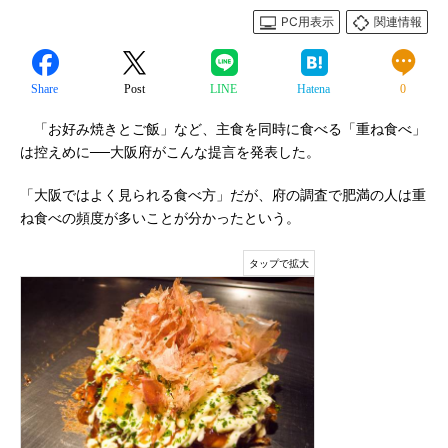
PC用表示
関連情報
Share
Post
LINE
Hatena
0
「お好み焼きとご飯」など、主食を同時に食べる「重ね食べ」
は控えめに──大阪府がこんな提言を発表した。
「大阪ではよく見られる食べ方」だが、府の調査で肥満の人は重
ね食べの頻度が多いことが分かったという。