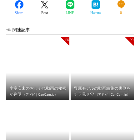
Share
Post
LINE
Hatena
0
関連記事
小室安未のおしゃれ動画の秘密
専属モデルの動画編集の裏側を
が判明
チラ見せ♡
（アドビ｜CanCam.jp）
（アドビ｜CanCam.jp）