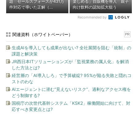
題 セールスフォースが431万
楽しめる」自販機を導入 親子
件対応で導いた正解（...
向け飲料の認知拡大狙う
Recommended by
関連資料（ホワイトペーパー）
PR
生成AIを導入しても成果が出ない? 全社展開を阻む「統制」の
課題と解決策
JR西日本ITソリューションズが「監視業務の属人化」を解消
した方法とは?
経営層の「AI導入しろ」で予算破綻? 95%が陥る失敗と隠れコ
ストのわな
AIエージェントに潜む“見えないリスク”、過剰なアクセス権を
どう制御する?
国税庁の次世代基幹システム「KSK2」稼働開始に向けて、対
応すべき変更点とは?
今、あなたにオススメ