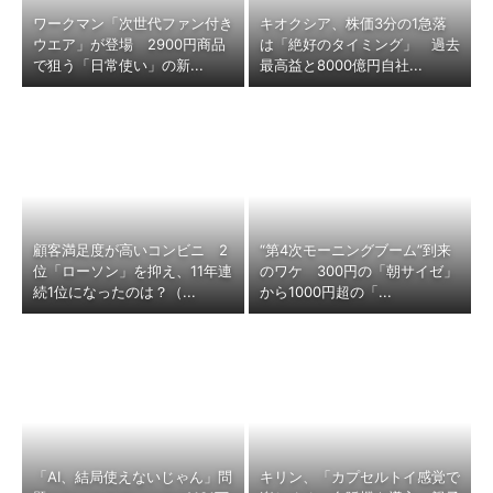
ワークマン「次世代ファン付き
キオクシア、株価3分の1急落
ウエア」が登場 2900円商品
は「絶好のタイミング」 過去
で狙う「日常使い」の新...
最高益と8000億円自社...
顧客満足度が高いコンビニ 2
“第4次モーニングブーム”到来
位「ローソン」を抑え、11年連
のワケ 300円の「朝サイゼ」
続1位になったのは？（...
から1000円超の「...
「AI、結局使えないじゃん」問
キリン、「カプセルトイ感覚で