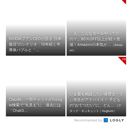
「え、こんなセールやってた
NVIDIAフアンCEOが語る“日本
の？」80％OFF以上が続々登
復活”のシナリオ 10年続く半
場！Amazonの本気が...
（Amaz
導体バブルと「...
on）
いま最も相談したい保育士・て
Claude、一部チャットがGoog
ぃ先生がアドバイス！ 子ども
le検索で“丸見え”に 過去には
の“おてつだい”に、どん...
（ア
「ChatG...
タック・キュキュット｜Hugkum）
Recommended by