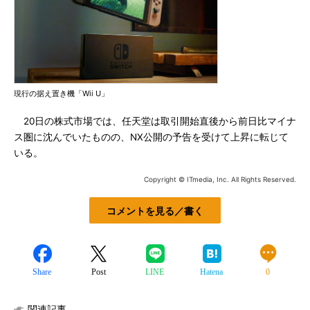
現行の据え置き機「Wii U」
20日の株式市場では、任天堂は取引開始直後から前日比マイナ
ス圏に沈んでいたものの、NX公開の予告を受けて上昇に転じて
いる。
Copyright © ITmedia, Inc. All Rights Reserved.
コメントを見る／書く
Share
Post
LINE
Hatena
0
関連記事