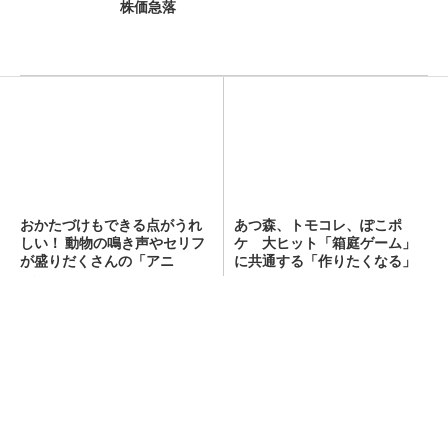
株価急落
あつ森、トモコレ、ぽこポ
おかたづけもできる点がうれ
ケ 大ヒット「箱庭ゲーム」
しい！ 動物の鳴き声やセリフ
に共通する「作りたくなる」
が盛りだくさんの「アニア ...
仕掛...
PR(タカラトミー｜Hugkum)
任天堂「ぽこ あ ポケモン」爆売れで株価急
騰 “異色ゲーム”がもたらす長期的リタ...
ワークマン「次世代ファン付きウエア」が登
場 2900円商品で狙う「日常使い」の新...