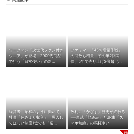
ワークマン「次世代ファン付き
ファミマ、「45％増量作戦」
ウエア」が登場 2900円商品
の回数も増量 初の年2回開
で狙う「日常使い」の新...
催、5年で売り上げ2倍超（...
経営者「昭和のように働いて」
改札に「かざす」歴史が終わる
社員「休みより収入」 導入し
──東武「顔認証」とJR東「ス
てほしい制度1位でも「週...
マホ無線」の覇権争い