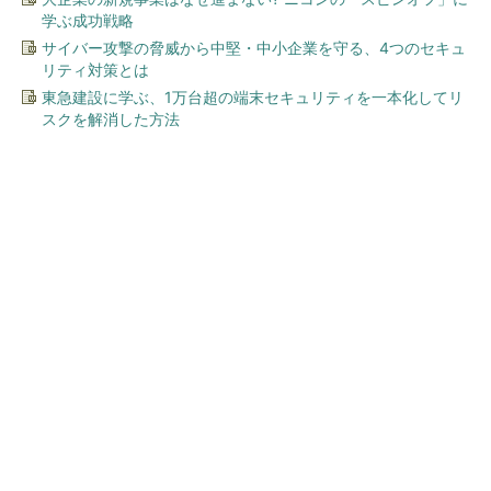
学ぶ成功戦略
サイバー攻撃の脅威から中堅・中小企業を守る、4つのセキュ
リティ対策とは
東急建設に学ぶ、1万台超の端末セキュリティを一本化してリ
スクを解消した方法
今、あなたにオススメ
「言葉で伝える力」を育め
ば、イヤイヤ期もすっきり！
「アンパンマン ことばずか
ん...
PR(セガフェイブ｜HugKum)
「言葉で伝える力」を育めば、イヤイヤ期もす
っきり！ 「アンパンマン ことばずかん...