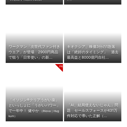
ワークマン「次世代ファン付き
キオクシア、株価3分の1急落
ウエア」が登場 2900円商品
は「絶好のタイミング」 過去
で狙う「日常使い」の新...
最高益と8000億円自社...
「イソジン®クリアうがい薬」
「AI、結局使えないじゃん」問
といっしょに「うがいパワー」
題 セールスフォースが431万
で一年中！ 健やか
（iNova｜Hug
件対応で導いた正解（...
kum）