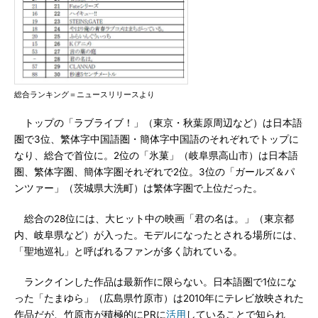
総合ランキング＝ニュースリリースより
トップの「ラブライブ！」（東京・秋葉原周辺など）は日本語
圏で3位、繁体字中国語圏・簡体字中国語のそれぞれでトップに
なり、総合で首位に。2位の「氷菓」（岐阜県高山市）は日本語
圏、繁体字圏、簡体字圏それぞれで2位。3位の「ガールズ＆パ
ンツァー」（茨城県大洗町）は繁体字圏で上位だった。
総合の28位には、大ヒット中の映画「君の名は。」（東京都
内、岐阜県など）が入った。モデルになったとされる場所には、
「聖地巡礼」と呼ばれるファンが多く訪れている。
ランクインした作品は最新作に限らない。日本語圏で1位にな
った「たまゆら」（広島県竹原市）は2010年にテレビ放映された
作品だが、竹原市が積極的にPRに
活用
していることで知られ