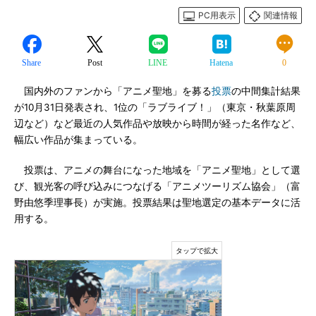
PC用表示
関連情報
Share
Post
LINE
Hatena
0
国内外のファンから「アニメ聖地」を募る
投票
の中間集計結果
が10月31日発表され、1位の「ラブライブ！」（東京・秋葉原周
辺など）など最近の人気作品や放映から時間が経った名作など、
幅広い作品が集まっている。
投票は、アニメの舞台になった地域を「アニメ聖地」として選
び、観光客の呼び込みにつなげる「アニメツーリズム協会」（富
野由悠季理事長）が実施。投票結果は聖地選定の基本データに活
用する。