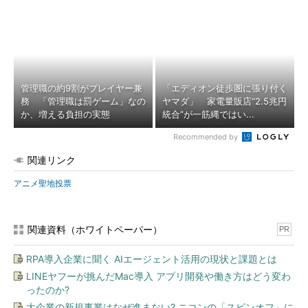
管理職の約9割がプレイヤー兼
「エディオン徒歩圏に張り付く
務 「管理職は罰ゲーム」なの
ヤマダ」 家電量販店“2.5兆円
か、増える負担の実態
統合”が一筋縄ではい...
Recommended by
関連リンク
アニメ聖地投票
関連資料（ホワイトペーパー）
PR
RPA導入企業に聞く AIエージェント活用の現状と課題とは
LINEヤフーが挑んだMac導入 アプリ開発や働き方はどう変わ
ったのか?
大企業の新規事業はなぜ進まない? ニコンの「スピンオフ」に