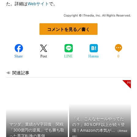
た。詳細は
Webサイト
で。
Copyright © ITmedia, Inc. All Rights Reserved.
コメントを見る／書く
Share
Post
LINE
Hatena
0
関連記事
「え、こんなセールやってた
マツダ、業績がV字回復 関税
の？」80％OFF以上が続々登
「300億円の逆風」でも勝ち取
場！Amazonの本気が...
（Amaz
った黒字転換の裏側
on）