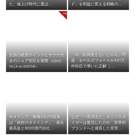
た、値上げ時代に選ば...
ド」を利益に変える戦略の...
「AI、結局使えないじゃん」問
全国の絶景ポイントにサウナ付
題 セールスフォースが431万
きのシェア別荘を展開
（COCO
件対応で導いた正解（...
VILLA on GOETHE）
キオクシア、株価3分の1急落
なぜ「一度消えた」オニツカタ
は「絶好のタイミング」 過去
イガーは復活したのか 世界的
最高益と8000億円自社...
ブランドへと成長した背景...