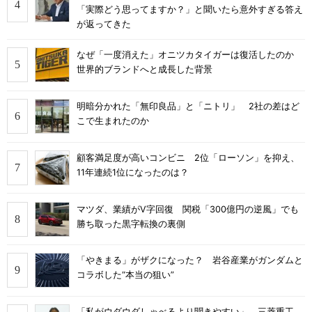
「実際どう思ってますか？」と聞いたら意外すぎる答え
が返ってきた
なぜ「一度消えた」オニツカタイガーは復活したのか
世界的ブランドへと成長した背景
明暗分かれた「無印良品」と「ニトリ」 2社の差はど
こで生まれたのか
顧客満足度が高いコンビニ 2位「ローソン」を抑え、
11年連続1位になったのは？
マツダ、業績がV字回復 関税「300億円の逆風」でも
勝ち取った黒字転換の裏側
「やきまる」がザクになった？ 岩谷産業がガンダムと
コラボした“本当の狙い”
「私がウダウダしゃべるより聞きやすい」 三菱重工、