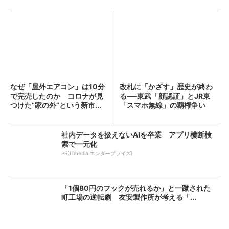
なぜ「屋外エアコン」は10分
改札に「かざす」歴史が終わ
で完売したのか コロナが見
る──東武「顔認証」とJR東
つけた“家の外”という新市...
「スマホ無線」の覇権争い
社内データを扱えないAIを卒業 アプリ横断検
索で一元化
PR(ITmedia エンタープライズ)
「1個80円のフックが売れるか」と一蹴された
町工場の逆転劇 友安製作所が考える「...