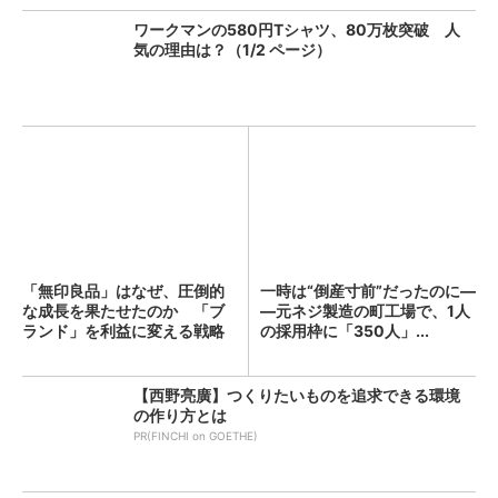
ワークマンの580円Tシャツ、80万枚突破 人
気の理由は？（1/2 ページ）
「無印良品」はなぜ、圧倒的
一時は“倒産寸前”だったのに―
な成長を果たせたのか 「ブ
―元ネジ製造の町工場で、1人
ランド」を利益に変える戦略
の採用枠に「350人」...
の...
【西野亮廣】つくりたいものを追求できる環境
の作り方とは
PR(FINCHI on GOETHE)