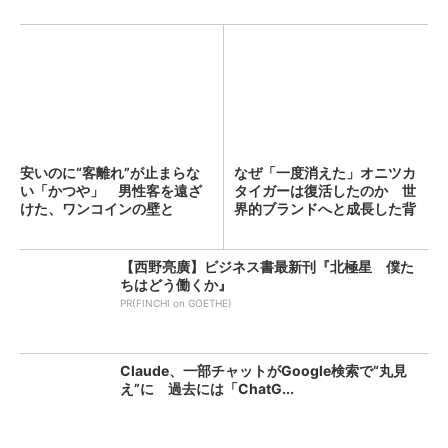
安いのに“客離れ”が止まらな
なぜ「一度消えた」オニツカ
い「かつや」 男性客を遠ざ
タイガーは復活したのか 世
けた、ワンコインの壁と
界的ブランドへと成長した背
は？...
景...
【西野亮廣】ビジネス書最新刊『北極星 僕た
ちはどう働くか』
PR(FINCHI on GOETHE)
Claude、一部チャットがGoogle検索で“丸見
え”に 過去には「ChatG...