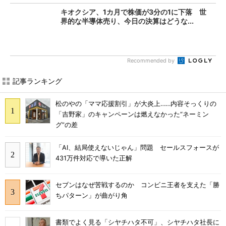
キオクシア、1カ月で株価が3分の1に下落 世
界的な半導体売り、今日の決算はどうな...
Recommended by
記事ランキング
松のやの「ママ応援割引」が大炎上……内容そっくりの
「吉野家」のキャンペーンは燃えなかった“ネーミン
グ”の差
「AI、結局使えないじゃん」問題 セールスフォースが
431万件対応で導いた正解
セブンはなぜ苦戦するのか コンビニ王者を支えた「勝
ちパターン」が曲がり角
書類でよく見る「シヤチハタ不可」、シヤチハタ社長に