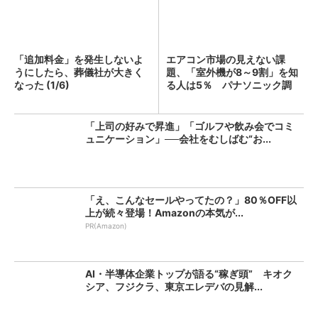
「追加料金」を発生しないよ
エアコン市場の見えない課
うにしたら、葬儀社が大きく
題、「室外機が8～9割」を知
なった (1/6)
る人は5％ パナソニック調
査...
「上司の好みで昇進」「ゴルフや飲み会でコミ
ュニケーション」──会社をむしばむ“お...
「え、こんなセールやってたの？」80％OFF以
上が続々登場！Amazonの本気が...
PR(Amazon)
AI・半導体企業トップが語る“稼ぎ頭” キオク
シア、フジクラ、東京エレデバの見解...