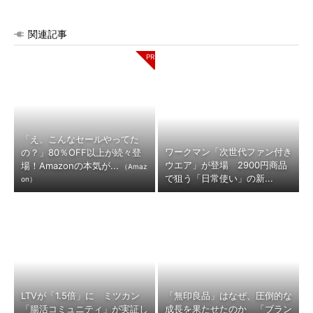
関連記事
「え、こんなセールやってた
ワークマン「次世代ファン付き
の？」80％OFF以上が続々登
ウエア」が登場 2900円商品
場！Amazonの本気が...
（Amaz
で狙う「日常使い」の新...
on）
LTVが「1.5倍」に ミツカン
「無印良品」はなぜ、圧倒的な
「腸活コミュニティ」が実証し
成長を果たせたのか 「ブラン