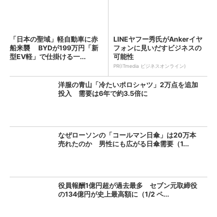
「日本の聖域」軽自動車に赤
LINEヤフー秀氏がAnkerイヤ
船来襲 BYDが199万円「新
フォンに見いだすビジネスの
型EV軽」で仕掛ける一...
可能性
PR(ITmedia ビジネスオンライン)
洋服の青山「冷たいポロシャツ」2万点を追加
投入 需要は6年で約3.5倍に
なぜローソンの「コールマン日傘」は20万本
売れたのか 男性にも広がる日傘需要（1...
役員報酬1億円超が過去最多 セブン元取締役
の134億円が史上最高額に（1/2 ペ...