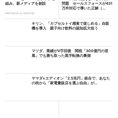
組み、新メディアを創設
問題 セールスフォースが431
万件対応で導いた正解（...
PR(FINCHI on GOETHE)
キリン、「カプセルトイ感覚で楽しめる」自販
機を導入 親子向け飲料の認知拡大狙う
マツダ、業績がV字回復 関税「300億円の逆
風」でも勝ち取った黒字転換の裏側
ヤマダ×エディオン「2.5兆円」統合で、あなた
の街から「家電量販店を選ぶ自由」が...