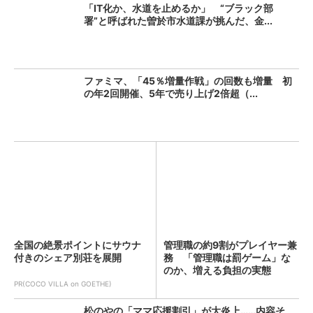
「IT化か、水道を止めるか」 “ブラック部
署”と呼ばれた曽於市水道課が挑んだ、金...
ファミマ、「45％増量作戦」の回数も増量 初
の年2回開催、5年で売り上げ2倍超（...
全国の絶景ポイントにサウナ
管理職の約9割がプレイヤー兼
付きのシェア別荘を展開
務 「管理職は罰ゲーム」な
のか、増える負担の実態
PR(COCO VILLA on GOETHE)
松のやの「ママ応援割引」が大炎上……内容そ