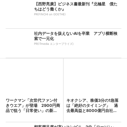
【西野亮廣】ビジネス書最新刊『北極星 僕た
ちはどう働くか』
PR(FINCHI on GOETHE)
社内データを扱えないAIを卒業 アプリ横断検
索で一元化
PR(ITmedia エンタープライズ)
ワークマン「次世代ファン付
キオクシア、株価3分の1急落
きウエア」が登場 2900円商
は「絶好のタイミング」 過
品で狙う「日常使い」の新...
去最高益と8000億円自社...
顧客満足度が高いコンビニ 2位「ローソン」