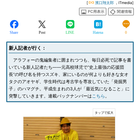
[
濱口翔太郎
，ITmedia]
PC用表示
関連情報
Share
Post
LINE
Hatena
0
新人記者が行く：
アラフォーの鬼編集者に囲まれつつも、毎日必死で記事を書
いている新人記者たち――元高校球児で“史上最強の応援団
長”の呼び名を持つスズキ、家にいるのが何よりも好きな女オ
タクのアオヤギ、学生時代は考古学を専攻していた「発掘男
子」のハマグチ。平成生まれの3人が「最近気になること」に
突撃していきます。連載バックナンバーは
こちら
。