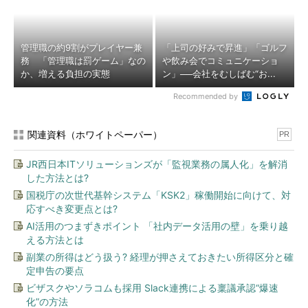
管理職の約9割がプレイヤー兼
「上司の好みで昇進」「ゴルフ
務 「管理職は罰ゲーム」なの
や飲み会でコミュニケーショ
か、増える負担の実態
ン」──会社をむしばむ“お...
Recommended by
関連資料（ホワイトペーパー）
PR
JR西日本ITソリューションズが「監視業務の属人化」を解消
した方法とは?
国税庁の次世代基幹システム「KSK2」稼働開始に向けて、対
応すべき変更点とは?
AI活用のつまずきポイント 「社内データ活用の壁」を乗り越
える方法とは
副業の所得はどう扱う? 経理が押さえておきたい所得区分と確
定申告の要点
ビザスクやソラコムも採用 Slack連携による稟議承認“爆速
化”の方法