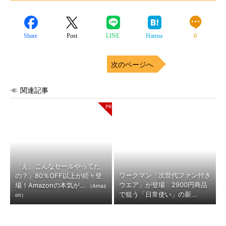
Share
Post
LINE
Hatena
0
次のページへ
関連記事
「え、こんなセールやってた
ワークマン「次世代ファン付き
の？」80％OFF以上が続々登
ウエア」が登場 2900円商品
場！Amazonの本気が...
（Amaz
で狙う「日常使い」の新...
on）