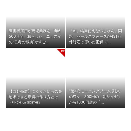
障害者雇用が現場業務を「年6
「AI、結局使えないじゃん」問
500時間」減らした ニッスイ
題 セールスフォースが431万
の“思考の転換”がすご...
件対応で導いた正解（...
“第4次モーニングブーム”到来
【西野亮廣】つくりたいものを
のワケ 300円の「朝サイゼ」
追求できる環境の作り方とは
から1000円超の「...
（FINCHI on GOETHE）