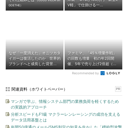
（COCO VILLA on
V軽」で仕掛ける一...
GOETHE）
なぜ「一度消えた」オニツカタ
ファミマ、「45％増量作戦」
イガーは復活したのか 世界的
の回数も増量 初の年2回開
ブランドへと成長した背景...
催、5年で売り上げ2倍超（...
Recommended by
関連資料（ホワイトペーパー）
PR
マンガで学ぶ、情報システム部門の業務負荷を軽くするため
の実践的アプローチ
分析スピードもF1級 マクラーレンレーシングの成功を支える
データ活用基盤とは
年間50億通のメール/SMS判定の知見を生かした「標的型攻撃