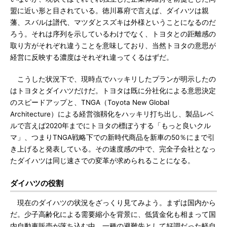
盟に近い形と目されている。徳川幕府で言えば、ダイハツは親
藩、スバルは譜代、マツダとスズキは外様ということになるのだ
ろう。それは序列を示しているわけでなく、トヨタとの距離感の
取り方がそれぞれ違うことを意味しており、当然トヨタの意思が
経営に反映する濃度はそれぞれ違ってくるはずだ。
こうした状況下で、現時点でハッキリしたプランが明示したの
はトヨタとダイハツだけだ。トヨタは既に分社化による意思決定
のスピードアップと、TNGA（Toyota New Global
Architecture）による経営強靱化をハッキリ打ち出し、製品レベ
ルで言えば2020年までにトヨタの標ぼうする「もっと良いクル
マ」、つまりTNGA戦略下での新時代商品を新車の50％にまで引
き上げると発表している。その速度感の中で、完全子会社となっ
たダイハツは同じ速さでの変革が求められることになる。
ダイハツの役割
現在のダイハツの状況をざっくり見てみよう。まずは国内から
だ。少子高齢化による需要縮小を背景に、低賃金化も相まって国
内自動車販売が落ち込む中、一種の避難先として好調だった軽自