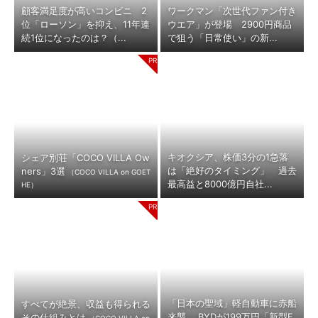
顧客満足度が高いコンビニ 2
ワークマン「次世代ファン付き
位「ローソン」を抑え、11年連
ウエア」が登場 2900円商品
続1位になったのは？（...
で狙う「日常使い」の新...
キオクシア、株価3分の1急落
シェア別荘「COCO VILLA Ow
は「絶好のタイミング」 過去
ners」3選
（COCO VILLA on GOET
最高益と8000億円自社...
HE）
「日本の聖域」軽自動車に赤船
すべてが絶景、収益も得られる
来襲 BYDが199万円「新型E
その仕組みとは