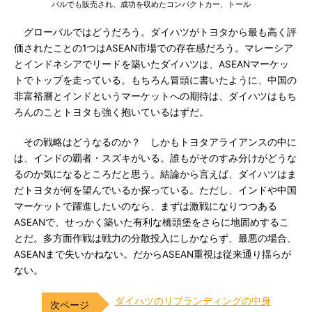
バルでも販売され、成功を収めたコンパクトカー、トール
グローバルではどうだろう。ダイハツがトヨタから最も高く評
価されたことの1つはASEAN市場での存在感だろう。マレーシア
とインドネシアでリードを築いたダイハツは、ASEANマーケッ
トでトップを走っている。もちろん冒頭に書いたように、中国の
非富裕層とインドというマーケットへの期待は、ダイハツはもち
ろんのことトヨタも強く抱いているはずだ。
その戦略はどうなるのか？ しかもトヨタアライアンスの中に
は、インドの覇者・スズキがいる。誰もがそのすみ分けがどうな
るのか気になるところだと思う。結論から言えば、ダイハツはま
だトヨタが何を望んでいるか探っている。ただし、インドや中国
マーケットで躍進したいのなら、まずは激戦になりつつある
ASEANで、せっかく築いた有利な橋頭堡をさらに地固めするこ
とだ。多方面作戦は戦力の分散投入にしかならず、最悪の場合、
ASEANまで失いかねない。だからASEAN重視は従来通り揺らが
ない。
ダイハツのリブランディングの中身