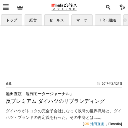
トップ
経営
セールス
マーケ
HR・組織
連載
2017年3月27日
池田直渡「週刊モータージャーナル」
反プレミアム ダイハツのリブランディング
ダイハツがトヨタの完全子会社になって以降の世界戦略と、ダイ
ハツ・ブランドの再定義を行った。その中身とは……。
[
池田直渡
，ITmedia]