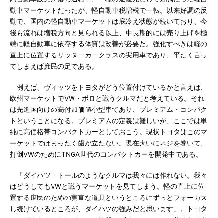
動車マーケットだったが、軽自動車税増税で一転。以来好調の反
動で、国内の軽自動車マーケットは底冷え状態が続いており、今
後も流れは増税方向と見られる以上、中長期的には売り上げを極
端に軽自動車に依存する体質は改善が必要だ。強化すべきは軽の
直上に位置するリッターカークラスの実用車であり、平たく言っ
てしまえば庶民の足である。
例えば、ヴィッツをトヨタがどう位置付けているかと言えば、
欧州マーケットでVW・ポロと戦うクルマだと考えている。それ
は先進国向けの高付加価値小型車であり、プレミアム・コンパク
トということになる。プレミアムの定義は難しいが、ここでは単
純に高価格帯コンパクトカーとしておこう。現状トヨタはこのマ
ーケットではまったく歯が立たない。現在大いにネジを巻いて、
打倒VWのためにTNGA世代のコンパクトカーを開発中である。
「ダイハツ・トールのようなクルマは我々には作れない。我々
はどうしてもVWと戦うマーケットを見てしまう。軽の直上に位
置する庶民のための実直な道具というところにずっとフォーカス
し続けているところが、ダイハツの強みだと思います」。トヨタ