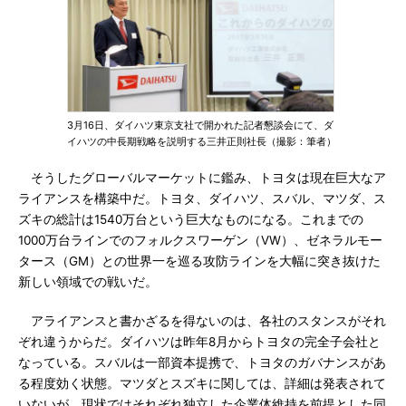
3月16日、ダイハツ東京支社で開かれた記者懇談会にて、ダ
イハツの中長期戦略を説明する三井正則社長（撮影：筆者）
そうしたグローバルマーケットに鑑み、トヨタは現在巨大なア
ライアンスを構築中だ。トヨタ、ダイハツ、スバル、マツダ、ス
ズキの総計は1540万台という巨大なものになる。これまでの
1000万台ラインでのフォルクスワーゲン（VW）、ゼネラルモー
タース（GM）との世界一を巡る攻防ラインを大幅に突き抜けた
新しい領域での戦いだ。
アライアンスと書かざるを得ないのは、各社のスタンスがそれ
ぞれ違うからだ。ダイハツは昨年8月からトヨタの完全子会社と
なっている。スバルは一部資本提携で、トヨタのガバナンスがあ
る程度効く状態。マツダとスズキに関しては、詳細は発表されて
いないが、現状ではそれぞれ独立した企業体維持を前提とした同