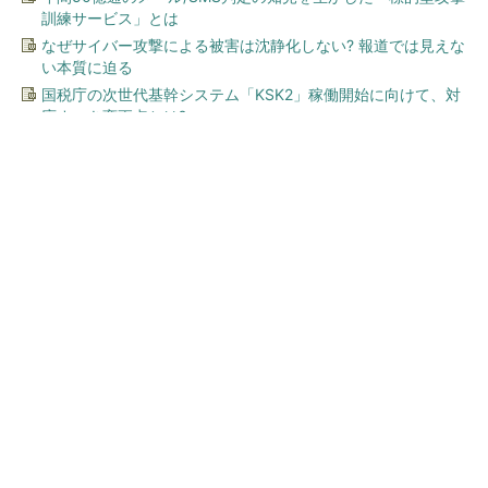
訓練サービス」とは
なぜサイバー攻撃による被害は沈静化しない? 報道では見えな
い本質に迫る
国税庁の次世代基幹システム「KSK2」稼働開始に向けて、対
応すべき変更点とは?
今、あなたにオススメ
全国の絶景ポイントにサウナ
付きのシェア別荘を展開
PR(COCO VILLA on GOETHE)
ワークマン「次世代ファン付きウエア」が登
場 2900円商品で狙う「日常使い」の新...