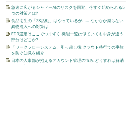
急速に広がるシャドーAIのリスクを回避、今すぐ始められる5
つの対策とは?
食品衛生の「7S活動」はやっているが...... なかなか減らない
異物混入への対策は
EDR選定はここでつまずく 機能一覧は似ていても中身が違う
部分はどこか?
「ワークフローシステム」引っ越し術:クラウド移行での事故
を防ぐ知見を紹介
日本の人事部が抱えるアカウント管理の悩み どうすれば解消
できる?
今、あなたにオススメ
「え、こんなセールやってた