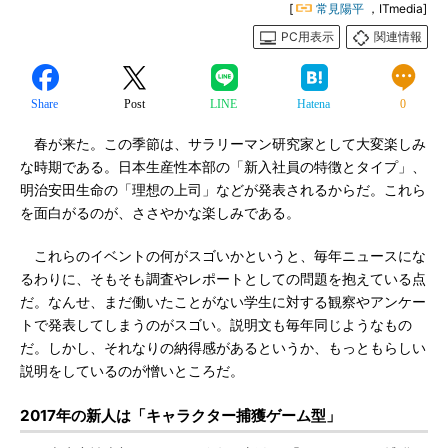
[
常見陽平
，ITmedia]
PC用表示
関連情報
Share
Post
LINE
Hatena
0
春が来た。この季節は、サラリーマン研究家として大変楽しみ
な時期である。日本生産性本部の「新入社員の特徴とタイプ」、
明治安田生命の「理想の上司」などが発表されるからだ。これら
を面白がるのが、ささやかな楽しみである。
これらのイベントの何がスゴいかというと、毎年ニュースにな
るわりに、そもそも調査やレポートとしての問題を抱えている点
だ。なんせ、まだ働いたことがない学生に対する観察やアンケー
トで発表してしまうのがスゴい。説明文も毎年同じようなもの
だ。しかし、それなりの納得感があるというか、もっともらしい
説明をしているのが憎いところだ。
2017年の新人は「キャラクター捕獲ゲーム型」