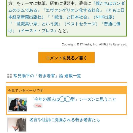
方」をテーマに執筆、研究に没頭中。著書に
『僕たちはガンダ
ムのジムである』
『エヴァンゲリオン化する社会』（ともに日
本経済新聞出版社）
『「就活」と日本社会』（NHK出版）
『「意識高い系」という病』（ベストセラーズ）
『普通に働
け』（イースト・プレス）
など。
Copyright © ITmedia, Inc. All Rights Reserved.
コメントを見る／書く
常見陽平の「若き老害」論 連載一覧
「今年の新人は◯◯型」シーズンに思うこと
名言や社訓に洗脳される若き老害たち