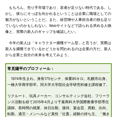
もちろん、売り手市場であり、若者が足りない時代である。し
かし、彼らにそっぽを向かれるということは企業に職場としての
魅力がないということだ。また、経営陣や人事担当者の熱も足り
ていないのかもしれない。Webサイトなどで語られる求める人物
像と、実際の新人のギャップを確認したい。
今年の新人は「キャラクター捕獲ゲーム型」と言うが、実際は
新人を捕獲できているかどうかを問われるのは企業の方だ。新人
から企業と自分の未来を考えてみよう。
常見陽平のプロフィール：
1974年生まれ。身長175センチ、体重85キロ。札幌市出身。
一橋大学商学部卒。同大学大学院社会学研究科修士課程修了。
リクルート、玩具メーカー、コンサルティング会社、フリーラ
ンス活動を経て2015年4月より千葉商科大学国際教養学部専任
講師。長時間の残業、休日出勤、接待、宴会芸、異動、出向、
転勤、過労・メンヘルなど真性「社畜」経験の持ち主。「働き