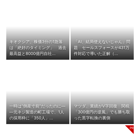
キオクシア、株価3分の1急落
「AI、結局使えないじゃん」問
は「絶好のタイミング」 過去
題 セールスフォースが431万
最高益と8000億円自社...
件対応で導いた正解（...
一時は“倒産寸前”だったのに―
マツダ、業績がV字回復 関税
―元ネジ製造の町工場で、1人
「300億円の逆風」でも勝ち取
の採用枠に「350人」...
った黒字転換の裏側