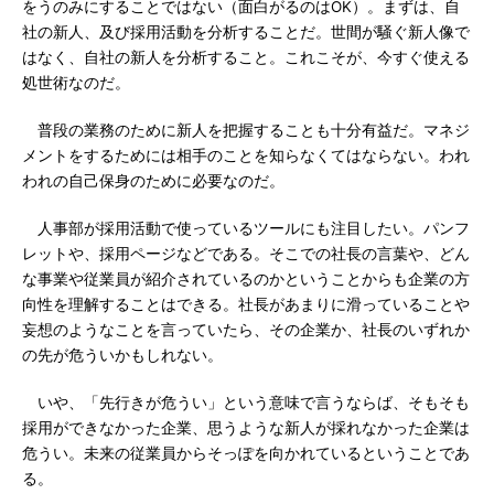
をうのみにすることではない（面白がるのはOK）。まずは、自
社の新人、及び採用活動を分析することだ。世間が騒ぐ新人像で
はなく、自社の新人を分析すること。これこそが、今すぐ使える
処世術なのだ。
普段の業務のために新人を把握することも十分有益だ。マネジ
メントをするためには相手のことを知らなくてはならない。われ
われの自己保身のために必要なのだ。
人事部が採用活動で使っているツールにも注目したい。パンフ
レットや、採用ページなどである。そこでの社長の言葉や、どん
な事業や従業員が紹介されているのかということからも企業の方
向性を理解することはできる。社長があまりに滑っていることや
妄想のようなことを言っていたら、その企業か、社長のいずれか
の先が危ういかもしれない。
いや、「先行きが危うい」という意味で言うならば、そもそも
採用ができなかった企業、思うような新人が採れなかった企業は
危うい。未来の従業員からそっぽを向かれているということであ
る。