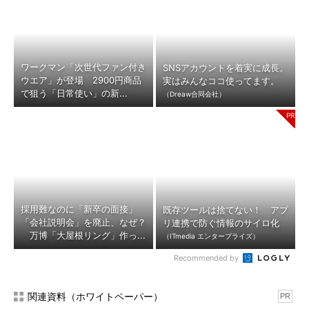
ワークマン「次世代ファン付き
SNSアカウントを着実に成長。
ウエア」が登場 2900円商品
実はみんなココ使ってます。
で狙う「日常使い」の新...
（Dreaw合同会社）
採用難なのに「新卒の面接」
既存ツールは捨てない！ アプ
「会社説明会」を廃止、なぜ？
リ連携で防ぐ情報のサイロ化
万博「大屋根リング」作っ...
（ITmedia エンタープライズ）
Recommended by
関連資料（ホワイトペーパー）
PR