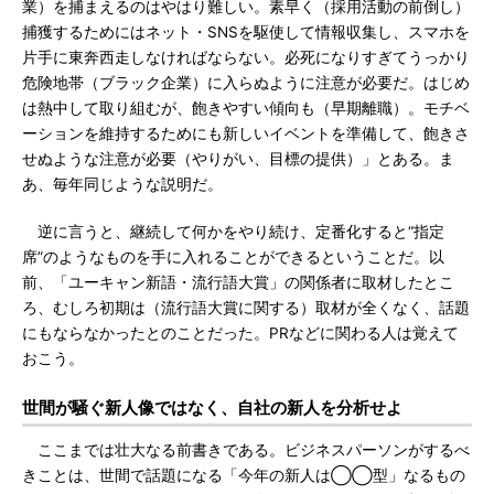
業）を捕まえるのはやはり難しい。素早く（採用活動の前倒し）
捕獲するためにはネット・SNSを駆使して情報収集し、スマホを
片手に東奔西走しなければならない。必死になりすぎてうっかり
危険地帯（ブラック企業）に入らぬように注意が必要だ。はじめ
は熱中して取り組むが、飽きやすい傾向も（早期離職）。モチベ
ーションを維持するためにも新しいイベントを準備して、飽きさ
せぬような注意が必要（やりがい、目標の提供）」とある。ま
あ、毎年同じような説明だ。
逆に言うと、継続して何かをやり続け、定番化すると“指定
席”のようなものを手に入れることができるということだ。以
前、「ユーキャン新語・流行語大賞」の関係者に取材したとこ
ろ、むしろ初期は（流行語大賞に関する）取材が全くなく、話題
にもならなかったとのことだった。PRなどに関わる人は覚えて
おこう。
世間が騒ぐ新人像ではなく、自社の新人を分析せよ
ここまでは壮大なる前書きである。ビジネスパーソンがするべ
きことは、世間で話題になる「今年の新人は◯◯型」なるもの