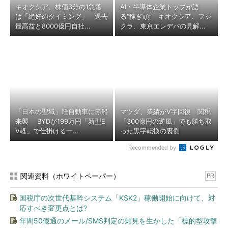
キオクシア、株価3分の1急落
AI・半導体企業トップが語
は「絶好のタイミング」 過去
る“稼ぎ頭” キオクシア、フジ
最高益と8000億円自社...
クラ、東京エレデバの見解...
「日本の聖域」軽自動車に赤船
マツダ、業績がV字回復 関税
来襲 BYDが199万円「新型E
「300億円の逆風」でも勝ち取
V軽」で仕掛ける一...
った黒字転換の裏側
Recommended by
関連資料（ホワイトペーパー）
PR
国税庁の次世代基幹システム「KSK2」稼働開始に向けて、対
応すべき変更点とは?
年間50億通のメール/SMS判定の知見を生かした「標的型攻撃