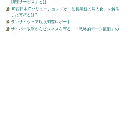
訓練サービス」とは
JR西日本ITソリューションズが「監視業務の属人化」を解消
した方法とは?
ランサムウェア現状調査レポート
サイバー攻撃からビジネスを守る、「戦略的データ復旧」の
方法
今、あなたにオススメ
ワークマン「次世代ファン付
きウエア」が登場 2900円商
品で狙う「日常使い」の新...
Jeep アソビュー！ギフト当たる