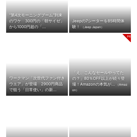
“第4次モーニングブーム”到来
のワケ 300円の「朝サイゼ」
Jeepの7シーターを85時間体
から1000円超の「...
験！
（Jeep Japan）
「え、こんなセールやってた
ワークマン「次世代ファン付き
の？」80％OFF以上が続々登
ウエア」が登場 2900円商品
場！Amazonの本気が...
（Amaz
で狙う「日常使い」の新...
on）