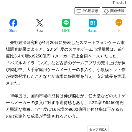
[ITmedia]
PC用表示
関連情報
Share
Post
LINE
Hatena
0
矢野経済研究所が4月20日に発表したスマートフォンゲーム市
場調査結果によると、2015年度のスマホゲーム市場規模は、前年
度比3.4％増の9250億円（メーカー売上金額ベース）だった。
「パズル＆ドラゴンズ」など古参のゲームアプリの売り上げが伸
び悩む中、大手家庭用ゲームメーカーの参入や、小規模ヒット作
が複数登場したことなどが市場に好影響を与え、安定成長を実現
させた。
16年度は、国内市場の成長は伸び悩むが、任天堂などの大手ゲ
ームメーカーの参入に対する期待感もあり、2.2%増の9450億円
と堅調な推移。17年度は1.6％増の9600億円と伸び率は下がるも
のの安定的な成長が予測されるという。