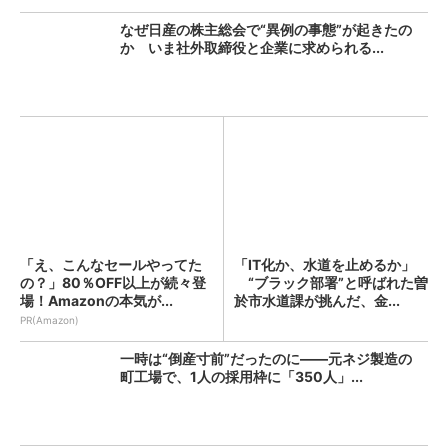
なぜ日産の株主総会で“異例の事態”が起きたの
か いま社外取締役と企業に求められる...
「え、こんなセールやってた
「IT化か、水道を止めるか」
の？」80％OFF以上が続々登
“ブラック部署”と呼ばれた曽
場！Amazonの本気が...
於市水道課が挑んだ、金...
PR(Amazon)
一時は“倒産寸前”だったのに――元ネジ製造の
町工場で、1人の採用枠に「350人」...