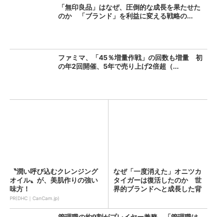
「無印良品」はなぜ、圧倒的な成長を果たせた
のか 「ブランド」を利益に変える戦略の...
ファミマ、「45％増量作戦」の回数も増量 初
の年2回開催、5年で売り上げ2倍超（...
〝潤い呼び込むクレンジング
なぜ「一度消えた」オニツカ
オイル〟が、美肌作りの強い
タイガーは復活したのか 世
味方！
界的ブランドへと成長した背
景...
PR(DHC｜CanCam.jp)
管理職の約9割がプレイヤー兼務 「管理職は