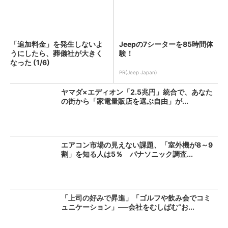
「追加料金」を発生しないよ
Jeepの7シーターを85時間体
うにしたら、葬儀社が大きく
験！
なった (1/6)
PR(Jeep Japan)
ヤマダ×エディオン「2.5兆円」統合で、あなた
の街から「家電量販店を選ぶ自由」が...
エアコン市場の見えない課題、「室外機が8～9
割」を知る人は5％ パナソニック調査...
「上司の好みで昇進」「ゴルフや飲み会でコミ
ュニケーション」──会社をむしばむ“お...