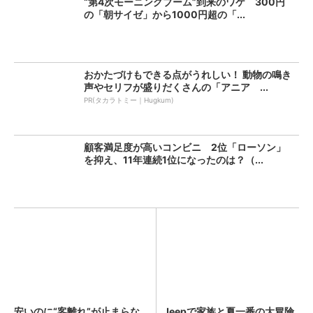
“第4次モーニングブーム”到来のワケ 300円
の「朝サイゼ」から1000円超の「...
おかたづけもできる点がうれしい！ 動物の鳴き
声やセリフが盛りだくさんの「アニア ...
PR(タカラトミー｜Hugkum)
顧客満足度が高いコンビニ 2位「ローソン」
を抑え、11年連続1位になったのは？（...
安いのに“客離れ”が止まらな
Jeepで家族と夏一番の大冒険