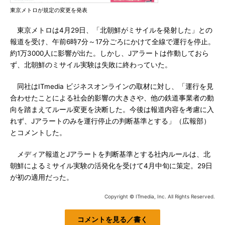
東京メトロが規定の変更を発表
東京メトロは4月29日、「北朝鮮がミサイルを発射した」との
報道を受け、午前6時7分～17分ごろにかけて全線で運行を停止。
約1万3000人に影響が出た。しかし、Jアラートは作動しておら
ず、北朝鮮のミサイル実験は失敗に終わっていた。
同社はITmedia ビジネスオンラインの取材に対し、「運行を見
合わせたことによる社会的影響の大きさや、他の鉄道事業者の動
向を踏まえてルール変更を決断した。今後は報道内容を考慮に入
れず、Jアラートのみを運行停止の判断基準とする」（広報部）
とコメントした。
メディア報道とJアラートを判断基準とする社内ルールは、北
朝鮮によるミサイル実験の活発化を受けて4月中旬に策定。29日
が初の適用だった。
Copyright © ITmedia, Inc. All Rights Reserved.
コメントを見る／書く