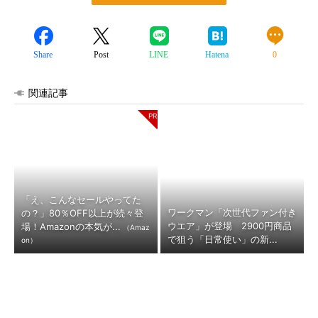
Share
Post
LINE
Hatena
0
関連記事
「え、こんなセールやってた
ワークマン「次世代ファン付き
の？」80％OFF以上が続々登
ウエア」が登場 2900円商品
場！Amazonの本気が...
（Amaz
で狙う「日常使い」の新...
on）