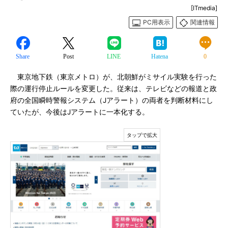
[ITmedia]
PC用表示
関連情報
Share
Post
LINE
Hatena
0
東京地下鉄（東京メトロ）が、北朝鮮がミサイル実験を行った
際の運行停止ルールを変更した。従来は、テレビなどの報道と政
府の全国瞬時警報システム（Jアラート）の両者を判断材料にし
ていたが、今後はJアラートに一本化する。