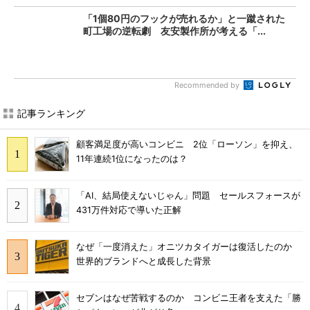
「1個80円のフックが売れるか」と一蹴された
町工場の逆転劇 友安製作所が考える「...
Recommended by
記事ランキング
顧客満足度が高いコンビニ 2位「ローソン」を抑え、
11年連続1位になったのは？
「AI、結局使えないじゃん」問題 セールスフォースが
431万件対応で導いた正解
なぜ「一度消えた」オニツカタイガーは復活したのか
世界的ブランドへと成長した背景
セブンはなぜ苦戦するのか コンビニ王者を支えた「勝