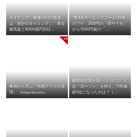
キオクシア、株価3分の1急落
“第4次モーニングブーム”到来
は「絶好のタイミング」 過去
のワケ 300円の「朝サイゼ」
最高益と8000億円自社...
から1000円超の「...
顧客満足度が高いコンビニ 2
事例から学ぶ『特権アクセス管
位「ローソン」を抑え、11年連
理』
続1位になったのは？（...
（KeeperSecurity）