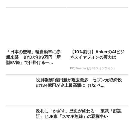
「日本の聖域」軽自動車に赤
【10%割引】AnkerのAIビジ
船来襲 BYDが199万円「新
ネスイヤフォンの実力は
型EV軽」で仕掛ける一...
PR(ITmedia ビジネスオンライン)
役員報酬1億円超が過去最多 セブン元取締役
の134億円が史上最高額に（1/2 ペ...
改札に「かざす」歴史が終わる──東武「顔認
証」とJR東「スマホ無線」の覇権争い