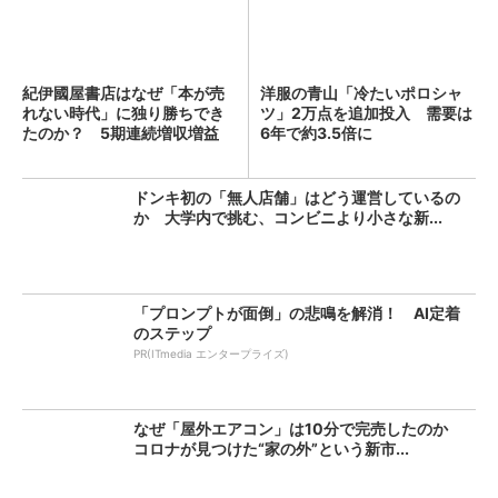
紀伊國屋書店はなぜ「本が売
洋服の青山「冷たいポロシャ
れない時代」に独り勝ちでき
ツ」2万点を追加投入 需要は
たのか？ 5期連続増収増益
6年で約3.5倍に
を...
ドンキ初の「無人店舗」はどう運営しているの
か 大学内で挑む、コンビニより小さな新...
「プロンプトが面倒」の悲鳴を解消！ AI定着
のステップ
PR(ITmedia エンタープライズ)
なぜ「屋外エアコン」は10分で完売したのか
コロナが見つけた“家の外”という新市...