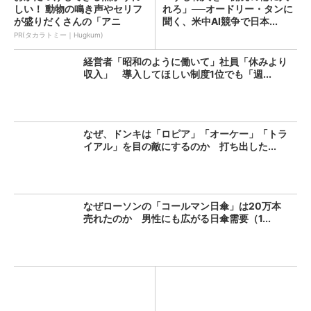
しい！ 動物の鳴き声やセリフ
れろ」──オードリー・タンに
が盛りだくさんの「アニ
聞く、米中AI競争で日本...
ア ...
PR(タカラトミー｜Hugkum)
経営者「昭和のように働いて」社員「休みより
収入」 導入してほしい制度1位でも「週...
なぜ、ドンキは「ロピア」「オーケー」「トラ
イアル」を目の敵にするのか 打ち出した...
なぜローソンの「コールマン日傘」は20万本
売れたのか 男性にも広がる日傘需要（1...