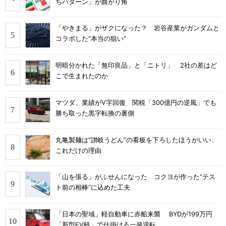
ちパターン」が曲がり角
「やきまる」がザクになった？ 岩谷産業がガンダムと
コラボした“本当の狙い”
明暗分かれた「無印良品」と「ニトリ」 2社の差はど
こで生まれたのか
マツダ、業績がV字回復 関税「300億円の逆風」でも
勝ち取った黒字転換の裏側
丸亀製麺は“讃岐うどん”の看板を下ろしたほうがいい、
これだけの理由
「山を張る」がふせんになった コクヨが作った“テス
ト前の相棒”に込めた工夫
「日本の聖域」軽自動車に赤船来襲 BYDが199万円
「新型EV軽」で仕掛ける一発逆転