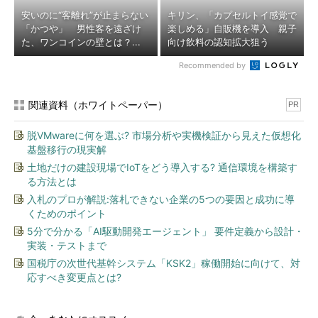
安いのに“客離れ”が止まらない
キリン、「カプセルトイ感覚で
「かつや」 男性客を遠ざけ
楽しめる」自販機を導入 親子
た、ワンコインの壁とは？...
向け飲料の認知拡大狙う
Recommended by
関連資料（ホワイトペーパー）
PR
脱VMwareに何を選ぶ? 市場分析や実機検証から見えた仮想化
基盤移行の現実解
土地だけの建設現場でIoTをどう導入する? 通信環境を構築す
る方法とは
入札のプロが解説:落札できない企業の5つの要因と成功に導
くためのポイント
5分で分かる「AI駆動開発エージェント」 要件定義から設計・
実装・テストまで
国税庁の次世代基幹システム「KSK2」稼働開始に向けて、対
応すべき変更点とは?