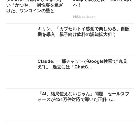
い「かつや」 男性客を遠ざ
へ！
けた、ワンコインの壁と
は？...
PR(Jeep Japan)
キリン、「カプセルトイ感覚で楽しめる」自販
機を導入 親子向け飲料の認知拡大狙う
Claude、一部チャットがGoogle検索で“丸見
え”に 過去には「ChatG...
「AI、結局使えないじゃん」問題 セールスフ
ォースが431万件対応で導いた正解（...