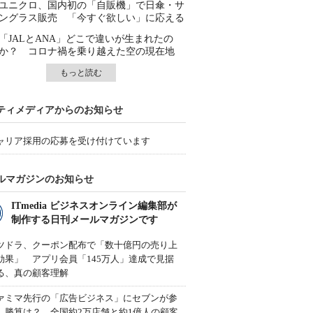
ユニクロ、国内初の「自販機」で日傘・サ
ングラス販売 「今すぐ欲しい」に応える
「JALとANA」どこで違いが生まれたの
か？ コロナ禍を乗り越えた空の現在地
もっと読む
ティメディアからのお知らせ
ャリア採用の応募を受け付けています
ルマガジンのお知らせ
ITmedia ビジネスオンライン編集部が
制作する日刊メールマガジンです
ツドラ、クーポン配布で「数十億円の売り上
効果」 アプリ会員「145万人」達成で見据
る、真の顧客理解
ァミマ先行の「広告ビジネス」にセブンが参
、勝算は？ 全国約2万店舗と約1億人の顧客