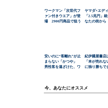
ワークマン「次世代フ
ヤマダ×エデ
ァン付きウエア」が登
「2.5兆円」
場 2900円商品で狙う
なたの街から
「日常使い」の新...
販店を選ぶ自由
安いのに“客離れ”が止
紀伊國屋書店
まらない「かつや」
「本が売れな
男性客を遠ざけた、ワ
に独り勝ちで
ンコインの壁とは？...
か？ 5期連
益を...
今、あなたにオススメ