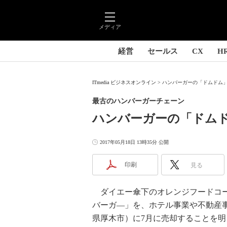
メディア
経営
セールス
CX
H
ITmedia ビジネスオンライン
ハンバーガーの「ドムドム」
最古のハンバーガーチェーン
ハンバーガーの「ドム
2017年05月18日 13時35分 公開
印刷
見る
ダイエー傘下のオレンジフードコー
バーガ―」を、ホテル事業や不動産
県厚木市）に7月に売却することを