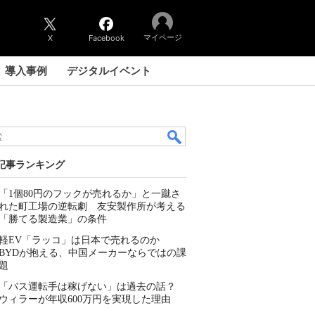
マイページ
X
Facebook
導入事例
デジタルイベント
記事ランキング
「1個80円のフックが売れるか」と一蹴さ
れた町工場の逆転劇 友安製作所が考える
「勝てる製造業」の条件
軽EV「ラッコ」は日本で売れるのか
BYDが抱える、中国メーカーならではの課
題
「バス運転手は稼げない」は過去の話？
ウィラーが年収600万円を実現した理由