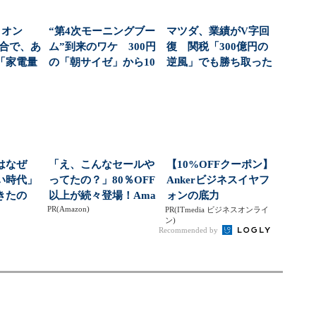
ィオン
“第4次モーニングブー
マツダ、業績がV字回
統合で、あ
ム”到来のワケ 300円
復 関税「300億円の
「家電量
の「朝サイゼ」から10
逆風」でも勝ち取った
」が...
00円超の「...
黒字転換の裏側
はなぜ
「え、こんなセールや
【10%OFFクーポン】
い時代」
ってたの？」80％OFF
Ankerビジネスイヤフ
きたの
以上が続々登場！Ama
ォンの底力
PR(Amazon)
続増収増
zonの本気が...
PR(ITmedia ビジネスオンライ
ン)
Recommended by