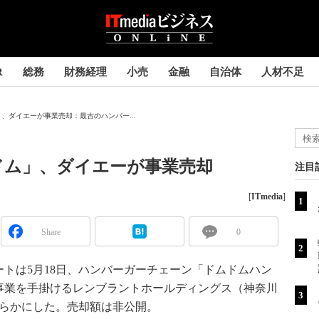
R
総務
財務経理
小売
金融
自治体
人材不足
、ダイエーが事業売却：最古のハンバー...
ドム」、ダイエーが事業売却
注目
[
ITmedia
]
Share
0
トは5月18日、ハンバーガーチェーン「ドムドムハン
事業を手掛けるレンブラントホールディングス（神奈川
明らかにした。売却額は非公開。