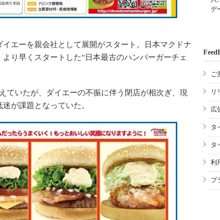
デ
ダイエーを親会社として展開がスタート。日本マクドナ
Feed
年）より早くスタートした“日本最古のハンバーガーチェ
ご
リ
構えていたが、ダイエーの不振に伴う閉店が相次ぎ、現
低迷が課題となっていた。
広
タ
タ
利
プ