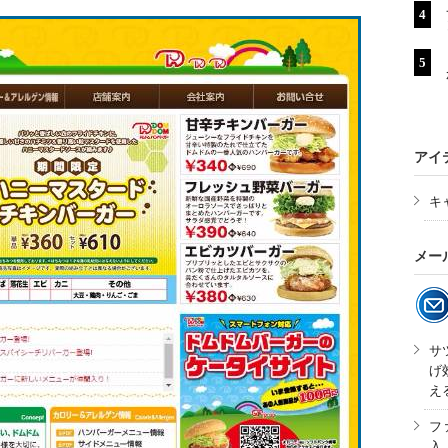
アイ
キ
メー
サ
げ
え
フ
入