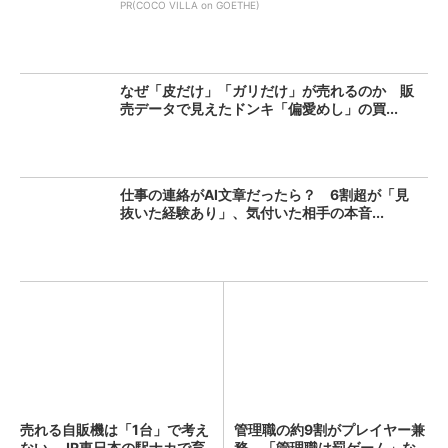
PR(COCO VILLA on GOETHE)
なぜ「皮だけ」「ガリだけ」が売れるのか 販
売データで見えたドンキ「偏愛めし」の買...
仕事の連絡がAI文章だったら？ 6割超が「見
抜いた経験あり」、気付いた相手の本音...
売れる自販機は「1台」で考え
管理職の約9割がプレイヤー兼
ない JR東日本の駅ナカで育
務 「管理職は罰ゲーム」な