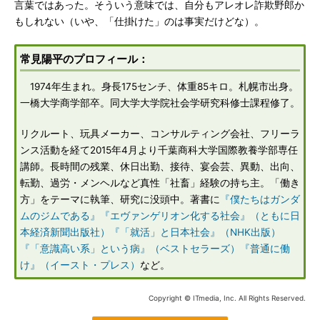
言葉ではあった。そういう意味では、自分もアレオレ詐欺野郎か
もしれない（いや、「仕掛けた」のは事実だけどな）。
常見陽平のプロフィール：
1974年生まれ。身長175センチ、体重85キロ。札幌市出身。
一橋大学商学部卒。同大学大学院社会学研究科修士課程修了。
リクルート、玩具メーカー、コンサルティング会社、フリーラ
ンス活動を経て2015年4月より千葉商科大学国際教養学部専任
講師。長時間の残業、休日出勤、接待、宴会芸、異動、出向、
転勤、過労・メンヘルなど真性「社畜」経験の持ち主。「働き
方」をテーマに執筆、研究に没頭中。著書に
『僕たちはガンダ
ムのジムである』
『エヴァンゲリオン化する社会』（ともに日
本経済新聞出版社）
『「就活」と日本社会』（NHK出版）
『「意識高い系」という病』（ベストセラーズ）
『普通に働
け』（イースト・プレス）
など。
Copyright © ITmedia, Inc. All Rights Reserved.