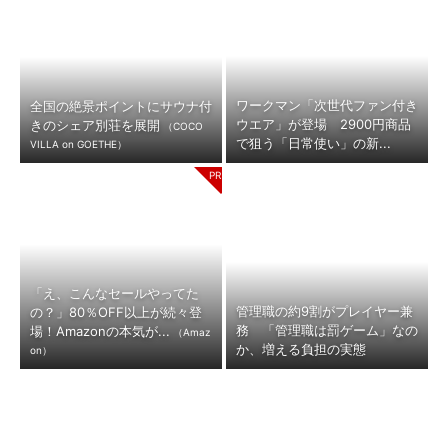
ワークマン「次世代ファン付き
全国の絶景ポイントにサウナ付
ウエア」が登場 2900円商品
きのシェア別荘を展開
（COCO
で狙う「日常使い」の新...
VILLA on GOETHE）
「え、こんなセールやってた
管理職の約9割がプレイヤー兼
の？」80％OFF以上が続々登
務 「管理職は罰ゲーム」なの
場！Amazonの本気が...
（Amaz
か、増える負担の実態
on）