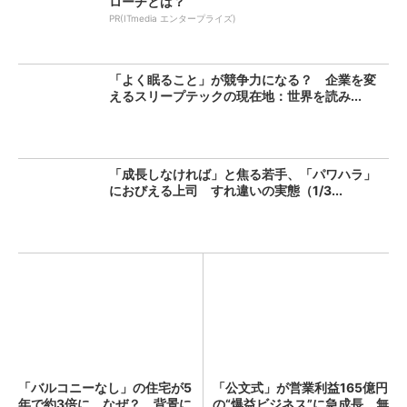
ローチとは？
PR(ITmedia エンタープライズ)
「よく眠ること」が競争力になる？ 企業を変
えるスリープテックの現在地：世界を読み...
「成長しなければ」と焦る若手、「パワハラ」
におびえる上司 すれ違いの実態（1/3...
「バルコニーなし」の住宅が5
「公文式」が営業利益165億円
年で約3倍に、なぜ？ 背景に
の“爆益ビジネス”に急成長 無