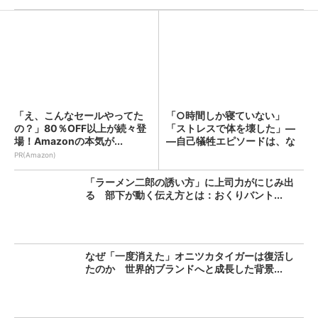
「え、こんなセールやってた
「○時間しか寝ていない」
の？」80％OFF以上が続々登
「ストレスで体を壊した」―
場！Amazonの本気が...
―自己犠牲エピソードは、な
ぜ若...
PR(Amazon)
「ラーメン二郎の誘い方」に上司力がにじみ出
る 部下が動く伝え方とは：おくりバント...
なぜ「一度消えた」オニツカタイガーは復活し
たのか 世界的ブランドへと成長した背景...