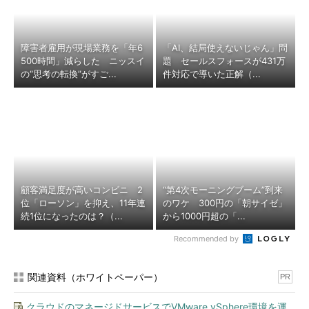
障害者雇用が現場業務を「年6
「AI、結局使えないじゃん」問
500時間」減らした ニッスイ
題 セールスフォースが431万
の“思考の転換”がすご...
件対応で導いた正解（...
顧客満足度が高いコンビニ 2
“第4次モーニングブーム”到来
位「ローソン」を抑え、11年連
のワケ 300円の「朝サイゼ」
続1位になったのは？（...
から1000円超の「...
Recommended by
関連資料（ホワイトペーパー）
PR
クラウドのマネージドサービスでVMware vSphere環境を運