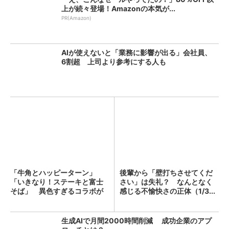
上が続々登場！Amazonの本気が...
PR(Amazon)
AIが使えないと「業務に影響が出る」会社員、
6割超 上司より参考にする人も
「牛角とハッピーターン」
後輩から「壁打ちさせてくだ
「いきなり！ステーキと富士
さい」は失礼？ なんとなく
そば」 異色すぎるコラボが
感じる不愉快さの正体（1/3...
次々...
生成AIで月間2000時間削減 成功企業のアプ