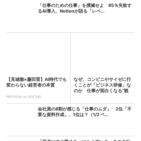
「仕事のための仕事」を撲滅せよ 95％失敗す
るAI導入、Notionが語る「レベ...
【見城徹×藤田晋】AI時代でも
なぜ、コンビニやサイゼに行
変わらない経営者の本質
くことが「ビジネス研修」な
のか 仕事が面白くなる“観
察...
PR(FINCHI on GOETHE)
会社員の8割が感じる「仕事のムダ」 2位「不
要な資料作成」、1位は？（1/2 ペ...