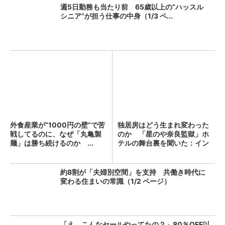
週5日勤務も当たり前 65歳以上の“ハッスル
シニア”が担う仕事の中身（1/3 ペ...
外食産業が“1000円の壁”で苦
独居房はどう生まれ変わった
戦してるのに、なぜ「丸亀製
のか 「星のや奈良監獄」ホ
麺」は勝ち続けるのか ...
テルの舞台裏を聞いた：イン
タ...
約8割が「夫婦別空間」を支持 共働き時代に
変わる住まいの常識（1/2 ページ）
「え、こんなセールやってたの？」80％OFF以