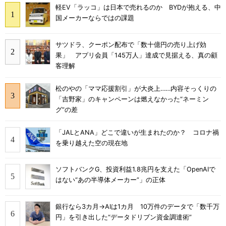
軽EV「ラッコ」は日本で売れるのか BYDが抱える、中
国メーカーならではの課題
サツドラ、クーポン配布で「数十億円の売り上げ効
果」 アプリ会員「145万人」達成で見据える、真の顧
客理解
松のやの「ママ応援割引」が大炎上……内容そっくりの
「吉野家」のキャンペーンは燃えなかった“ネーミン
グ”の差
「JALとANA」どこで違いが生まれたのか？ コロナ禍
を乗り越えた空の現在地
ソフトバンクG、投資利益1.8兆円を支えた「OpenAIで
はない“あの半導体メーカー”」の正体
銀行なら3カ月→AIは1カ月 10万件のデータで「数千万
円」を引き出した“データドリブン資金調達術”