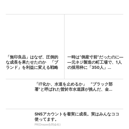
「無印良品」はなぜ、圧倒的
一時は“倒産寸前”だったのに―
な成長を果たせたのか 「ブ
―元ネジ製造の町工場で、1人
ランド」を利益に変える戦略
の採用枠に「350人」...
の...
「IT化か、水道を止めるか」 “ブラック部
署”と呼ばれた曽於市水道課が挑んだ、金...
SNSアカウントを着実に成長。実はみんなココ
使ってます。
PR(Dreaw合同会社)