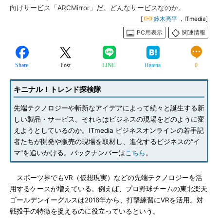
向けサービス「ARCMirror」だ。どんなサービスなのか。
[
鈴木亮平
，ITmedia]
PC用表示
関連情報
Share
Post
LINE
Hatena
0
キニナル！トレンド探検隊
先端テクノロジーや斬新なアイデアによって続々と誕生する新
しい製品・サービス。それらはビジネスの現場をどのように変
えようとしているのか。ITmedia ビジネスオンラインの若手記
者たちが開発や販売の現場を取材し、進化するビジネスの“イ
マ”を追いかける。バックナンバーは
こちら
。
スポーツ界でもVR（仮想現実）などの先端テクノロジーを活
用するケースが増えている。例えば、プロ野球チームの東北楽天
ゴールデンイーグルスは2016年から、打撃練習にVRを活用。対
戦投手の特徴を捉えるのに役立っているという。