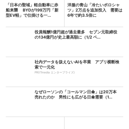
「日本の聖域」軽自動車に赤
洋服の青山「冷たいポロシャ
船来襲 BYDが199万円「新
ツ」2万点を追加投入 需要は
型EV軽」で仕掛ける一...
6年で約3.5倍に
役員報酬1億円超が過去最多 セブン元取締役
の134億円が史上最高額に（1/2 ペ...
社内データを扱えないAIを卒業 アプリ横断検
索で一元化
PR(ITmedia エンタープライズ)
なぜローソンの「コールマン日傘」は20万本
売れたのか 男性にも広がる日傘需要（1...