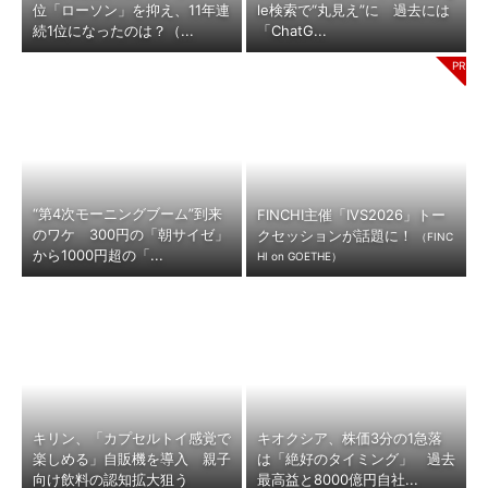
位「ローソン」を抑え、11年連
le検索で“丸見え”に 過去には
続1位になったのは？（...
「ChatG...
“第4次モーニングブーム”到来
FINCHI主催「IVS2026」トー
のワケ 300円の「朝サイゼ」
クセッションが話題に！
（FINC
から1000円超の「...
HI on GOETHE）
キリン、「カプセルトイ感覚で
キオクシア、株価3分の1急落
楽しめる」自販機を導入 親子
は「絶好のタイミング」 過去
向け飲料の認知拡大狙う
最高益と8000億円自社...