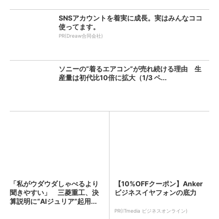
SNSアカウントを着実に成長。実はみんなココ
使ってます。
PR(Dreaw合同会社)
ソニーの“着るエアコン”が売れ続ける理由 生
産量は初代比10倍に拡大（1/3 ペ...
「私がウダウダしゃべるより
【10%OFFクーポン】Anker
聞きやすい」 三菱重工、決
ビジネスイヤフォンの底力
算説明に“AIジュリア”起用...
PR(ITmedia ビジネスオンライン)