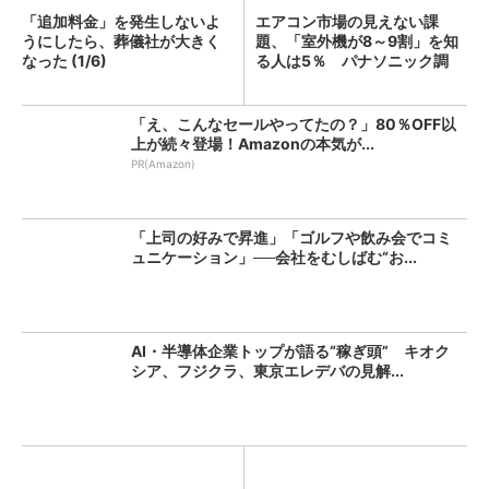
「追加料金」を発生しないよ
エアコン市場の見えない課
うにしたら、葬儀社が大きく
題、「室外機が8～9割」を知
なった (1/6)
る人は5％ パナソニック調
査...
「え、こんなセールやってたの？」80％OFF以
上が続々登場！Amazonの本気が...
PR(Amazon)
「上司の好みで昇進」「ゴルフや飲み会でコミ
ュニケーション」──会社をむしばむ“お...
AI・半導体企業トップが語る“稼ぎ頭” キオク
シア、フジクラ、東京エレデバの見解...