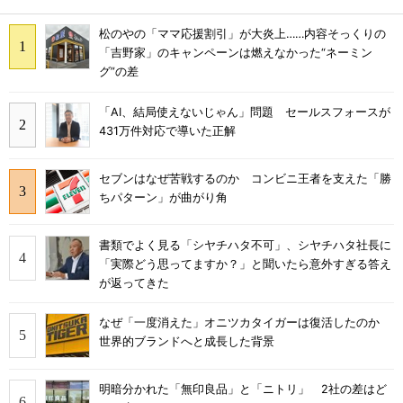
松のやの「ママ応援割引」が大炎上……内容そっくりの
「吉野家」のキャンペーンは燃えなかった“ネーミン
グ”の差
「AI、結局使えないじゃん」問題 セールスフォースが
431万件対応で導いた正解
セブンはなぜ苦戦するのか コンビニ王者を支えた「勝
ちパターン」が曲がり角
書類でよく見る「シヤチハタ不可」、シヤチハタ社長に
「実際どう思ってますか？」と聞いたら意外すぎる答え
が返ってきた
なぜ「一度消えた」オニツカタイガーは復活したのか
世界的ブランドへと成長した背景
明暗分かれた「無印良品」と「ニトリ」 2社の差はど