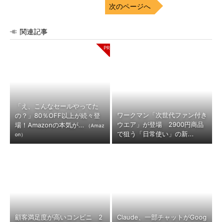
次のページへ
関連記事
「え、こんなセールやってた
ワークマン「次世代ファン付き
の？」80％OFF以上が続々登
ウエア」が登場 2900円商品
場！Amazonの本気が...
（Amaz
で狙う「日常使い」の新...
on）
顧客満足度が高いコンビニ 2
Claude、一部チャットがGoog