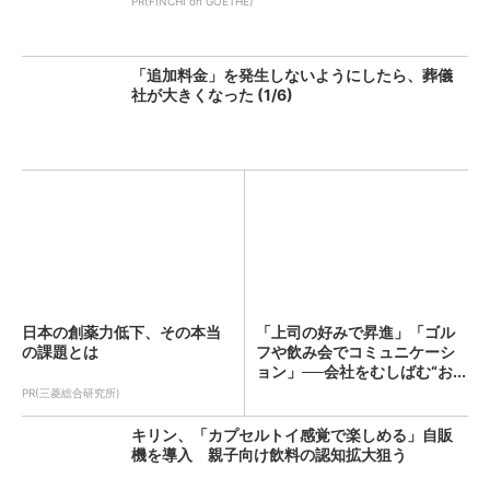
PR(FINCHI on GOETHE)
「追加料金」を発生しないようにしたら、葬儀
社が大きくなった (1/6)
日本の創薬力低下、その本当
「上司の好みで昇進」「ゴル
の課題とは
フや飲み会でコミュニケーシ
ョン」──会社をむしばむ“お...
PR(三菱総合研究所)
キリン、「カプセルトイ感覚で楽しめる」自販
機を導入 親子向け飲料の認知拡大狙う