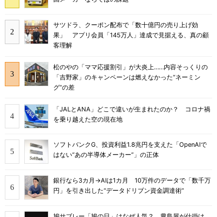
サツドラ、クーポン配布で「数十億円の売り上げ効
果」 アプリ会員「145万人」達成で見据える、真の顧
客理解
松のやの「ママ応援割引」が大炎上……内容そっくりの
「吉野家」のキャンペーンは燃えなかった“ネーミン
グ”の差
「JALとANA」どこで違いが生まれたのか？ コロナ禍
を乗り越えた空の現在地
ソフトバンクG、投資利益1.8兆円を支えた「OpenAIで
はない“あの半導体メーカー”」の正体
銀行なら3カ月→AIは1カ月 10万件のデータで「数千万
円」を引き出した“データドリブン資金調達術”
鳩サブレー「鳩の日」はなぜ人気？ 豊島屋が仕掛け