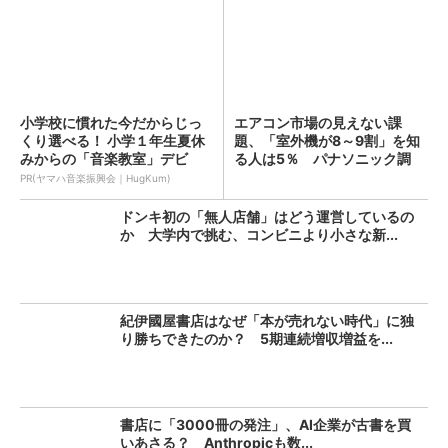
小学校に慣れた今だからじっ
エアコン市場の見えない課
くり選べる！ 小学１年生夏休
題、「室外機が8～9割」を知
みからの「音楽教室」デビ
る人は5％ パナソニック調
ュ...
査...
PR(ヤマハ音楽振興会｜HugKum)
ドンキ初の「無人店舗」はどう運営しているの
か 大学内で挑む、コンビニより小さな新...
紀伊國屋書店はなぜ「本が売れない時代」に独
り勝ちできたのか？ 5期連続増収増益を...
書店に「3000冊の発注」、AI企業が古書を買
いあさる？ Anthropicも数...