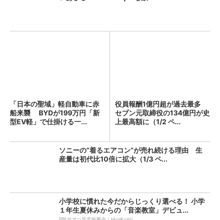
「日本の聖域」軽自動車に赤
役員報酬1億円超が過去最多
船来襲 BYDが199万円「新
セブン元取締役の134億円が史
型EV軽」で仕掛ける一...
上最高額に（1/2 ペ...
ソニーの“着るエアコン”が売れ続ける理由 生
産量は初代比10倍に拡大（1/3 ペ...
小学校に慣れた今だからじっくり選べる！ 小学
１年生夏休みからの「音楽教室」デビュ...
PR(ヤマハ音楽振興会｜HugKum)