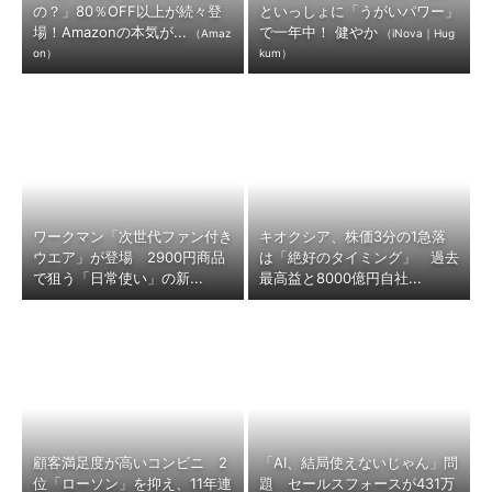
の？」80％OFF以上が続々登
といっしょに「うがいパワー」
場！Amazonの本気が...
で一年中！ 健やか
（Amaz
（iNova｜Hug
on）
kum）
ワークマン「次世代ファン付き
キオクシア、株価3分の1急落
ウエア」が登場 2900円商品
は「絶好のタイミング」 過去
で狙う「日常使い」の新...
最高益と8000億円自社...
顧客満足度が高いコンビニ 2
「AI、結局使えないじゃん」問
位「ローソン」を抑え、11年連
題 セールスフォースが431万