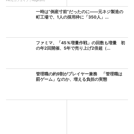
PR(セガフェイブ｜HugKum)
一時は“倒産寸前”だったのに――元ネジ製造の
町工場で、1人の採用枠に「350人」...
ファミマ、「45％増量作戦」の回数も増量 初
の年2回開催、5年で売り上げ2倍超（...
管理職の約9割がプレイヤー兼務 「管理職は
罰ゲーム」なのか、増える負担の実態