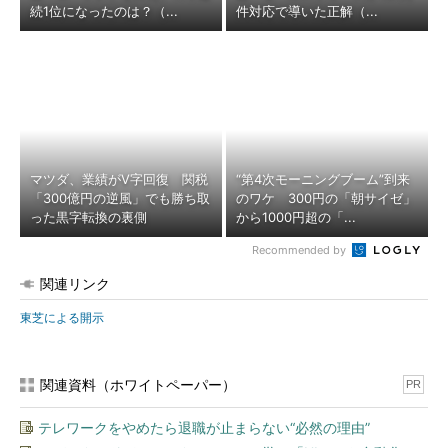
続1位になったのは？（...
件対応で導いた正解（...
マツダ、業績がV字回復 関税
“第4次モーニングブーム”到来
「300億円の逆風」でも勝ち取
のワケ 300円の「朝サイゼ」
った黒字転換の裏側
から1000円超の「...
Recommended by
関連リンク
東芝による開示
関連資料（ホワイトペーパー）
PR
テレワークをやめたら退職が止まらない“必然の理由”