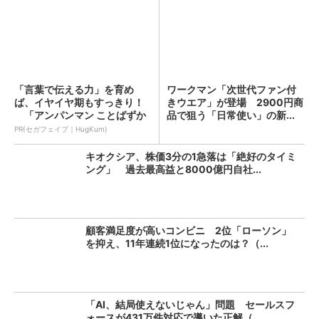
「言葉で伝える力」を育め
ワークマン「次世代ファン付
ば、イヤイヤ期もすっきり！
きウエア」が登場 2900円商
「アンパンマン ことばずか
品で狙う「日常使い」の新...
ん...
PR(セガフェイブ｜HugKum)
キオクシア、株価3分の1急落は「絶好のタイミ
ング」 過去最高益と8000億円自社...
顧客満足度が高いコンビニ 2位「ローソン」
を抑え、11年連続1位になったのは？（...
「AI、結局使えないじゃん」問題 セールスフ
ォースが431万件対応で導いた正解（...