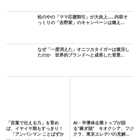
松のやの「ママ応援割引」が大炎上……内容そ
っくりの「吉野家」のキャンペーンは燃え...
なぜ「一度消えた」オニツカタイガーは復活し
たのか 世界的ブランドへと成長した背景...
「言葉で伝える力」を育め
AI・半導体企業トップが語
ば、イヤイヤ期もすっきり！
る“稼ぎ頭” キオクシア、フジ
「アンパンマン ことばずか
クラ、東京エレデバの見解...
ん...