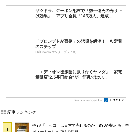
サツドラ、クーポン配布で「数十億円の売り上
げ効果」 アプリ会員「145万人」達成...
「プロンプトが面倒」の悲鳴を解消！ AI定着
のステップ
PR(ITmedia エンタープライズ)
「エディオン徒歩圏に張り付くヤマダ」 家電
量販店“2.5兆円統合”が一筋縄ではい...
Recommended by
記事ランキング
軽EV「ラッコ」は日本で売れるのか BYDが抱える、中
国メーカーならではの課題