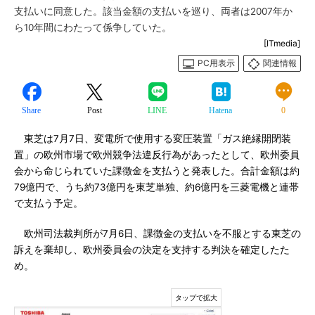
支払いに同意した。該当金額の支払いを巡り、両者は2007年か
ら10年間にわたって係争していた。
[ITmedia]
PC用表示
関連情報
Share
Post
LINE
Hatena
0
東芝は7月7日、変電所で使用する変圧装置「ガス絶縁開閉装
置」の欧州市場で欧州競争法違反行為があったとして、欧州委員
会から命じられていた課徴金を支払うと発表した。合計金額は約
79億円で、うち約73億円を東芝単独、約6億円を三菱電機と連帯
で支払う予定。
欧州司法裁判所が7月6日、課徴金の支払いを不服とする東芝の
訴えを棄却し、欧州委員会の決定を支持する判決を確定したた
め。