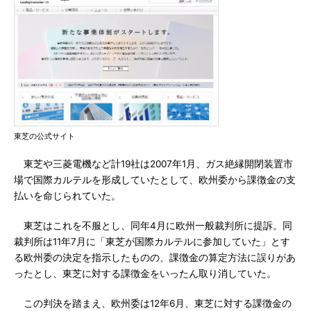
東芝の公式サイト
東芝や三菱電機など計19社は2007年1月、ガス絶縁開閉装置市
場で国際カルテルを形成していたとして、欧州委から課徴金の支
払いを命じられていた。
東芝はこれを不服とし、同年4月に欧州一般裁判所に提訴。同
裁判所は11年7月に「東芝が国際カルテルに参加していた」とす
る欧州委の決定を指示したものの、課徴金の算定方法に誤りがあ
ったとし、東芝に対する課徴金をいったん取り消していた。
この判決を踏まえ、欧州委は12年6月、東芝に対する課徴金の