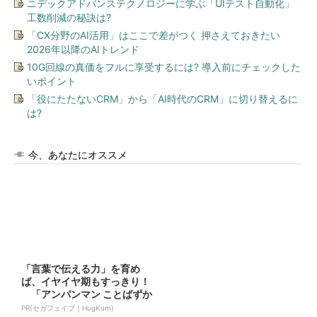
ニデックアドバンステクノロジーに学ぶ「UIテスト自動化」
工数削減の秘訣は?
「CX分野のAI活用」はここで差がつく 押さえておきたい
2026年以降のAIトレンド
10G回線の真価をフルに享受するには? 導入前にチェックした
いポイント
「役にたたないCRM」から「AI時代のCRM」に切り替えるに
は?
今、あなたにオススメ
「言葉で伝える力」を育め
ば、イヤイヤ期もすっきり！
「アンパンマン ことばずか
ん...
PR(セガフェイブ｜HugKum)