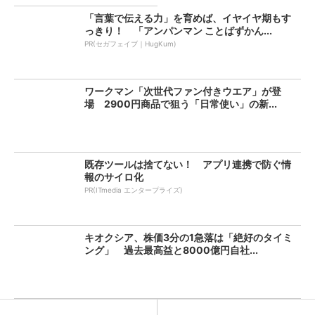
「言葉で伝える力」を育めば、イヤイヤ期もす
っきり！ 「アンパンマン ことばずかん...
PR(セガフェイブ｜HugKum)
ワークマン「次世代ファン付きウエア」が登
場 2900円商品で狙う「日常使い」の新...
既存ツールは捨てない！ アプリ連携で防ぐ情
報のサイロ化
PR(ITmedia エンタープライズ)
キオクシア、株価3分の1急落は「絶好のタイミ
ング」 過去最高益と8000億円自社...