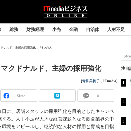
R
総務
財務経理
小売
金融
自治体
人材不足
ドナルド、主婦の採用強化：「4つの大...
」マクドナルド、主婦の採用強化
注目
[
青柳美帆子
，
ITmedia
]
Share
0
31日に、店舗スタッフの採用強化を目的としたキャンペ
施する。人手不足が大きな経営課題となる飲食業界の中
る環境をアピールし、継続的な人材の採用と育成を目指