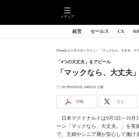
メディア
経営
セールス
CX
H
ITmedia ビジネスオンライン
「マックなら、大丈夫」マク
「4つの大丈夫」をアピール
「マックなら、大丈夫
2017年09月05日 16時35分 公開
印刷
見る
日本マクドナルドは9月5日～10月
ーン「マックなら、大丈夫。」を実
で、主婦やシニア層が安心して働け