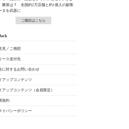
、勝算は？ 全国約2万店舗と約1億人の顧客
ータを武器に
ご購読はこちら
Back
意見／ご感想
リース送付先
告に対するお問い合わせ
イアップコンテンツ
イアップコンテンツ（会員限定）
用規約
ライバシーポリシー