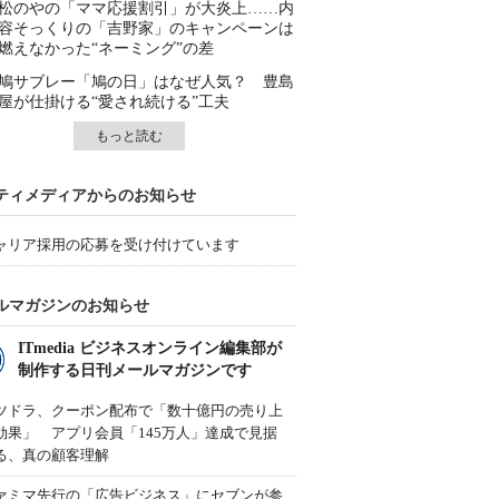
松のやの「ママ応援割引」が大炎上……内
容そっくりの「吉野家」のキャンペーンは
燃えなかった“ネーミング”の差
鳩サブレー「鳩の日」はなぜ人気？ 豊島
屋が仕掛ける“愛され続ける”工夫
もっと読む
ティメディアからのお知らせ
ャリア採用の応募を受け付けています
ルマガジンのお知らせ
ITmedia ビジネスオンライン編集部が
制作する日刊メールマガジンです
ツドラ、クーポン配布で「数十億円の売り上
効果」 アプリ会員「145万人」達成で見据
る、真の顧客理解
ァミマ先行の「広告ビジネス」にセブンが参