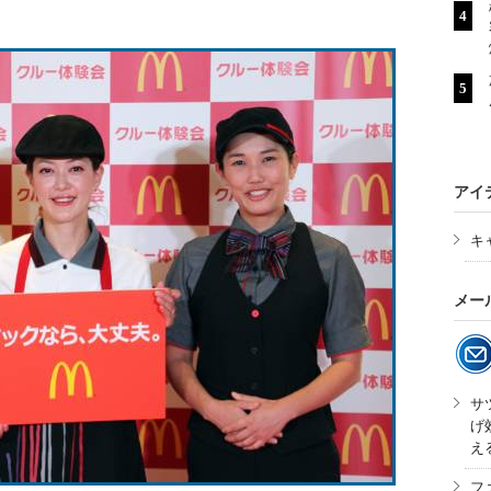
アイ
キ
メー
サ
げ
え
フ