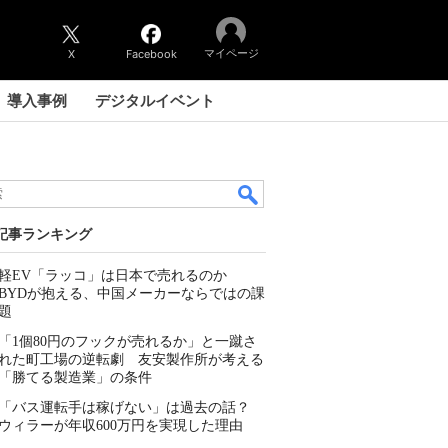
マイページ
X
Facebook
導入事例
デジタルイベント
記事ランキング
軽EV「ラッコ」は日本で売れるのか
BYDが抱える、中国メーカーならではの課
題
「1個80円のフックが売れるか」と一蹴さ
れた町工場の逆転劇 友安製作所が考える
「勝てる製造業」の条件
「バス運転手は稼げない」は過去の話？
ウィラーが年収600万円を実現した理由