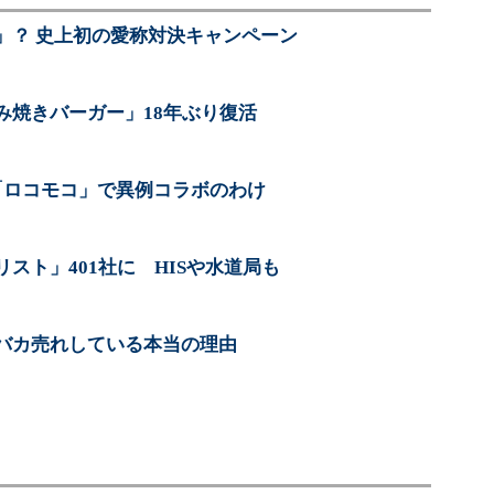
」？ 史上初の愛称対決キャンペーン
み焼きバーガー」18年ぶり復活
「ロコモコ」で異例コラボのわけ
スト」401社に HISや水道局も
バカ売れしている本当の理由