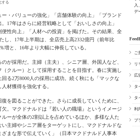
化する
入
デ
ュー・バリューの強化」「店舗体験の向上」「ブランド
。17年はさらに経営戦略として「おいしさの向上」
利便性向上」「人材への投資」を掲げた。その結果、全
Feed
たし、17年上半期は、全店売上高2332億円（前年比
.4％増と、16年より大幅に伸長している。
ご
のが採用だ。主婦（主夫）、シニア層、外国人など、
リ
フ（クルー）として採用することを目指す。春に実施し
広
上回る2万8000人の採用に成功。続く秋にも「マックな
し人材獲得を強化する。
タ
タ
回復を図ることができた。さらに成長していくために、
可欠。マクドナルドは『若い人の職場』というイメージ
利
クルーが全体の2割以上を占めているほか、多様な人た
プ
ない主婦やシニア層をターゲットにし、マクドナルドな
まざまな形で伝えていく」（日本マクドナルド人事本