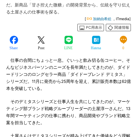
だ。新商品「甘さ控えた微糖」の開発背景から、伝統を守り伝え
る土屋さんの仕事術を探る。
[
加納由希絵
，ITmedia]
PC用表示
関連情報
Share
Post
LINE
Hatena
0
仕事の合間にちょっと一息。ぐいっと飲み切る缶コーヒー。そ
んなビジネスパーソンのニーズを長年満たしてきたのが、ダイド
ードリンコのロングセラー商品「ダイドーブレンド デミタス」
シリーズだ。11月に発売から25周年を迎え、累計販売本数は62億
本を突破している。
そのデミタスシリーズと仕事人生を共にしてきたのが、マーケ
ティング部ブランド戦略グループリーダーの土屋淳一さんだ。13
年間マーケティングの仕事に携わり、商品開発やブランド戦略立
案を担当してきた。
土屋さんはデミタスシリーズが積み上げてきた価値をどう理解