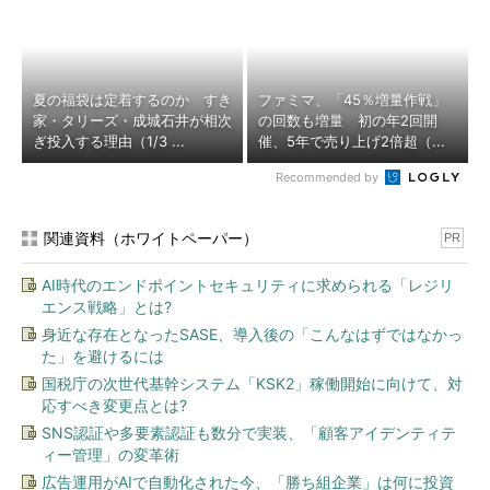
夏の福袋は定着するのか すき
ファミマ、「45％増量作戦」
家・タリーズ・成城石井が相次
の回数も増量 初の年2回開
ぎ投入する理由（1/3 ...
催、5年で売り上げ2倍超（...
Recommended by
関連資料（ホワイトペーパー）
PR
AI時代のエンドポイントセキュリティに求められる「レジリ
エンス戦略」とは?
身近な存在となったSASE、導入後の「こんなはずではなかっ
た」を避けるには
国税庁の次世代基幹システム「KSK2」稼働開始に向けて、対
応すべき変更点とは?
SNS認証や多要素認証も数分で実装、「顧客アイデンティテ
ィー管理」の変革術
広告運用がAIで自動化された今、「勝ち組企業」は何に投資