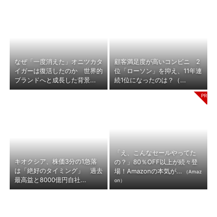
なぜ「一度消えた」オニツカタ
顧客満足度が高いコンビニ 2
イガーは復活したのか 世界的
位「ローソン」を抑え、11年連
ブランドへと成長した背景...
続1位になったのは？（...
「え、こんなセールやってた
キオクシア、株価3分の1急落
の？」80％OFF以上が続々登
は「絶好のタイミング」 過去
場！Amazonの本気が...
（Amaz
最高益と8000億円自社...
on）