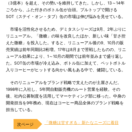
（3億本）を超え、その勢いを維持してきた。しかし、13～14年
ごろから、ふた付きのボトル缶が台頭。プルトップで開ける
SOT（ステイ・オン・タブ）缶の市場は伸び悩みを見せている。
市場を活性化させるため、デミタスシリーズは9月、2年ぶりに
リニューアル。「微糖」の味を改良したほか、新しい味「甘さ控
えた微糖」を投入した。すると、リニューアル後の9、10月の販
売実績は前年同期比2桁増。17年は8月まで苦戦したものの、リニ
ューアル効果により、1～10月の期間では前年並みまで盛り返し
た。SOT缶の市場が冷え込み、ボトル缶に加えて、ペットボトル
入りコーヒーがヒットする向かい風もある中で、健闘している。
そのリニューアルをブランド戦略で支えたのが土屋さんだ。
1998年に入社し、5年間自動販売機のルート営業を経験。その
後、社内公募制度を活用してマーケティング部に移った。中身の
開発担当を9年務め、現在はコーヒー商品全体のブランド戦略を
担当している。
「微糖は甘すぎる」新たなニーズに着目