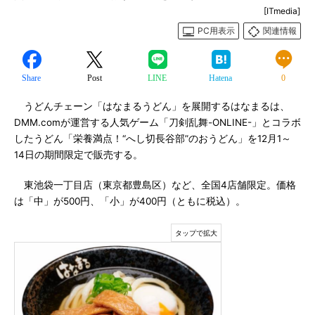
[ITmedia]
PC用表示
関連情報
Share
Post
LINE
Hatena
0
うどんチェーン「はなまるうどん」を展開するはなまるは、
DMM.comが運営する人気ゲーム「刀剣乱舞-ONLINE-」とコラボ
したうどん「栄養満点！“へし切長谷部”のおうどん」を12月1～
14日の期間限定で販売する。
東池袋一丁目店（東京都豊島区）など、全国4店舗限定。価格
は「中」が500円、「小」が400円（ともに税込）。