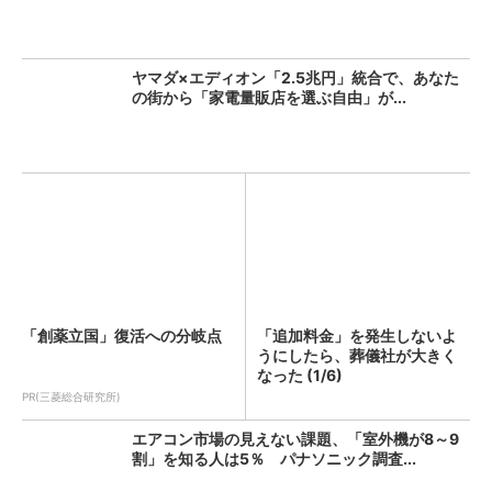
ヤマダ×エディオン「2.5兆円」統合で、あなた
の街から「家電量販店を選ぶ自由」が...
「創薬立国」復活への分岐点
「追加料金」を発生しないよ
うにしたら、葬儀社が大きく
なった (1/6)
PR(三菱総合研究所)
エアコン市場の見えない課題、「室外機が8～9
割」を知る人は5％ パナソニック調査...