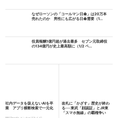
なぜローソンの「コールマン日傘」は20万本
売れたのか 男性にも広がる日傘需要（1...
役員報酬1億円超が過去最多 セブン元取締役
の134億円が史上最高額に（1/2 ペ...
社内データを扱えないAIを卒
改札に「かざす」歴史が終わ
業 アプリ横断検索で一元化
る──東武「顔認証」とJR東
「スマホ無線」の覇権争い
PR(ITmedia エンタープライズ)