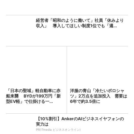
経営者「昭和のように働いて」社員「休みより
収入」 導入してほしい制度1位でも「週...
「日本の聖域」軽自動車に赤
洋服の青山「冷たいポロシャ
船来襲 BYDが199万円「新
ツ」2万点を追加投入 需要は
型EV軽」で仕掛ける一...
6年で約3.5倍に
【10%割引】AnkerのAIビジネスイヤフォンの
実力は
PR(ITmedia ビジネスオンライン)