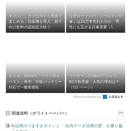
キリン、「カプセルトイ感覚で
なぜローソンの「コールマン日
楽しめる」自販機を導入 親子
傘」は20万本売れたのか 男
向け飲料の認知拡大狙う
性にも広がる日傘需要（1...
ドンキ、9899円「ファン付き
ワークマンの580円Tシャツ、
ベスト」発売 市販バッテリー
80万枚突破 人気の理由は？
対応で一般客開拓
（1/2 ページ）
Recommended by
関連資料（ホワイトペーパー）
PR
AI活用のつまずきポイント 「社内データ活用の壁」を乗り越