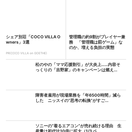
シェア別荘「COCO VILLA O
管理職の約9割がプレイヤー兼
wners」3選
務 「管理職は罰ゲーム」な
のか、増える負担の実態
PR(COCO VILLA on GOETHE)
松のやの「ママ応援割引」が大炎上……内容そ
っくりの「吉野家」のキャンペーンは燃え...
障害者雇用が現場業務を「年6500時間」減ら
した ニッスイの“思考の転換”がすご...
ソニーの“着るエアコン”が売れ続ける理由 生
産量は初代比10倍に拡大（1/3 ペ...