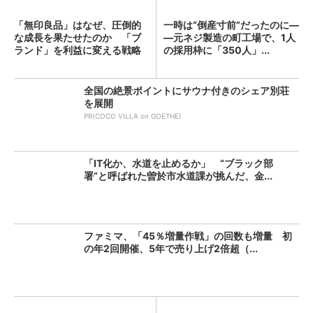
「無印良品」はなぜ、圧倒的
一時は“倒産寸前”だったのに―
な成長を果たせたのか 「ブ
―元ネジ製造の町工場で、1人
ランド」を利益に変える戦略
の採用枠に「350人」...
の...
全国の絶景ポイントにサウナ付きのシェア別荘
を展開
PR(COCO VILLA on GOETHE)
「IT化か、水道を止めるか」 “ブラック部
署”と呼ばれた曽於市水道課が挑んだ、金...
ファミマ、「45％増量作戦」の回数も増量 初
の年2回開催、5年で売り上げ2倍超（...