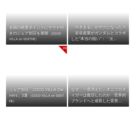
「やきまる」がザクになった？
全国の絶景ポイントにサウナ付
岩谷産業がガンダムとコラボ
きのシェア別荘を展開
（COCO
した“本当の狙い”：「次...
VILLA on GOETHE）
なぜ「一度消えた」オニツカタ
シェア別荘「COCO VILLA Ow
イガーは復活したのか 世界的
ners」3選
（COCO VILLA on GOET
ブランドへと成長した背景...
HE）