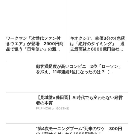
ワークマン「次世代ファン付
キオクシア、株価3分の1急落
きウエア」が登場 2900円商
は「絶好のタイミング」 過
品で狙う「日常使い」の新...
去最高益と8000億円自社...
顧客満足度が高いコンビニ 2位「ローソン」
を抑え、11年連続1位になったのは？（...
【見城徹×藤田晋】AI時代でも変わらない経営
者の本質
PR(FINCHI on GOETHE)
“第4次モーニングブーム”到来のワケ 300円
の「朝サイゼ」から1000円超の「...