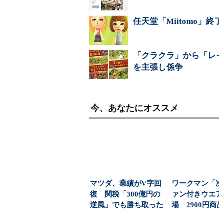
任天堂「Miitomo」
「クラクラ」から「レ
を主張し係争
今、あなたにオススメ
マツダ、業績がV字回
ワークマン「
復 関税「300億円の
ァン付きウエ
逆風」でも勝ち取った
場 2900円
黒字転換の裏側
「日常使い」の新