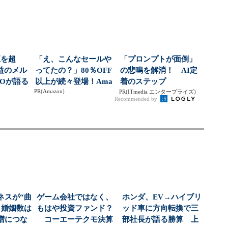
攻...
正を超
「え、こんなセールや
「プロンプトが面倒」
益のメル
ってたの？」80％OFF
の悲鳴を解消！ AI定
EOが語る
以上が続々登場！Ama
着のステップ
PR(Amazon)
的に...
zonの本気が...
PR(ITmedia エンタープライズ)
Recommended by
ネスが“曲
ゲーム会社ではなく、
ホンダ、EV→ハイブリ
 婚姻数は
もはや投資ファンド？
ッド車に方向転換で三
増につな
コーエーテクモ決算
部社長が語る勝算 上