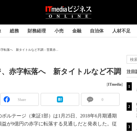
R
総務
財務経理
小売
金融
自治体
人材不足
字転落へ 新タイトルなど不調：営業赤...
ジ、赤字転落へ 新タイトルなど不調
注目
[
ITmedia
]
Share
0
テージ（東証1部）は1月25日、2018年6月期通期
損益が9億円の赤字に転落する見通しだと発表した。従