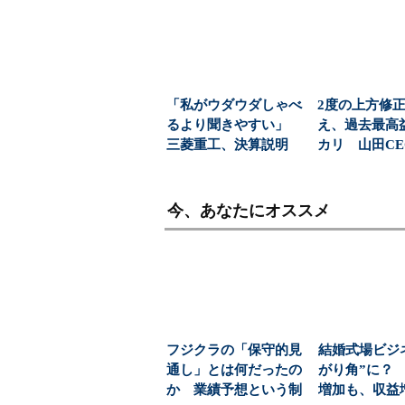
「私がウダウダしゃべ
2度の上方修
るより聞きやすい」
え、過去最高
三菱重工、決算説明
カリ 山田C
に“AIジュリア”起用...
AIで会社が“劇
今、あなたにオススメ
フジクラの「保守的見
結婚式場ビジ
通し」とは何だったの
がり角”に？
か 業績予想という制
増加も、収益