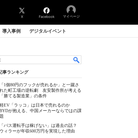
マイページ
X
Facebook
導入事例
デジタルイベント
記事ランキング
「1個80円のフックが売れるか」と一蹴さ
れた町工場の逆転劇 友安製作所が考える
「勝てる製造業」の条件
軽EV「ラッコ」は日本で売れるのか
BYDが抱える、中国メーカーならではの課
題
「バス運転手は稼げない」は過去の話？
ウィラーが年収600万円を実現した理由