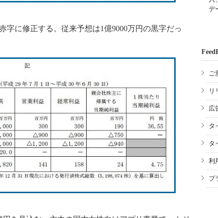
デ
赤字に修正する。従来予想は1億9000万円の黒字だっ
Feed
ご
リ
広
タ
タ
利
プ