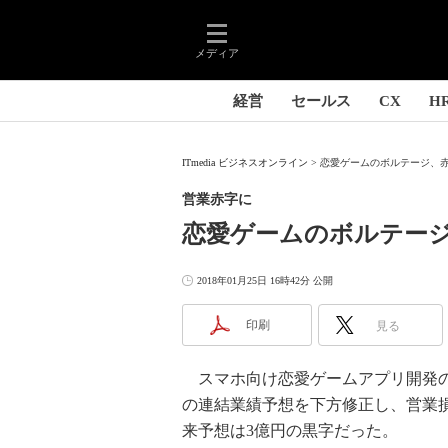
メディア
経営
セールス
CX
H
ITmedia ビジネスオンライン
恋愛ゲームのボルテージ、赤
営業赤字に
恋愛ゲームのボルテー
2018年01月25日 16時42分 公開
印刷
見る
スマホ向け恋愛ゲームアプリ開発のボル
の連結業績予想を下方修正し、営業
来予想は3億円の黒字だった。