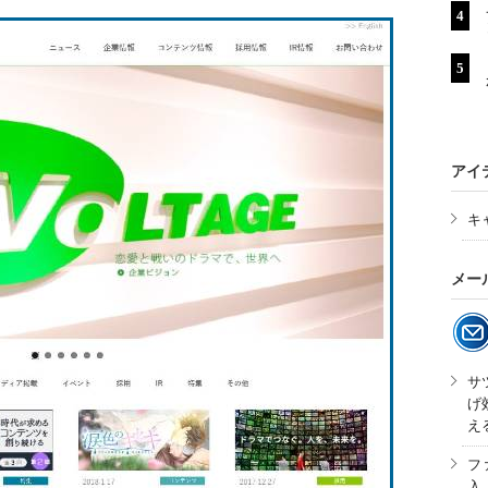
アイ
キ
メー
サ
げ
え
フ
入