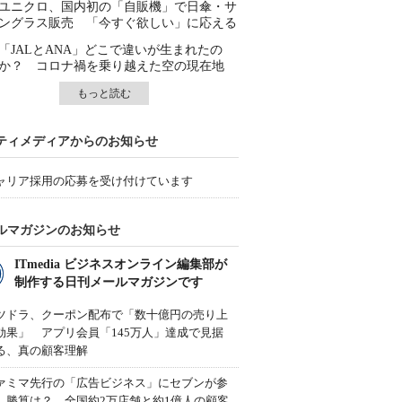
ユニクロ、国内初の「自販機」で日傘・サ
ングラス販売 「今すぐ欲しい」に応える
「JALとANA」どこで違いが生まれたの
か？ コロナ禍を乗り越えた空の現在地
もっと読む
ティメディアからのお知らせ
ャリア採用の応募を受け付けています
ルマガジンのお知らせ
ITmedia ビジネスオンライン編集部が
制作する日刊メールマガジンです
ツドラ、クーポン配布で「数十億円の売り上
効果」 アプリ会員「145万人」達成で見据
る、真の顧客理解
ァミマ先行の「広告ビジネス」にセブンが参
、勝算は？ 全国約2万店舗と約1億人の顧客