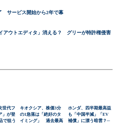
終了 サービス開始から2年で幕
イアウトエディタ」消える？ グリーが特許権侵害
次世代フ
キオクシア、株価3分
ホンダ、四半期最高益
ア」が登
の1急落は「絶好のタ
も「中国半減」「EV
商品で狙う
イミング」 過去最高
補償」に漂う暗雲？─
...
益と8000億円自社...
─経営陣が明かした