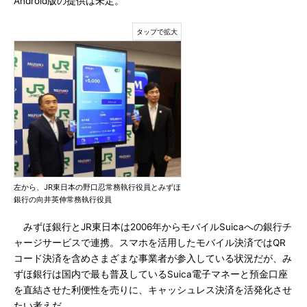
Android版の提供は未定。
左から、JR東日本の野口忍常務執行役員とみずほ
銀行の向井英伸常務執行役員
みずほ銀行とJR東日本は2006年からモバイルSuicaへの銀行チ
ャージサービスで連携。スマホを活用したモバイル決済ではQR
コード決済を含めさまざまな事業者が参入している状況だが、み
ずほ銀行は国内で最も普及しているSuica電子マネーと預金口座
を直結させた利便性を売りに、キャッシュレス決済を活発化させ
たい考えだ。