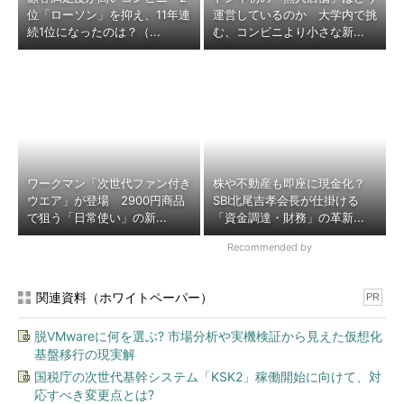
位「ローソン」を抑え、11年連
運営しているのか 大学内で挑
続1位になったのは？（...
む、コンビニより小さな新...
ワークマン「次世代ファン付き
株や不動産も即座に現金化？
ウエア」が登場 2900円商品
SBI北尾吉孝会長が仕掛ける
で狙う「日常使い」の新...
「資金調達・財務」の革新...
Recommended by
関連資料（ホワイトペーパー）
PR
脱VMwareに何を選ぶ? 市場分析や実機検証から見えた仮想化
基盤移行の現実解
国税庁の次世代基幹システム「KSK2」稼働開始に向けて、対
応すべき変更点とは?