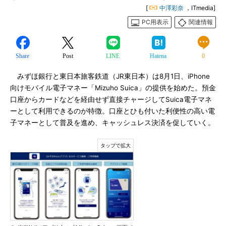
[
中澤彩奈
，ITmedia]
PC用表示
関連情報
Share
Post
LINE
Hatena
0
みずほ銀行と東日本旅客鉄道（JR東日本）は8月1日、iPhone
向けモバイル電子マネー「Mizuho Suica」の提供を始めた。預金
口座からカードなどを経由せず直接チャージしてSuica電子マネ
ーとして利用できるのが特徴。口座とひも付いた利便性の高い電
子マネーとして普及を進め、キャッシュレス決済を促していく。