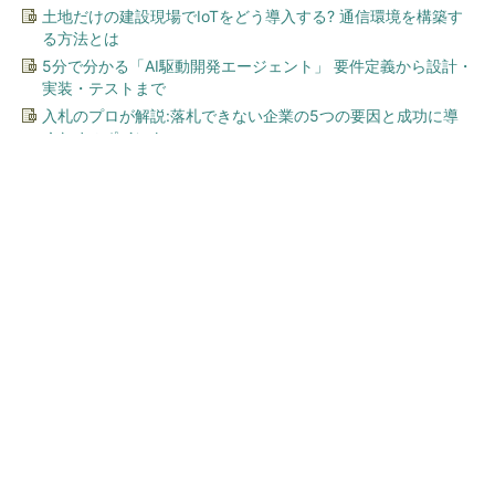
土地だけの建設現場でIoTをどう導入する? 通信環境を構築す
る方法とは
5分で分かる「AI駆動開発エージェント」 要件定義から設計・
実装・テストまで
入札のプロが解説:落札できない企業の5つの要因と成功に導
くためのポイント
今、あなたにオススメ
ワークマン「次世代ファン付
きウエア」が登場 2900円商
品で狙う「日常使い」の新...
キオクシア、株価3分の1急落は「絶好のタイミ