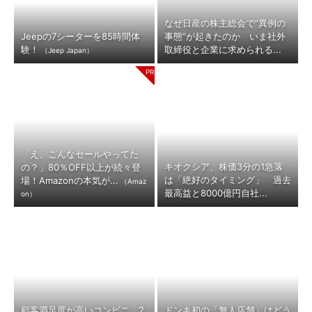
なぜ日産の株主総会で“異例の
Jeepの7シーターを85時間体
事態”が起きたのか いま社外
験！
取締役と企業に求められる...
（Jeep Japan）
「え、こんなセールやってた
キオクシア、株価3分の1急落
の？」80％OFF以上が続々登
は「絶好のタイミング」 過去
場！Amazonの本気が...
（Amaz
最高益と8000億円自社...
on）
顧客満足度が高いコンビニ 2
ドンキ初の「無人店舗」はどう