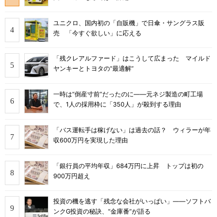
ユニクロ、国内初の「自販機」で日傘・サングラス販
売 「今すぐ欲しい」に応える
「残クレアルファード」はこうして広まった マイルド
ヤンキーとトヨタの“最適解”
一時は“倒産寸前”だったのに――元ネジ製造の町工場
で、1人の採用枠に「350人」が殺到する理由
「バス運転手は稼げない」は過去の話？ ウィラーが年
収600万円を実現した理由
「銀行員の平均年収」684万円に上昇 トップは初の
900万円超え
投資の機を逃す「残念な会社がいっぱい」――ソフトバ
ンクG投資の秘訣、“金庫番”が語る