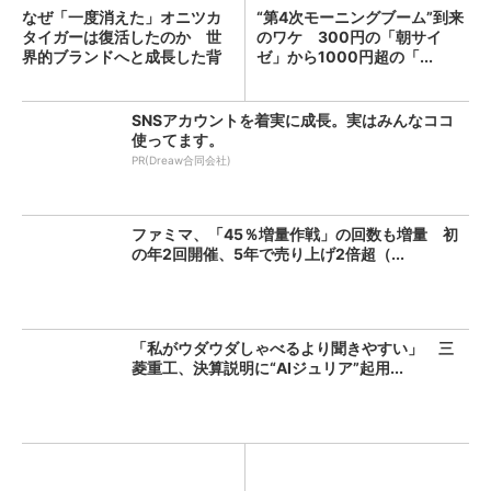
なぜ「一度消えた」オニツカ
“第4次モーニングブーム”到来
タイガーは復活したのか 世
のワケ 300円の「朝サイ
界的ブランドへと成長した背
ゼ」から1000円超の「...
景...
SNSアカウントを着実に成長。実はみんなココ
使ってます。
PR(Dreaw合同会社)
ファミマ、「45％増量作戦」の回数も増量 初
の年2回開催、5年で売り上げ2倍超（...
「私がウダウダしゃべるより聞きやすい」 三
菱重工、決算説明に“AIジュリア”起用...