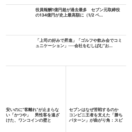
役員報酬1億円超が過去最多 セブン元取締役
の134億円が史上最高額に（1/2 ペ...
「上司の好みで昇進」「ゴルフや飲み会でコミ
ュニケーション」──会社をむしばむ“お...
安いのに“客離れ”が止まらな
セブンはなぜ苦戦するのか
い「かつや」 男性客を遠ざ
コンビニ王者を支えた「勝ち
けた、ワンコインの壁と
パターン」が曲がり角：スピ
は？...
ン...