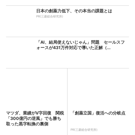
日本の創薬力低下、その本当の課題とは
PR(三菱総合研究所)
「AI、結局使えないじゃん」問題 セールスフ
ォースが431万件対応で導いた正解（...
マツダ、業績がV字回復 関税
「創薬立国」復活への分岐点
「300億円の逆風」でも勝ち
取った黒字転換の裏側
PR(三菱総合研究所)