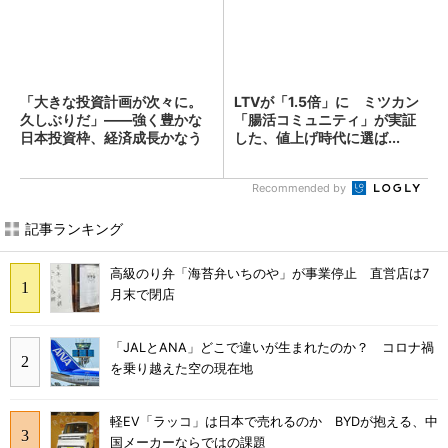
「大きな投資計画が次々に。
LTVが「1.5倍」に ミツカン
久しぶりだ」――強く豊かな
「腸活コミュニティ」が実証
日本投資枠、経済成長かなう
した、値上げ時代に選ば...
か...
Recommended by
記事ランキング
高級のり弁「海苔弁いちのや」が事業停止 直営店は7
月末で閉店
「JALとANA」どこで違いが生まれたのか？ コロナ禍
を乗り越えた空の現在地
軽EV「ラッコ」は日本で売れるのか BYDが抱える、中
国メーカーならではの課題