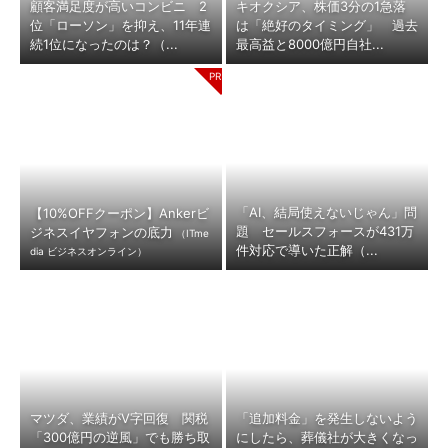
顧客満足度が高いコンビニ 2
キオクシア、株価3分の1急落
位「ローソン」を抑え、11年連
は「絶好のタイミング」 過去
続1位になったのは？（...
最高益と8000億円自社...
「AI、結局使えないじゃん」問
【10%OFFクーポン】Ankerビ
題 セールスフォースが431万
ジネスイヤフォンの底力
（ITme
件対応で導いた正解（...
dia ビジネスオンライン）
マツダ、業績がV字回復 関税
「追加料金」を発生しないよう
「300億円の逆風」でも勝ち取
にしたら、葬儀社が大きくなっ