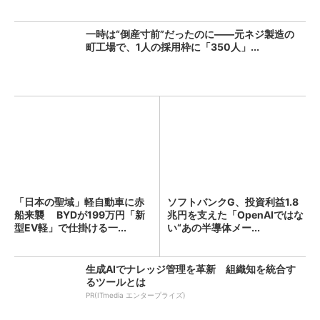
一時は“倒産寸前”だったのに――元ネジ製造の
町工場で、1人の採用枠に「350人」...
「日本の聖域」軽自動車に赤
ソフトバンクG、投資利益1.8
船来襲 BYDが199万円「新
兆円を支えた「OpenAIではな
型EV軽」で仕掛ける一...
い“あの半導体メー...
生成AIでナレッジ管理を革新 組織知を統合す
るツールとは
PR(ITmedia エンタープライズ)