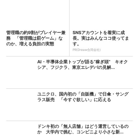
管理職の約9割がプレイヤー兼
SNSアカウントを着実に成
務 「管理職は罰ゲーム」な
長。実はみんなココ使ってま
のか、増える負担の実態
す。
PR(Dreaw合同会社)
AI・半導体企業トップが語る“稼ぎ頭” キオク
シア、フジクラ、東京エレデバの見解...
ユニクロ、国内初の「自販機」で日傘・サング
ラス販売 「今すぐ欲しい」に応える
ドンキ初の「無人店舗」はどう運営しているの
か 大学内で挑む、コンビニより小さな新...