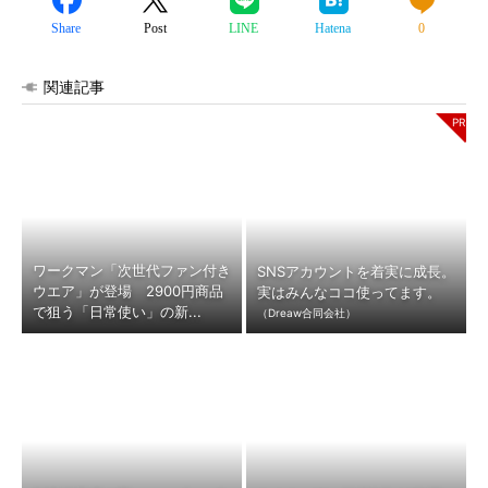
Share
Post
LINE
Hatena
0
関連記事
ワークマン「次世代ファン付き
SNSアカウントを着実に成長。
ウエア」が登場 2900円商品
実はみんなココ使ってます。
で狙う「日常使い」の新...
（Dreaw合同会社）