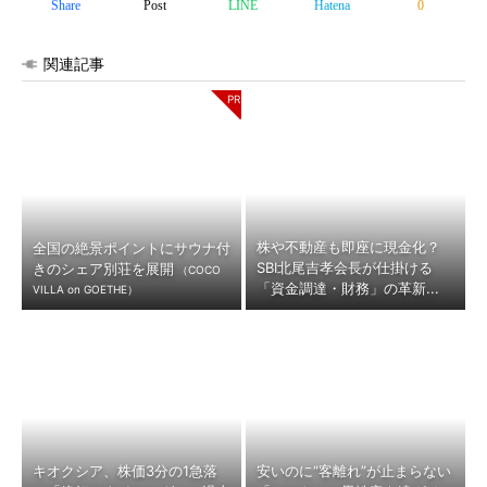
Share
Post
LINE
Hatena
0
関連記事
株や不動産も即座に現金化？
全国の絶景ポイントにサウナ付
SBI北尾吉孝会長が仕掛ける
きのシェア別荘を展開
（COCO
「資金調達・財務」の革新...
VILLA on GOETHE）
キオクシア、株価3分の1急落
安いのに“客離れ”が止まらない