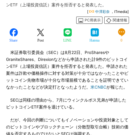
ンETF（上場投資信託）案件を拒否すると発表した。
[
中澤彩奈
，ITmedia]
PC用表示
関連情報
Share
Post
LINE
Hatena
0
米証券取引委員会（SEC）は8月22日、ProSharesや
GraniteShares、Direxionなどから申請された計9件のビットコイ
ンETF（上場投資信託）案件を拒否すると発表した。申請された
案件は詐欺や価格操作に対する対策が十分ではなかったことやビ
ットコイン先物市場が十分な市場規模であることを証明できてい
なかったことなどが決定打となったようだ。
米CNBC
が報じた。
SECは同様の理由から、7月にウィンクルボス兄弟が申請した
ビットコインETF案件を退けている。
だが、今回の判断についてもイノベーションや投資対象として
のビットコインやブロックチェーン（分散型取引台帳）技術の価
値を否定するものではないとSECは強調する。