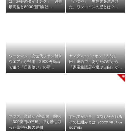
は「絶好のタイミング」 過去
「かつや」 男性客を遠ざけ
最高益と8000億円自社...
た、ワンコインの壁とは？...
ワークマン「次世代ファン付き
ヤマダ×エディオン「2.5兆
ウエア」が登場 2900円商品
円」統合で、あなたの街から
で狙う「日常使い」の新...
「家電量販店を選ぶ自由」が...
マツダ、業績がV字回復 関税
すべてが絶景、収益も得られる
「300億円の逆風」でも勝ち取
その仕組みとは
（COCO VILLA on
った黒字転換の裏側
GOETHE）