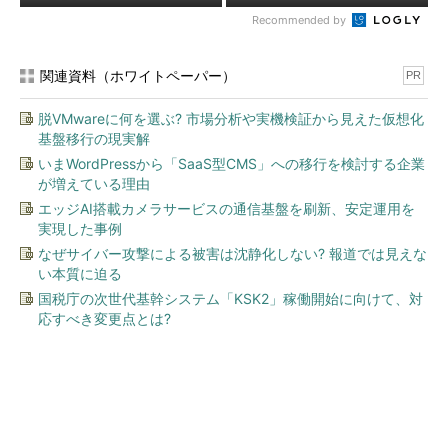
Recommended by
関連資料（ホワイトペーパー）
PR
脱VMwareに何を選ぶ? 市場分析や実機検証から見えた仮想化
基盤移行の現実解
いまWordPressから「SaaS型CMS」への移行を検討する企業
が増えている理由
エッジAI搭載カメラサービスの通信基盤を刷新、安定運用を
実現した事例
なぜサイバー攻撃による被害は沈静化しない? 報道では見えな
い本質に迫る
国税庁の次世代基幹システム「KSK2」稼働開始に向けて、対
応すべき変更点とは?
今、あなたにオススメ