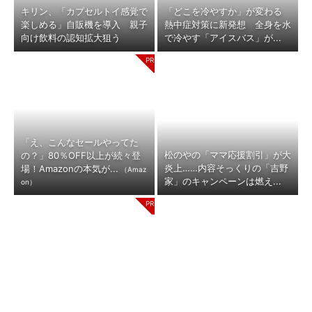
キリン、「カプセルトイ感覚で
「どこを冷やすか」が変わる
楽しめる」自販機を導入 親子
熱中症対策に新発想 全身を水
向け飲料の認知拡大狙う
で冷やす「アイスバス」が...
「え、こんなセールやってた
松のやの「ママ応援割引」が大
の？」80％OFF以上が続々登
炎上……内容そっくりの「吉野
場！Amazonの本気が...
（Amaz
家」のキャンペーンは燃え...
on）
翌朝、引き締まる肌。ゲラン、
「エディオン徒歩圏に張り付く
アベイユ・ロイヤルの新ナイト
ヤマダ」 家電量販店“2.5兆円