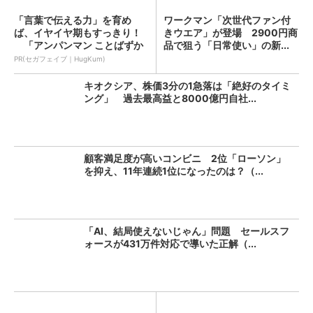
「言葉で伝える力」を育め
ワークマン「次世代ファン付
ば、イヤイヤ期もすっきり！
きウエア」が登場 2900円商
「アンパンマン ことばずか
品で狙う「日常使い」の新...
ん...
PR(セガフェイブ｜HugKum)
キオクシア、株価3分の1急落は「絶好のタイミ
ング」 過去最高益と8000億円自社...
顧客満足度が高いコンビニ 2位「ローソン」
を抑え、11年連続1位になったのは？（...
「AI、結局使えないじゃん」問題 セールスフ
ォースが431万件対応で導いた正解（...