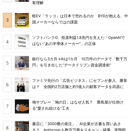
客理解
軽EV「ラッコ」は日本で売れるのか BYDが抱える、中
国メーカーならではの課題
ソフトバンクG、投資利益1.8兆円を支えた「OpenAIで
はない“あの半導体メーカー”」の正体
銀行なら3カ月→AIは1カ月 10万件のデータで「数千万
円」を引き出した“データドリブン資金調達術”
ファミマ先行の「広告ビジネス」にセブンが参入、勝算
は？ 全国約2万店舗と約1億人の顧客データを武器に
鳩サブレー「鳩の日」はなぜ人気？ 豊島屋が仕掛け
る“愛され続ける”工夫
書店に「3000冊の発注」、AI企業が古書を買いあさ
る？ Anthropicも数百万冊をスキャン・破棄 実態明