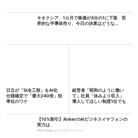
キオクシア、1カ月で株価が3分の1に下落 世
界的な半導体売り、今日の決算はどうな...
日立が「SI全工程」をAI化
経営者「昭和のように働い
仕様確定で「最大240倍」効
て」社員「休みより収入」
率化のワケ
導入してほしい制度1位でも
「週...
【10%割引】AnkerのAIビジネスイヤフォンの
実力は
PR(ITmedia ビジネスオンライン)