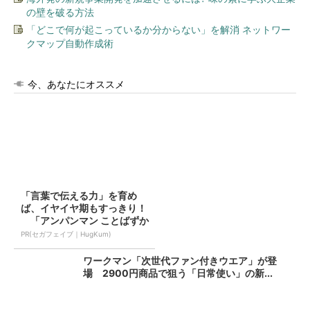
の壁を破る方法
「どこで何が起こっているか分からない」を解消 ネットワー
クマップ自動作成術
今、あなたにオススメ
「言葉で伝える力」を育め
ば、イヤイヤ期もすっきり！
「アンパンマン ことばずか
ん...
PR(セガフェイブ｜HugKum)
ワークマン「次世代ファン付きウエア」が登
場 2900円商品で狙う「日常使い」の新...