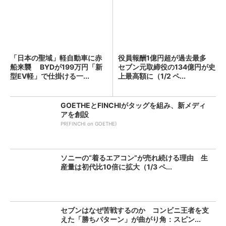
「日本の聖域」軽自動車に赤
役員報酬1億円超が過去最多
船来襲 BYDが199万円「新
セブン元取締役の134億円が史
型EV軽」で仕掛ける一...
上最高額に（1/2 ペ...
GOETHEとFINCHIがタッグを組み、新メディ
アを創設
PR(FINCHI on GOETHE)
ソニーの“着るエアコン”が売れ続ける理由 生
産量は初代比10倍に拡大（1/3 ペ...
セブンはなぜ苦戦するのか コンビニ王者を支
えた「勝ちパターン」が曲がり角：スピン...