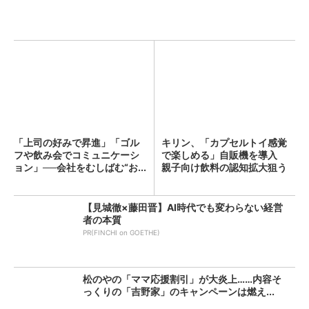
「上司の好みで昇進」「ゴル
キリン、「カプセルトイ感覚
フや飲み会でコミュニケーシ
で楽しめる」自販機を導入
ョン」──会社をむしばむ“お...
親子向け飲料の認知拡大狙う
【見城徹×藤田晋】AI時代でも変わらない経営
者の本質
PR(FINCHI on GOETHE)
松のやの「ママ応援割引」が大炎上……内容そ
っくりの「吉野家」のキャンペーンは燃え...