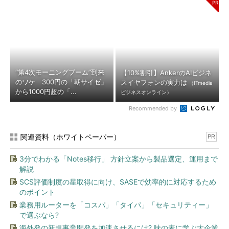
“第4次モーニングブーム”到来
【10%割引】AnkerのAIビジネ
のワケ 300円の「朝サイゼ」
スイヤフォンの実力は
（ITmedia
から1000円超の「...
ビジネスオンライン）
Recommended by
関連資料（ホワイトペーパー）
PR
3分でわかる「Notes移行」 方針立案から製品選定、運用まで
解説
SCS評価制度の星取得に向け、SASEで効率的に対応するため
のポイント
業務用ルーターを「コスパ」「タイパ」「セキュリティー」
で選ぶなら?
海外発の新規事業開発を加速させるには? 味の素に学ぶ大企業