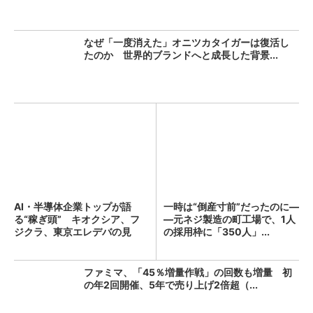
なぜ「一度消えた」オニツカタイガーは復活し
たのか 世界的ブランドへと成長した背景...
AI・半導体企業トップが語
一時は“倒産寸前”だったのに―
る“稼ぎ頭” キオクシア、フ
―元ネジ製造の町工場で、1人
ジクラ、東京エレデバの見
の採用枠に「350人」...
解...
ファミマ、「45％増量作戦」の回数も増量 初
の年2回開催、5年で売り上げ2倍超（...