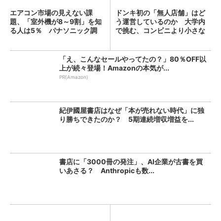
エアコン市場の見えない課
ドンキ初の「無人店舗」はど
題、「室外機が8～9割」を知
う運営しているのか 大学内
る人は5％ パナソニック調
で挑む、コンビニより小さな
査...
新...
「え、こんなセールやってたの？」80％OFF以
上が続々登場！Amazonの本気が...
PR(Amazon)
紀伊國屋書店はなぜ「本が売れない時代」に独
り勝ちできたのか？ 5期連続増収増益を...
書店に「3000冊の発注」、AI企業が古書を買
いあさる？ Anthropicも数...