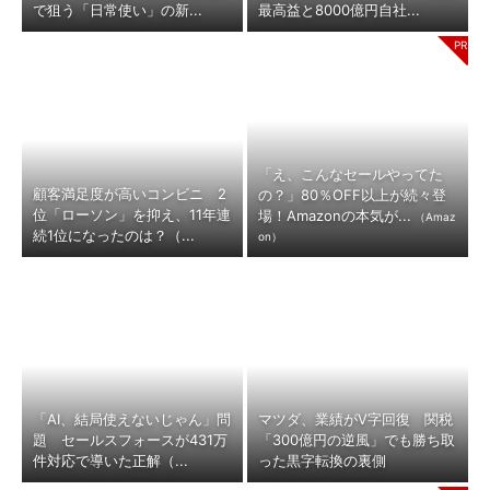
で狙う「日常使い」の新...
最高益と8000億円自社...
「え、こんなセールやってた
顧客満足度が高いコンビニ 2
の？」80％OFF以上が続々登
位「ローソン」を抑え、11年連
場！Amazonの本気が...
（Amaz
続1位になったのは？（...
on）
「AI、結局使えないじゃん」問
マツダ、業績がV字回復 関税
題 セールスフォースが431万
「300億円の逆風」でも勝ち取
件対応で導いた正解（...
った黒字転換の裏側