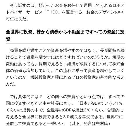
そう話すのは、預かったお金をお任せで運用してくれるロボア
ドバイザーサービス「THEO」を運営する、お金のデザインの中
村仁社長だ。
全世界に投資、株から債券から不動産まですべての資産に投
資
売買を繰り返すことで資産を増やすのではなく、長期間持ち続
けることで資産を増やすにはどうすればいいのだろうか。短期の
変動はあっても、長期で見ると、経済が成長するにつれて株式全
体の価値も増加していく。この流れに乗って資産を増やしていく
というのが、機関投資家と呼ばれるプロの投資家の基本的な考え
方だ。
では具体的には？ どの国への投資かという点では、すべての
国に投資すべきだと中村社長は言う。「日本がGDPでいうと1％
くらいの成長の中で、全世界のGDP成長は3％くらい。合理的に
考えると全世界に投資できると3％成長を享受できる。世界中に
分散して投資できると一番いい」（以下、発言は中村氏）