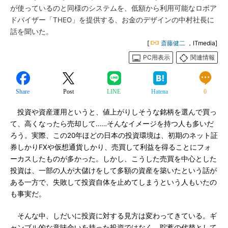
が使っているのと同様のシステムを、低額から利用可能なロボア
ドバイザー「THEO」を提供する、お金のデザインの中村社長に
話を聞いた。
[
斎藤健二
，ITmedia]
PC用表示
関連情報
Share
Post
LINE
Hatena
0
投資や資産運用というと、値上がりしそうな銘柄を選んで買っ
て、高くなったら売却して……そんなイメージを持つ人も多いだ
ろう。実際、この20年ほどの日本の投資環境は、初期のネット証
券しかりFXや仮想通貨しかり、売買して利益を得ることにフォ
ーカスしたものが多かった。しかし、こうした売買を中心とした
投資は、一部の人が大儲けをして多額の資産を築いたという話が
ある一方で、失敗して投資自体を止めてしまうという人もいたの
も事実だ。
そんな中、しだいに投資に対する見方は変わってきている。ギ
ャンブル的な意味合いを持った投資ではなく、貯蓄の代替として