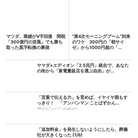
マツダ、業績がV字回復 関税
“第4次モーニングブーム”到来
「300億円の逆風」でも勝ち
のワケ 300円の「朝サイ
取った黒字転換の裏側
ゼ」から1000円超の「...
ヤマダ×エディオン「2.5兆円」統合で、あなた
の街から「家電量販店を選ぶ自由」が...
「言葉で伝える力」を育めば、イヤイヤ期もす
っきり！ 「アンパンマン ことばずかん...
PR(セガフェイブ｜HugKum)
「追加料金」を発生しないようにしたら、葬儀
社が大きくなった (1/6)