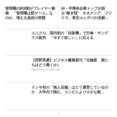
管理職の約9割がプレイヤー兼
AI・半導体企業トップが語
務 「管理職は罰ゲーム」な
る“稼ぎ頭” キオクシア、フジ
のか、増える負担の実態
クラ、東京エレデバの見解...
ユニクロ、国内初の「自販機」で日傘・サング
ラス販売 「今すぐ欲しい」に応える
【西野亮廣】ビジネス書最新刊『北極星 僕た
ちはどう働くか』
PR(FINCHI on GOETHE)
ドンキ初の「無人店舗」はどう運営しているの
か 大学内で挑む、コンビニより小さな新...