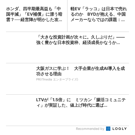
ホンダ、四半期最高益も「中
軽EV「ラッコ」は日本で売れ
国半減」「EV補償」に漂う暗
るのか BYDが抱える、中国
雲？──経営陣が明かした攻...
メーカーならではの課題：...
「大きな投資計画が次々に。久しぶりだ」――
強く豊かな日本投資枠、経済成長かなうか...
大阪ガスに学ぶ！ 大手企業が生成AI導入を成
功させる理由
PR(ITmedia エンタープライズ)
LTVが「1.5倍」に ミツカン「腸活コミュニテ
ィ」が実証した、値上げ時代に選ば...
Recommended by