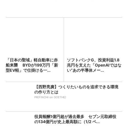
「日本の聖域」軽自動車に赤
ソフトバンクG、投資利益1.8
船来襲 BYDが199万円「新
兆円を支えた「OpenAIではな
型EV軽」で仕掛ける一...
い“あの半導体メー...
【西野亮廣】つくりたいものを追求できる環境
の作り方とは
PR(FINCHI on GOETHE)
役員報酬1億円超が過去最多 セブン元取締役
の134億円が史上最高額に（1/2 ペ...