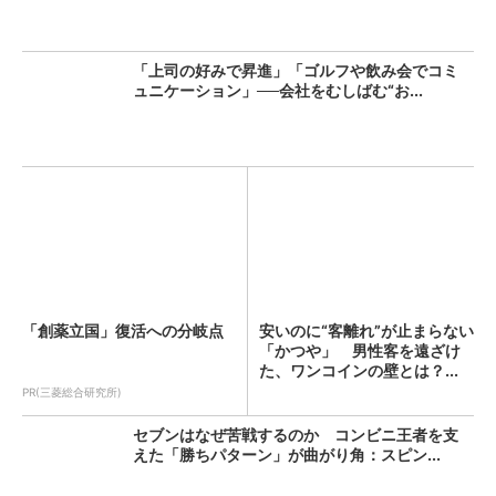
「上司の好みで昇進」「ゴルフや飲み会でコミ
ュニケーション」──会社をむしばむ“お...
「創薬立国」復活への分岐点
安いのに“客離れ”が止まらない
「かつや」 男性客を遠ざけ
た、ワンコインの壁とは？...
PR(三菱総合研究所)
セブンはなぜ苦戦するのか コンビニ王者を支
えた「勝ちパターン」が曲がり角：スピン...