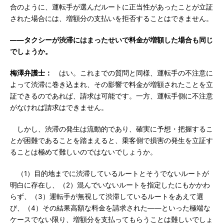
合のように、運転手が選んだルートに正当性があったことが立証
された場合には、増額分の支払いを拒否することはできません。
――タクシーが渋滞にはまったせいで料金が増額した場合も同じ
でしょうか。
梅澤弁護士：
はい。これまでの質問と同様、運転手の不注意に
よって渋滞に巻き込まれ、その影響で料金が増額されたことを立
証できるのであれば、請求は可能です。一方、運転手側に不注意
がなければ請求はできません。
しかし、渋滞の発生は流動的であり、確実に予想・把握するこ
とが困難であることを踏まえると、乗客側で損害の発生を立証す
ることは極めて難しいのではないでしょうか。
（1）目的地までに渋滞しているルートとそうでないルートが
明白に存在し、（2）混んでいないルートを指定したにもかかわ
らず、（3）運転手が無視して渋滞しているルートをあえて選
び、（4）その結果高額な料金を請求された――といった極端な
ケースでない限り、増額分を支払ってもらうことは難しいでしょ