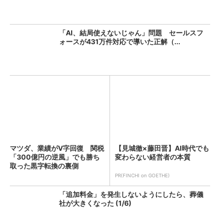
「AI、結局使えないじゃん」問題 セールスフ
ォースが431万件対応で導いた正解（...
マツダ、業績がV字回復 関税
【見城徹×藤田晋】AI時代でも
「300億円の逆風」でも勝ち
変わらない経営者の本質
取った黒字転換の裏側
PR(FINCHI on GOETHE)
「追加料金」を発生しないようにしたら、葬儀
社が大きくなった (1/6)