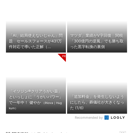
「AI、結局使えないじゃん」問
マツダ、業績がV字回復 関税
題 セールスフォースが431万
「300億円の逆風」でも勝ち取
件対応で導いた正解（...
った黒字転換の裏側
「イソジン®クリアうがい薬」
「追加料金」を発生しないよう
といっしょに「うがいパワー」
にしたら、葬儀社が大きくなっ
で一年中！ 健やか
（iNova｜Hug
た (1/6)
kum）
Recommended by