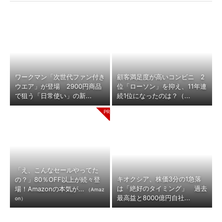
ワークマン「次世代ファン付き
顧客満足度が高いコンビニ 2
ウエア」が登場 2900円商品
位「ローソン」を抑え、11年連
で狙う「日常使い」の新...
続1位になったのは？（...
「え、こんなセールやってた
キオクシア、株価3分の1急落
の？」80％OFF以上が続々登
は「絶好のタイミング」 過去
場！Amazonの本気が...
（Amaz
最高益と8000億円自社...
on）