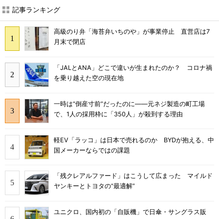
記事ランキング
高級のり弁「海苔弁いちのや」が事業停止 直営店は7
月末で閉店
「JALとANA」どこで違いが生まれたのか？ コロナ禍
を乗り越えた空の現在地
一時は“倒産寸前”だったのに――元ネジ製造の町工場
で、1人の採用枠に「350人」が殺到する理由
軽EV「ラッコ」は日本で売れるのか BYDが抱える、中
国メーカーならではの課題
「残クレアルファード」はこうして広まった マイルド
ヤンキーとトヨタの“最適解”
ユニクロ、国内初の「自販機」で日傘・サングラス販