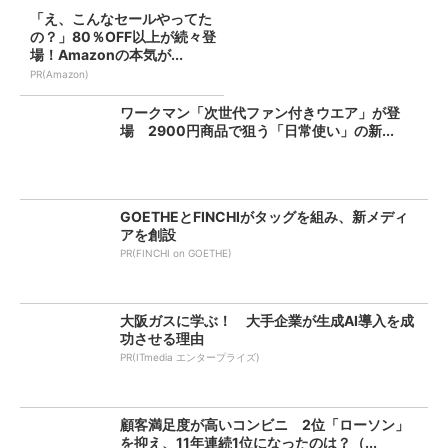
「え、こんなセールやってた
の？」80％OFF以上が続々登
場！Amazonの本気が...
PR(Amazon)
ワークマン「次世代ファン付きウエア」が登
場 2900円商品で狙う「日常使い」の新...
GOETHEとFINCHIがタッグを組み、新メディ
アを創設
PR(FINCHI on GOETHE)
大阪ガスに学ぶ！ 大手企業が生成AI導入を成
功させる理由
PR(ITmedia エンタープライズ)
顧客満足度が高いコンビニ 2位「ローソン」
を抑え、11年連続1位になったのは？（...