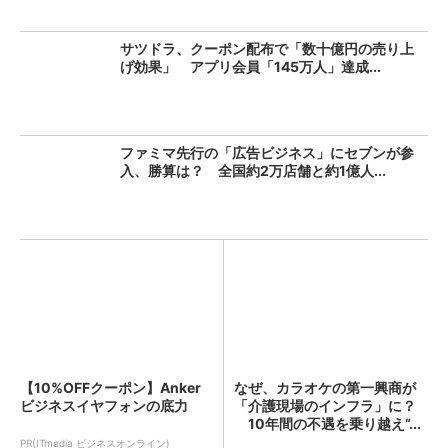
サツドラ、クーポン配布で「数十億円の売り上
げ効果」 アプリ会員「145万人」達成...
ファミマ先行の「広告ビジネス」にセブンが参
入、勝算は？ 全国約2万店舗と約1億人...
【10%OFFクーポン】Anker
なぜ、カラオケの第一興商が
ビジネスイヤフォンの底力
「介護現場のインフラ」に？
10年間の不遇を乗り越え“...
PR(ITmedia ビジネスオンライン)