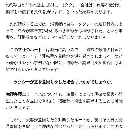
の8条には「その運送に関し、（タクシー会社は）旅客が受けた
損害を賠償する責任を負います」といった記載があります。
ただ請求する上では、消費者は自ら「タクシーの運転行為によ
って、料金が本来支払われるべき金額から増額された」という事
実を、証拠収集などによって立証しなければなりません。
この立証のハードルは相当に高いので、「通常の数倍の料金に
なってしまった」「運転手が目的地を通り過ぎてしまった」など
の分かりやすい事例でない限り、増額分の請求（支払拒否）は困
難ではないかと考えています。
――タクシーが道を遠回りをした場合はいかがでしょうか。
梅澤弁護士：
これについても、遠回りによって明確な損害が発
生したことを立証できれば、増額分の料金を請求することは可能
だと考えます。
しかし、乗客が遠回りだと判断したルートが、実はその日の交
通事情を考慮した合理的な選択だった可能性もあります。この場