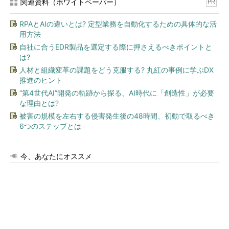
関連資料（ホワイトペーパー）
PR
RPAとAIの違いとは? 定型業務を自動化するための具体的な活
用方法
自社に合うEDR製品を選定する際に押さえるべきポイントと
は?
人材と組織変革の課題をどう克服する? 丸紅の事例に学ぶDX
推進のヒント
“第4世代AI”開発の軌跡から探る、AI時代に「創造性」が必要
な理由とは?
被害の規模を左右する侵害発生後の48時間、初動で取るべき
6つのステップとは
今、あなたにオススメ