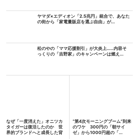
ヤマダ×エディオン「2.5兆円」統合で、あなた
の街から「家電量販店を選ぶ自由」が...
松のやの「ママ応援割引」が大炎上……内容そ
っくりの「吉野家」のキャンペーンは燃え...
なぜ「一度消えた」オニツカ
“第4次モーニングブーム”到来
タイガーは復活したのか 世
のワケ 300円の「朝サイ
界的ブランドへと成長した背
ゼ」から1000円超の「...
景...