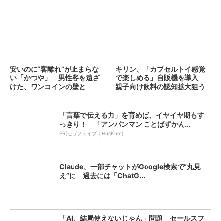
安いのに“客離れ”が止まらな
キリン、「カプセルトイ感覚
い「かつや」 男性客を遠ざ
で楽しめる」自販機を導入
けた、ワンコインの壁と
親子向け飲料の認知拡大狙う
は？...
「言葉で伝える力」を育めば、イヤイヤ期もす
っきり！ 「アンパンマン ことばずかん...
PR(セガフェイブ｜HugKum)
Claude、一部チャットがGoogle検索で“丸見
え”に 過去には「ChatG...
「AI、結局使えないじゃん」問題 セールスフ