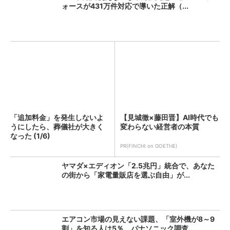
ォースが431万件対応で導いた正解（...
「追加料金」を発生しないよ
【見城徹×藤田晋】AI時代でも
うにしたら、葬儀社が大きく
変わらない経営者の本質
なった (1/6)
PR(FINCHI on GOETHE)
ヤマダ×エディオン「2.5兆円」統合で、あなた
の街から「家電量販店を選ぶ自由」が...
エアコン市場の見えない課題、「室外機が8～9
割」を知る人は5％ パナソニック調査...