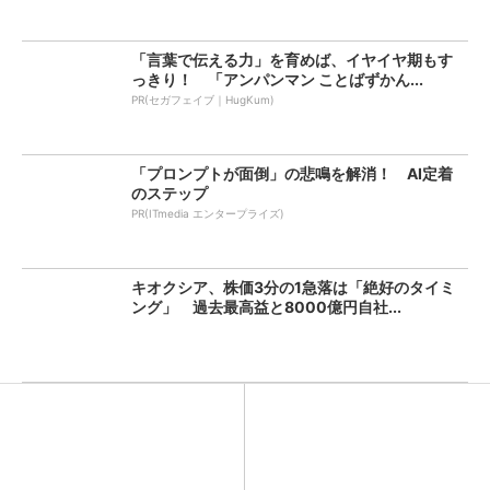
「言葉で伝える力」を育めば、イヤイヤ期もす
っきり！ 「アンパンマン ことばずかん...
PR(セガフェイブ｜HugKum)
「プロンプトが面倒」の悲鳴を解消！ AI定着
のステップ
PR(ITmedia エンタープライズ)
キオクシア、株価3分の1急落は「絶好のタイミ
ング」 過去最高益と8000億円自社...