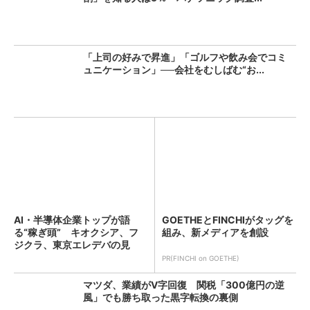
「上司の好みで昇進」「ゴルフや飲み会でコミ
ュニケーション」──会社をむしばむ“お...
AI・半導体企業トップが語
GOETHEとFINCHIがタッグを
る“稼ぎ頭” キオクシア、フ
組み、新メディアを創設
ジクラ、東京エレデバの見
解...
PR(FINCHI on GOETHE)
マツダ、業績がV字回復 関税「300億円の逆
風」でも勝ち取った黒字転換の裏側