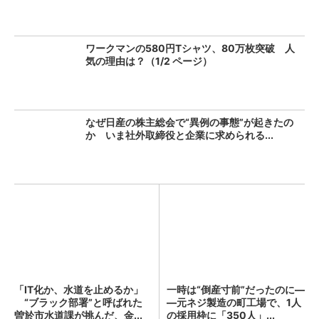
ワークマンの580円Tシャツ、80万枚突破 人
気の理由は？（1/2 ページ）
なぜ日産の株主総会で“異例の事態”が起きたの
か いま社外取締役と企業に求められる...
「IT化か、水道を止めるか」
一時は“倒産寸前”だったのに―
“ブラック部署”と呼ばれた
―元ネジ製造の町工場で、1人
曽於市水道課が挑んだ、金...
の採用枠に「350人」...