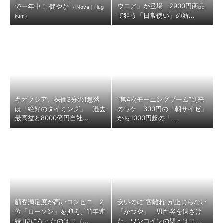
ウエア」が登場 2900円商品
で一年中！ 健やか
（iNova｜Hug
で狙う「日常使い」の新...
kum）
キオクシア、株価3分の1急落
“第4次モーニングブーム”到来
は「絶好のタイミング」 過去
のワケ 300円の「朝サイゼ」
最高益と8000億円自社...
から1000円超の「...
顧客満足度が高いコンビニ 2
安いのに“客離れ”が止まらない
位「ローソン」を抑え、11年連
「かつや」 男性客を遠ざけ
続1位になったのは？（...
た、ワンコインの壁とは？...