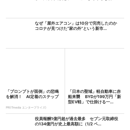
なぜ「屋外エアコン」は10分で完売したのか
コロナが見つけた“家の外”という新市...
「プロンプトが面倒」の悲鳴
「日本の聖域」軽自動車に赤
を解消！ AI定着のステップ
船来襲 BYDが199万円「新
型EV軽」で仕掛ける一...
PR(ITmedia エンタープライズ)
役員報酬1億円超が過去最多 セブン元取締役
の134億円が史上最高額に（1/2 ペ...