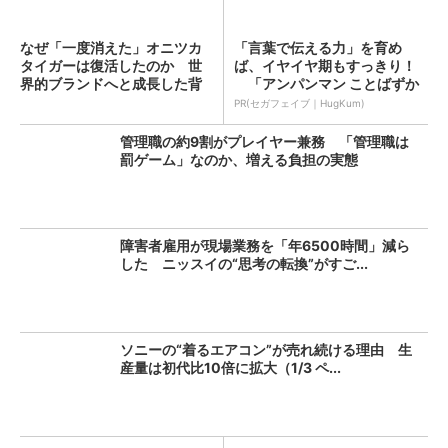
なぜ「一度消えた」オニツカ
「言葉で伝える力」を育め
タイガーは復活したのか 世
ば、イヤイヤ期もすっきり！
界的ブランドへと成長した背
「アンパンマン ことばずか
景...
ん...
PR(セガフェイブ｜HugKum)
管理職の約9割がプレイヤー兼務 「管理職は
罰ゲーム」なのか、増える負担の実態
障害者雇用が現場業務を「年6500時間」減ら
した ニッスイの“思考の転換”がすご...
ソニーの“着るエアコン”が売れ続ける理由 生
産量は初代比10倍に拡大（1/3 ペ...