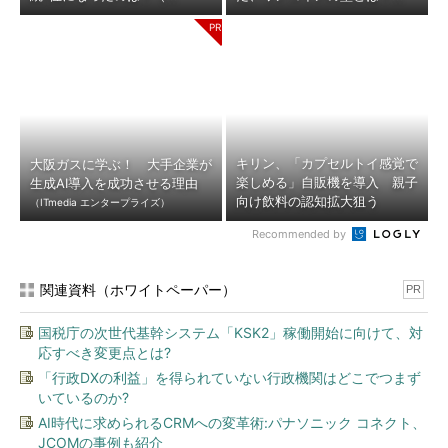
キリン、「カプセルトイ感覚で
大阪ガスに学ぶ！ 大手企業が
楽しめる」自販機を導入 親子
生成AI導入を成功させる理由
向け飲料の認知拡大狙う
（ITmedia エンタープライズ）
Recommended by
関連資料（ホワイトペーパー）
PR
国税庁の次世代基幹システム「KSK2」稼働開始に向けて、対
応すべき変更点とは?
「行政DXの利益」を得られていない行政機関はどこでつまず
いているのか?
AI時代に求められるCRMへの変革術:パナソニック コネクト、
JCOMの事例も紹介