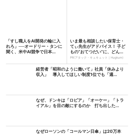
「すし職人をAI開発の輪に入
いま最も相談したい保育士・
れろ」──オードリー・タンに
てぃ先生がアドバイス！ 子ど
聞く、米中AI競争で日本...
もの“おてつだい”に、どん...
PR(アタック・キュキュット｜Hugkum)
経営者「昭和のように働いて」社員「休みより
収入」 導入してほしい制度1位でも「週...
なぜ、ドンキは「ロピア」「オーケー」「トラ
イアル」を目の敵にするのか 打ち出した...
なぜローソンの「コールマン日傘」は20万本