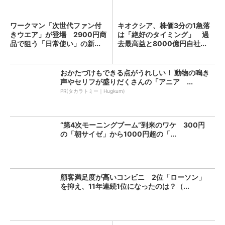
ワークマン「次世代ファン付
キオクシア、株価3分の1急落
きウエア」が登場 2900円商
は「絶好のタイミング」 過
品で狙う「日常使い」の新...
去最高益と8000億円自社...
おかたづけもできる点がうれしい！ 動物の鳴き
声やセリフが盛りだくさんの「アニア ...
PR(タカラトミー｜Hugkum)
“第4次モーニングブーム”到来のワケ 300円
の「朝サイゼ」から1000円超の「...
顧客満足度が高いコンビニ 2位「ローソン」
を抑え、11年連続1位になったのは？（...