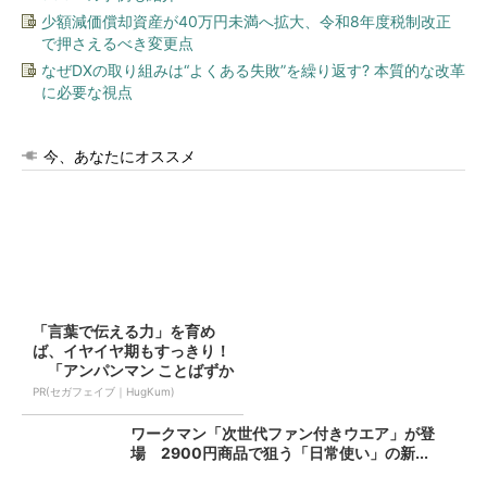
少額減価償却資産が40万円未満へ拡大、令和8年度税制改正
で押さえるべき変更点
なぜDXの取り組みは“よくある失敗”を繰り返す? 本質的な改革
に必要な視点
今、あなたにオススメ
「言葉で伝える力」を育め
ば、イヤイヤ期もすっきり！
「アンパンマン ことばずか
ん...
PR(セガフェイブ｜HugKum)
ワークマン「次世代ファン付きウエア」が登
場 2900円商品で狙う「日常使い」の新...