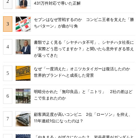
431万件対応で導いた正解
セブンはなぜ苦戦するのか コンビニ王者を支えた「勝
ちパターン」が曲がり角
書類でよく見る「シヤチハタ不可」、シヤチハタ社長に
「実際どう思ってますか？」と聞いたら意外すぎる答え
が返ってきた
なぜ「一度消えた」オニツカタイガーは復活したのか
世界的ブランドへと成長した背景
明暗分かれた「無印良品」と「ニトリ」 2社の差はど
こで生まれたのか
顧客満足度が高いコンビニ 2位「ローソン」を抑え、
11年連続1位になったのは？
「やきまる」がザクになった？ 岩谷産業がガンダムと