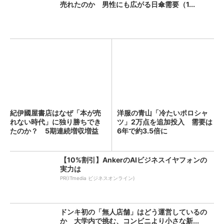
売れたのか 男性にも広がる日傘需要（1...
紀伊國屋書店はなぜ「本が売
洋服の青山「冷たいポロシャ
れない時代」に独り勝ちでき
ツ」2万点を追加投入 需要は
たのか？ 5期連続増収増益
6年で約3.5倍に
を...
【10%割引】AnkerのAIビジネスイヤフォンの
実力は
PR(ITmedia ビジネスオンライン)
ドンキ初の「無人店舗」はどう運営しているの
か 大学内で挑む、コンビニより小さな新...