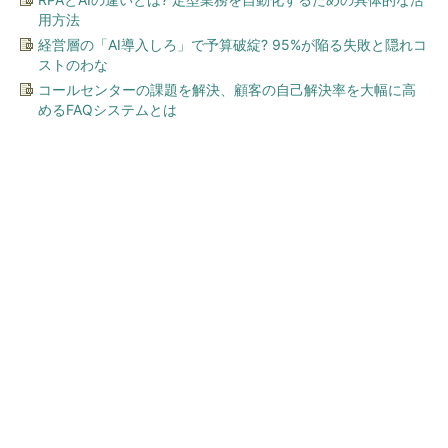
用方法
経営層の「AI導入しろ」で予算破綻? 95%が陥る失敗と隠れコ
ストのわな
コールセンターの課題を解決、顧客の自己解決率を大幅に高
めるFAQシステムとは
今、あなたにオススメ
ワークマン「次世代ファン付
きウエア」が登場 2900円商
品で狙う「日常使い」の新...
「え、こんなセールやってたの？」80％OFF以
上が続々登場！Amazonの本気が...