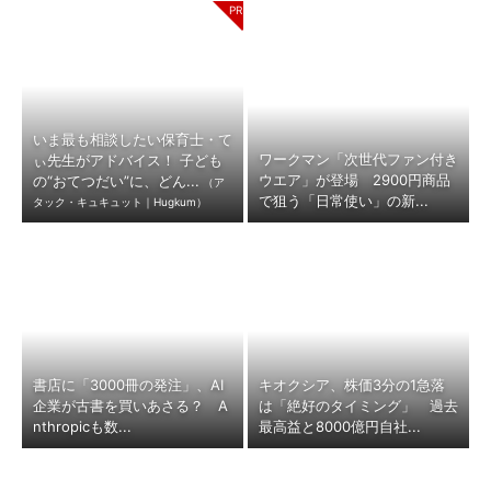
いま最も相談したい保育士・て
ワークマン「次世代ファン付き
ぃ先生がアドバイス！ 子ども
ウエア」が登場 2900円商品
の“おてつだい”に、どん...
（ア
で狙う「日常使い」の新...
タック・キュキュット｜Hugkum）
書店に「3000冊の発注」、AI
キオクシア、株価3分の1急落
企業が古書を買いあさる？ A
は「絶好のタイミング」 過去
nthropicも数...
最高益と8000億円自社...