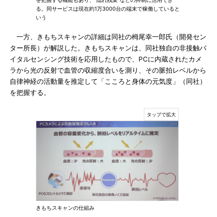
を把握する機能もあり、“隠れ残業”などの抑制に活用でき
る。同サービスは現在約1万3000台の端末で稼働していると
いう
一方、きもちスキャンの詳細は同社の栂尾幸一郎氏（開発セン
ター所長）が解説した。きもちスキャンは、同社独自の非接触バ
イタルセンシング技術を応用したもので、PCに内蔵されたカメ
ラから光の反射で血管の収縮度合いを測り、その脈拍レベルから
自律神経の活動量を推定して「こころと身体の元気度」（同社）
を把握する。
きもちスキャンの仕組み