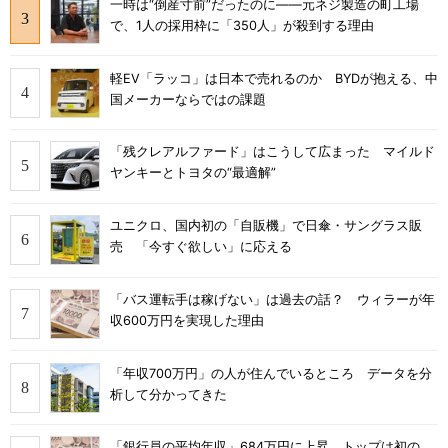
一時は“倒産寸前”だったのに――元ネジ製造の町工場
で、1人の採用枠に「350人」が殺到する理由
軽EV「ラッコ」は日本で売れるのか BYDが抱える、中
国メーカーならではの課題
「残クレアルファード」はこうして広まった マイルド
ヤンキーとトヨタの“最適解”
ユニクロ、国内初の「自販機」で日傘・サングラス販
売 「今すぐ欲しい」に応える
「バス運転手は稼げない」は過去の話？ ウィラーが年
収600万円を実現した理由
「年収700万円」の人が住んでいるところ データを分
析して分かってきた
「銀行員の平均年収」684万円に上昇 トップは初の