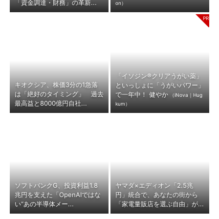
「資金調達・財務」の革新...
on）
「イソジン®クリアうがい薬」
キオクシア、株価3分の1急落
といっしょに「うがいパワー」
は「絶好のタイミング」 過去
で一年中！ 健やか
（iNova｜Hug
最高益と8000億円自社...
kum）
ソフトバンクG、投資利益1.8
ヤマダ×エディオン「2.5兆
兆円を支えた「OpenAIではな
円」統合で、あなたの街から
い“あの半導体メー...
「家電量販店を選ぶ自由」が...