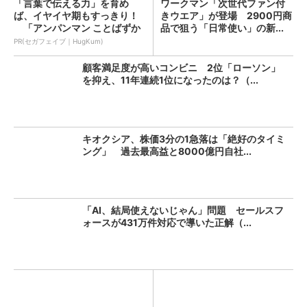
「言葉で伝える力」を育め
ワークマン「次世代ファン付
ば、イヤイヤ期もすっきり！
きウエア」が登場 2900円商
「アンパンマン ことばずか
品で狙う「日常使い」の新...
ん...
PR(セガフェイブ｜HugKum)
顧客満足度が高いコンビニ 2位「ローソン」
を抑え、11年連続1位になったのは？（...
キオクシア、株価3分の1急落は「絶好のタイミ
ング」 過去最高益と8000億円自社...
「AI、結局使えないじゃん」問題 セールスフ
ォースが431万件対応で導いた正解（...