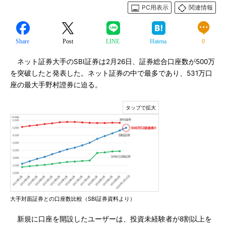
PC用表示
関連情報
Share
Post
LINE
Hatena
0
ネット証券大手のSBI証券は2月26日、証券総合口座数が500万
を突破したと発表した。ネット証券の中で最多であり、531万口
座の最大手野村證券に迫る。
大手対面証券との口座数比較（SBI証券資料より）
新規に口座を開設したユーザーは、投資未経験者が8割以上を