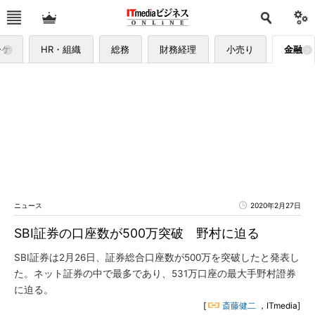
ーケ
HR・組織
総務
財務経理
小売り
金融
ニュース
2020年2月27日
SBI証券の口座数が500万突破 野村に迫る
SBI証券は2月26日、証券総合口座数が500万を突破したと発表し
た。ネット証券の中で最多であり、531万口座の最大手野村證券
に迫る。
[
斎藤健二
，ITmedia]