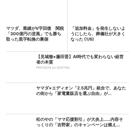
マツダ、業績がV字回復 関税
「追加料金」を発生しないよ
「300億円の逆風」でも勝ち
うにしたら、葬儀社が大きく
取った黒字転換の裏側
なった (1/6)
【見城徹×藤田晋】AI時代でも変わらない経営
者の本質
PR(FINCHI on GOETHE)
ヤマダ×エディオン「2.5兆円」統合で、あなた
の街から「家電量販店を選ぶ自由」が...
松のやの「ママ応援割引」が大炎上……内容そ
っくりの「吉野家」のキャンペーンは燃え...