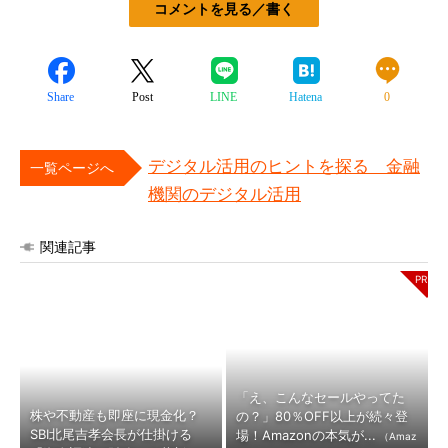
コメントを見る／書く
Share
Post
LINE
Hatena
0
デジタル活用のヒントを探る 金融
一覧ページへ
機関のデジタル活用
関連記事
「え、こんなセールやってた
株や不動産も即座に現金化？
の？」80％OFF以上が続々登
SBI北尾吉孝会長が仕掛ける
場！Amazonの本気が...
（Amaz