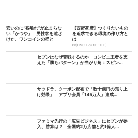
安いのに“客離れ”が止まらな
【西野亮廣】つくりたいもの
い「かつや」 男性客を遠ざ
を追求できる環境の作り方と
けた、ワンコインの壁と
は
は？...
PR(FINCHI on GOETHE)
セブンはなぜ苦戦するのか コンビニ王者を支
えた「勝ちパターン」が曲がり角：スピン...
サツドラ、クーポン配布で「数十億円の売り上
げ効果」 アプリ会員「145万人」達成...
ファミマ先行の「広告ビジネス」にセブンが参
入、勝算は？ 全国約2万店舗と約1億人...