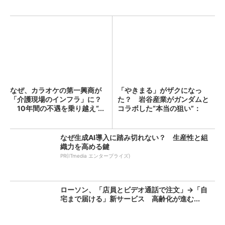
なぜ、カラオケの第一興商が
「やきまる」がザクになっ
「介護現場のインフラ」に？
た？ 岩谷産業がガンダムと
10年間の不遇を乗り越え“...
コラボした“本当の狙い”：
「次...
なぜ生成AI導入に踏み切れない？ 生産性と組
織力を高める鍵
PR(ITmedia エンタープライズ)
ローソン、「店員とビデオ通話で注文」→「自
宅まで届ける」新サービス 高齢化が進む...