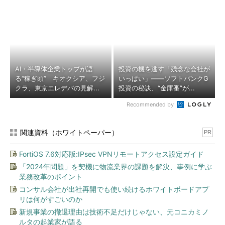
AI・半導体企業トップが語
投資の機を逃す「残念な会社が
る“稼ぎ頭” キオクシア、フジ
いっぱい」――ソフトバンクG
クラ、東京エレデバの見解...
投資の秘訣、“金庫番”が...
Recommended by
関連資料（ホワイトペーパー）
PR
FortiOS 7.6対応版:IPsec VPNリモートアクセス設定ガイド
「2024年問題」を契機に物流業界の課題を解決、事例に学ぶ
業務改革のポイント
コンサル会社が出社再開でも使い続けるホワイトボードアプ
リは何がすごいのか
新規事業の撤退理由は技術不足だけじゃない、元コニカミノ
ルタの起業家が語る