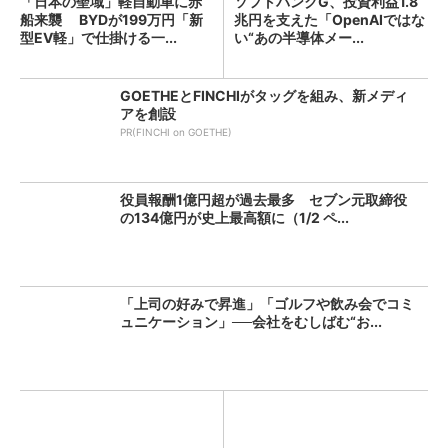
「日本の聖域」軽自動車に赤
ソフトバンクG、投資利益1.8
船来襲 BYDが199万円「新
兆円を支えた「OpenAIではな
型EV軽」で仕掛ける一...
い“あの半導体メー...
GOETHEとFINCHIがタッグを組み、新メディ
アを創設
PR(FINCHI on GOETHE)
役員報酬1億円超が過去最多 セブン元取締役
の134億円が史上最高額に（1/2 ペ...
「上司の好みで昇進」「ゴルフや飲み会でコミ
ュニケーション」──会社をむしばむ“お...