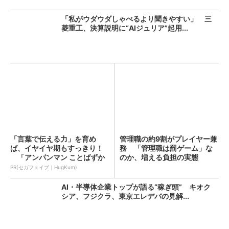
「私がウダウダしゃべるより聞きやすい」 三
菱重工、決算説明に“AIジュリア”起用...
「言葉で伝える力」を育め
管理職の約9割がプレイヤー兼
ば、イヤイヤ期もすっきり！
務 「管理職は罰ゲーム」な
「アンパンマン ことばずか
のか、増える負担の実態
ん...
PR(セガフェイブ｜HugKum)
AI・半導体企業トップが語る“稼ぎ頭” キオク
シア、フジクラ、東京エレデバの見解...