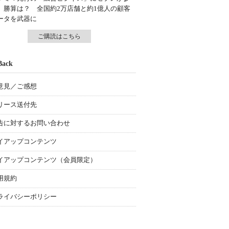
、勝算は？ 全国約2万店舗と約1億人の顧客
ータを武器に
ご購読はこちら
Back
意見／ご感想
リース送付先
告に対するお問い合わせ
イアップコンテンツ
イアップコンテンツ（会員限定）
用規約
ライバシーポリシー