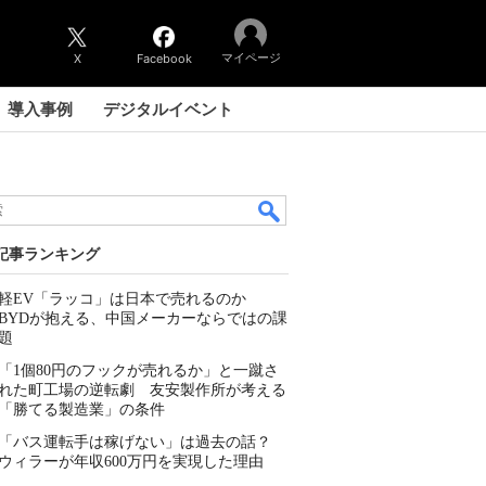
マイページ
X
Facebook
導入事例
デジタルイベント
記事ランキング
軽EV「ラッコ」は日本で売れるのか
BYDが抱える、中国メーカーならではの課
題
「1個80円のフックが売れるか」と一蹴さ
れた町工場の逆転劇 友安製作所が考える
「勝てる製造業」の条件
「バス運転手は稼げない」は過去の話？
ウィラーが年収600万円を実現した理由