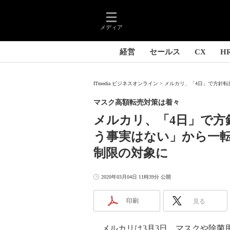
メディア
経営
セールス
CX
H
ITmedia ビジネスオンライン
メルカリ、「4日」で方針転
マスク高額転売対策は着々
メルカリ、「4日」で方
う事実はない」から一
制限の対象に
2020年03月04日 11時39分 公開
印刷
見る
メルカリは3月3日、マスクや除菌