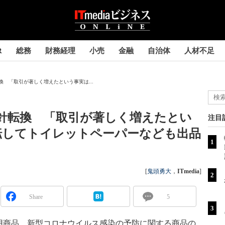
R
総務
財務経理
小売
金融
自治体
人材不足
換 「取引が著しく増えたという事実は...
針転換 「取引が著しく増えたとい
注目
転してトイレットペーパーなども出品
[
鬼頭勇大
，
ITmedia
]
Share
5
用商品、新型コロナウイルス感染の予防に関する商品の