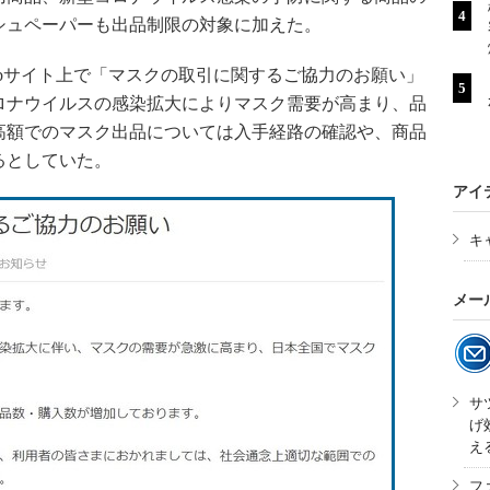
シュペーパーも出品制限の対象に加えた。
bサイト上で「マスクの取引に関するご協力のお願い」
ロナウイルスの感染拡大によりマスク需要が高まり、品
高額でのマスク出品については入手経路の確認や、商品
るとしていた。
アイ
キ
メー
サ
げ
え
フ