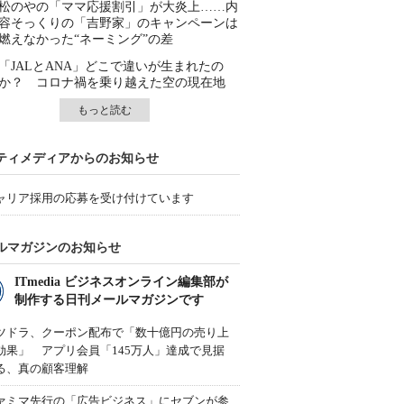
松のやの「ママ応援割引」が大炎上……内
容そっくりの「吉野家」のキャンペーンは
燃えなかった“ネーミング”の差
「JALとANA」どこで違いが生まれたの
か？ コロナ禍を乗り越えた空の現在地
もっと読む
ティメディアからのお知らせ
ャリア採用の応募を受け付けています
ルマガジンのお知らせ
ITmedia ビジネスオンライン編集部が
制作する日刊メールマガジンです
ツドラ、クーポン配布で「数十億円の売り上
効果」 アプリ会員「145万人」達成で見据
る、真の顧客理解
ァミマ先行の「広告ビジネス」にセブンが参