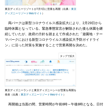
東京ディズニーリゾートが7月1日に営業を再開（出典：
東京
ディズニーリゾートWebサイト
）
両パークは新型コロナウイルス感染拡大により、2月29日から
臨時休園となっている。緊急事態宣言が解除された後も休園を継
続していたが、政府の方針を踏まえて作成された「遊園地・テー
マパークにおける新型コロナウイルス感染拡大予防ガイドライ
ン」に沿った対策を実施することで営業再開を決めた。
東京ディズニーランドと東京ディズニーシーが営業を再開を
発表（出典：
東京ディズニーリゾートWebサイト
）
再開後は当面の間、営業時間が午前8時～午後8時となる。日付