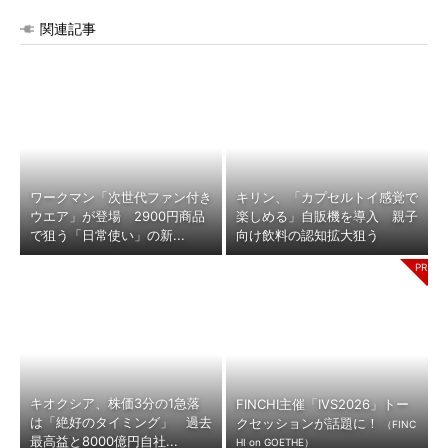
関連記事
ワークマン「次世代ファン付き
キリン、「カプセルトイ感覚で
ウエア」が登場 2900円商品
楽しめる」自販機を導入 親子
で狙う「日常使い」の新...
向け飲料の認知拡大狙う
キオクシア、株価3分の1急落
FINCHI主催「IVS2026」トー
は「絶好のタイミング」 過去
クセッションが話題に！
（FINC
最高益と8000億円自社...
HI on GOETHE）