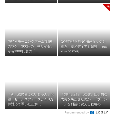
“第4次モーニングブーム”到来
GOETHEとFINCHIがタッグを
のワケ 300円の「朝サイゼ」
組み、新メディアを創設
（FINC
から1000円超の「...
HI on GOETHE）
「AI、結局使えないじゃん」問
「無印良品」はなぜ、圧倒的な
題 セールスフォースが431万
成長を果たせたのか 「ブラン
件対応で導いた正解（...
ド」を利益に変える戦略の...
Recommended by