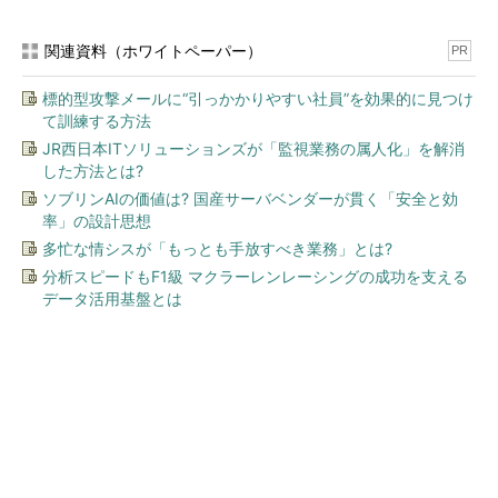
関連資料（ホワイトペーパー）
PR
標的型攻撃メールに“引っかかりやすい社員”を効果的に見つけ
て訓練する方法
JR西日本ITソリューションズが「監視業務の属人化」を解消
した方法とは?
ソブリンAIの価値は? 国産サーバベンダーが貫く「安全と効
率」の設計思想
多忙な情シスが「もっとも手放すべき業務」とは?
分析スピードもF1級 マクラーレンレーシングの成功を支える
データ活用基盤とは
今、あなたにオススメ