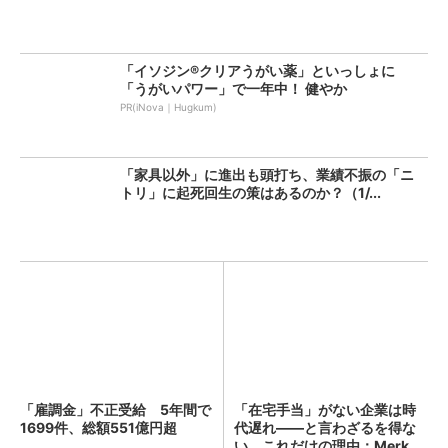
「イソジン®クリアうがい薬」といっしょに
「うがいパワー」で一年中！ 健やか
PR(iNova｜Hugkum)
「家具以外」に進出も頭打ち、業績不振の「ニ
トリ」に起死回生の策はあるのか？（1/...
「雇調金」不正受給 5年間で
「在宅手当」がない企業は時
1699件、総額551億円超
代遅れ――と言わざるを得な
い、これだけの理由：Merk...