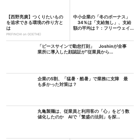
【西野亮廣】つくりたいもの
中小企業の「冬のボーナス」
を追求できる環境の作り方と
34％は「支給無し」、支給
は
額の平均は？：フリーウェイ...
PR(FINCHI on GOETHE)
「ピースサインで勤怠打刻」 Joshinが全事
業所に導入した顔認証が“従業員から...
企業の5割、「猛暑・酷暑」で業務に支障 最
も多かった対策は？
丸亀製麺は、従業員と利用客の「心」をどう数
値化したのか AIで「繁盛の法則」を探...