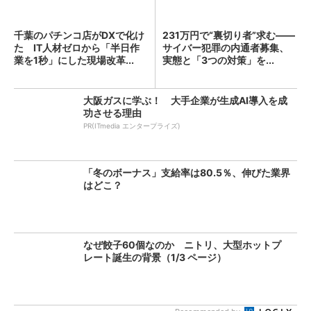
千葉のパチンコ店がDXで化け
231万円で“裏切り者”求む――
た IT人材ゼロから「半日作
サイバー犯罪の内通者募集、
業を1秒」にした現場改革...
実態と「3つの対策」を...
大阪ガスに学ぶ！ 大手企業が生成AI導入を成
功させる理由
PR(ITmedia エンタープライズ)
「冬のボーナス」支給率は80.5％、伸びた業界
はどこ？
なぜ餃子60個なのか ニトリ、大型ホットプ
レート誕生の背景（1/3 ページ）