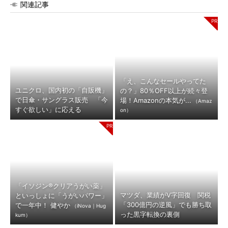
関連記事
「え、こんなセールやってた
ユニクロ、国内初の「自販機」
の？」80％OFF以上が続々登
で日傘・サングラス販売 「今
場！Amazonの本気が...
（Amaz
すぐ欲しい」に応える
on）
「イソジン®クリアうがい薬」
マツダ、業績がV字回復 関税
といっしょに「うがいパワー」
「300億円の逆風」でも勝ち取
で一年中！ 健やか
（iNova｜Hug
った黒字転換の裏側
kum）