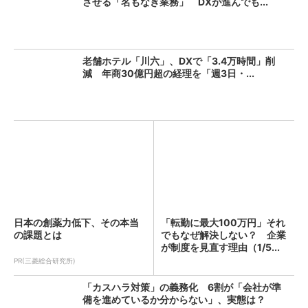
させる「名もなき業務」 DXが進んでも...
老舗ホテル「川六」、DXで「3.4万時間」削
減 年商30億円超の経理を「週3日・...
日本の創薬力低下、その本当
「転勤に最大100万円」それ
の課題とは
でもなぜ解決しない？ 企業
が制度を見直す理由（1/5...
PR(三菱総合研究所)
「カスハラ対策」の義務化 6割が「会社が準
備を進めているか分からない」、実態は？