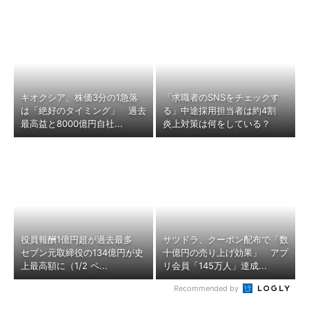
キオクシア、株価3分の1急落
「求職者のSNSをチェックす
は「絶好のタイミング」 過去
る」中途採用担当者は約4割
最高益と8000億円自社...
炎上対策は何をしている？
役員報酬1億円超が過去最多
サツドラ、クーポン配布で「数
セブン元取締役の134億円が史
十億円の売り上げ効果」 アプ
上最高額に（1/2 ペ...
リ会員「145万人」達成...
Recommended by