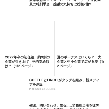
員に特別手当 感謝の気持ちは総額7億2...
2027年卒の初任給、約9割の
夏のボーナスはいくら？ 大
企業が引き上げ 平均支給額
企業と中小企業で広がる差（1/
は？（1/2 ページ）
2 ページ）
GOETHEとFINCHIがタッグを組み、新メディ
アを創設
PR(FINCHI on GOETHE)
確認、問い合わせ、督促……労務担当者を疲弊