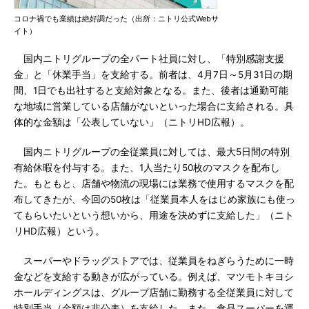
コロナ禍でも業績は絶好調だった（出所：ニトリ公式Webサ
イト）
国内ニトリグループの全パート社員に対し、「特別感謝支援
金」と「休業手当」を支給する。前者は、4月7日～5月31日の期
間、1日でも出社すると支給対象となる。また、後者は通勤可能
な地域に営業している店舗がないといった場合に支給される。具
体的な金額は「公表していない」（ニトリHD広報）。
国内ニトリグループの全従業員に対しては、最大5日間の特別
有給休暇を付与する。また、1人当たり50枚のマスクを配布し
た。もともと、店舗や物流の現場には業務で使用するマスクを配
布してきたが、今回の50枚は「従業員本人をはじめ家族にも使っ
てもらいたいという想いから、用途を決めずに支給した」（ニト
リHD広報）という。
スーパーやドラッグストアでは、従業員をねぎらうために一時
金などを支給する動きが広がっている。例えば、マツモトキヨシ
ホールディングスは、グループ店舗に勤務する全従業員に対して
特別手当（金額は非公表）を支給した。また、食品スーパーを運