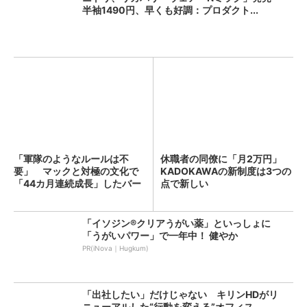
半袖1490円、早くも好調：プロダクト...
「軍隊のようなルールは不
休職者の同僚に「月2万円」
要」 マックと対極の文化で
KADOKAWAの新制度は3つの
「44カ月連続成長」したバー
点で新しい
ガ...
「イソジン®クリアうがい薬」といっしょに
「うがいパワー」で一年中！ 健やか
PR(iNova｜Hugkum)
「出社したい」だけじゃない キリンHDがリ
ニューアルした“行動を変える”オフィス...