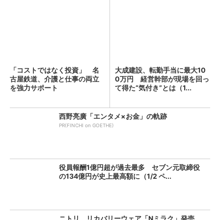
「コストではなく投資」 名
大成建設、転勤手当に最大10
古屋鉄道、介護と仕事の両立
0万円 経営幹部が現場を回っ
を強力サポート
て得た“気付き”とは（1...
西野亮廣「エンタメ×お金」の軌跡
PR(FINCHI on GOETHE)
役員報酬1億円超が過去最多 セブン元取締役
の134億円が史上最高額に（1/2 ペ...
ニトリ、リカバリーウェア「Nミラク」発売