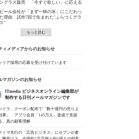
ングラス販売 「今すぐ欲しい」に応える
ビール会社が「まず一杯の水」にこだわっ
た理由 試作7回で生まれた"ふらつくグラ
ス"
もっと読む
ティメディアからのお知らせ
ャリア採用の応募を受け付けています
ルマガジンのお知らせ
ITmedia ビジネスオンライン編集部が
制作する日刊メールマガジンです
ツドラ、クーポン配布で「数十億円の売り上
効果」 アプリ会員「145万人」達成で見据
る、真の顧客理解
ァミマ先行の「広告ビジネス」にセブンが参
、勝算は？ 全国約2万店舗と約1億人の顧客