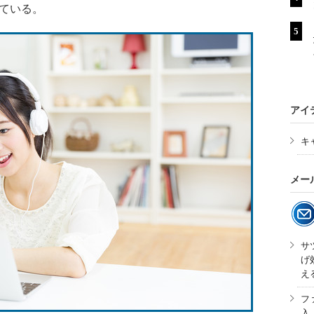
ている。
アイ
キ
メー
サ
げ
え
フ
入