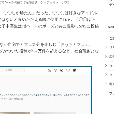
門でZoomが1位に（写真提供：ゲッティイメージズ）
デ
「◯◯しか勝たん」だった。◯◯には好きなアイドル
のはないと褒めたたえる際に使用される。「◯◯は正
、女子中高生は指ハートのポーズと共に撮影しSNSに投稿
Feed
ご
なか自宅でカフェ気分を楽しむ「おうちカフェ」。
リ
」のタグがついた投稿が457万件を超えるなど、社会現象とな
広
タ
タ
利
プ