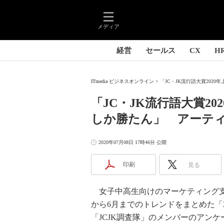
メディア
経営
セールス
CX
H
ITmedia ビジネスオンライン
「JC・JK流行語大賞2020
「JC・JK流行語大賞2
しか勝たん」 アーティ
2020年07月08日 17時46分 公開
印刷
見る
女子中高生向けのマーケティング支援
から6月までのトレンドをまとめた「
「JCJK調査隊」のメンバーのアン