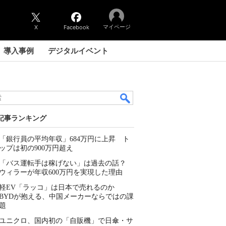
マイページ
X
Facebook
導入事例
デジタルイベント
記事ランキング
「銀行員の平均年収」684万円に上昇 ト
ップは初の900万円超え
「バス運転手は稼げない」は過去の話？
ウィラーが年収600万円を実現した理由
軽EV「ラッコ」は日本で売れるのか
BYDが抱える、中国メーカーならではの課
題
ユニクロ、国内初の「自販機」で日傘・サ