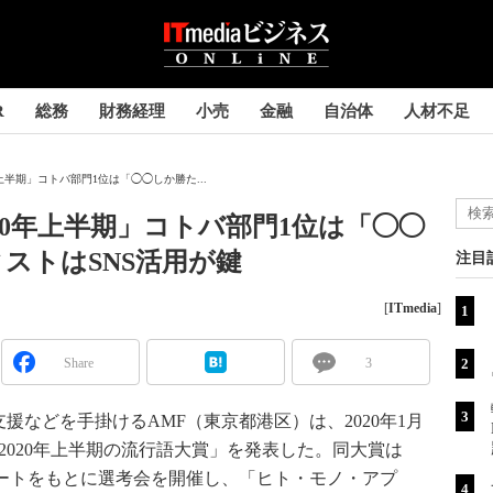
R
総務
財務経理
小売
金融
自治体
人材不足
年上半期」コトバ部門1位は「◯◯しか勝た...
020年上半期」コトバ部門1位は「◯◯
ストはSNS活用が鍵
注目
[
ITmedia
]
Share
3
などを手掛けるAMF（東京都港区）は、2020年1月
2020年上半期の流行語大賞」を発表した。同大賞は
ケートをもとに選考会を開催し、「ヒト・モノ・アプ