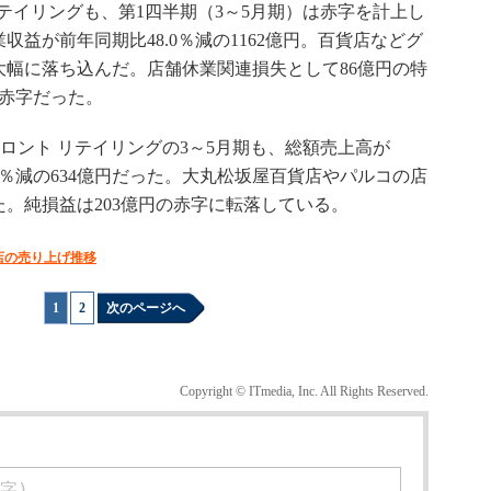
リテイリングも、第1四半期（3～5月期）は赤字を計上し
益が前年同期比48.0％減の1162億円。百貨店などグ
幅に落ち込んだ。店舗休業関連損失として86億円の特
の赤字だった。
ロント リテイリングの3～5月期も、総額売上高が
43.6％減の634億円だった。大丸松坂屋百貨店やパルコの店
。純損益は203億円の赤字に転落している。
店の売り上げ推移
1
|
2
次のページへ
Copyright © ITmedia, Inc. All Rights Reserved.