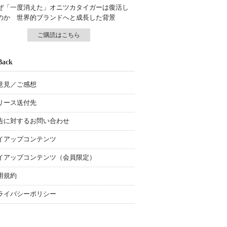
ぜ「一度消えた」オニツカタイガーは復活し
のか 世界的ブランドへと成長した背景
ご購読はこちら
Back
意見／ご感想
リース送付先
告に対するお問い合わせ
イアップコンテンツ
イアップコンテンツ（会員限定）
用規約
ライバシーポリシー