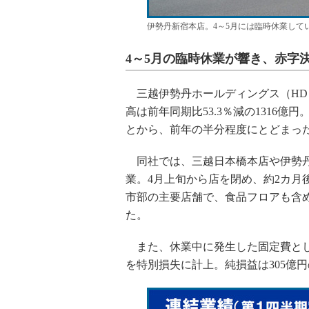
伊勢丹新宿本店。4～5月には臨時休業して
4～5月の臨時休業が響き、赤字
三越伊勢丹ホールディングス（HD）は
高は前年同期比53.3％減の1316
とから、前年の半分程度にとどまっ
同社では、三越日本橋本店や伊勢丹
業。4月上旬から店を閉め、約2カ月
市部の主要店舗で、食品フロアも含
た。
また、休業中に発生した固定費として
を特別損失に計上。純損益は305億