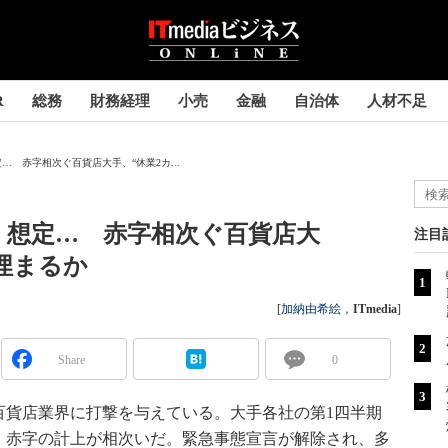
R
総務
財務経理
小売
金融
自治体
人材不足
 赤字相次ぐ百貨店大手、“休業2カ...
」想定… 赤字相次ぐ百貨店大
注目
埋まるか
[
加納由希絵
，
ITmedia
]
Share
0
貨店業界に打撃を与えている。大手各社の第1四半期
、赤字の計上が相次いだ。緊急事態宣言が解除され、多