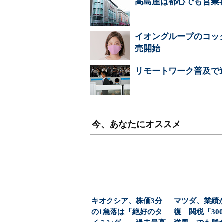
高島屋は都心でも営業
イオングループのコッ
売開始
リモートワーク普及で
今、あなたにオススメ
キオクシア、株価3分
マツダ、業績
の1急落は「絶好のタ
復 関税「30