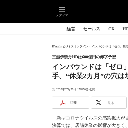
メディア
経営
セールス
CX
H
ITmedia ビジネスオンライン
インバウンドは「ゼロ」想定…
三越伊勢丹HDは600億円の赤字予想
インバウンドは「ゼロ
手、“休業2カ月”の穴は
2020年07月29日 17時50分 公開
印刷
見る
新型コロナウイルスの感染拡大が百
決算では、店舗休業の影響が大きく