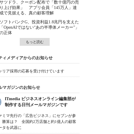
サツドラ、クーポン配布で「数十億円の売
り上げ効果」 アプリ会員「145万人」達
成で見据える、真の顧客理解
ソフトバンクG、投資利益1.8兆円を支えた
「OpenAIではない“あの半導体メーカー”」
の正体
もっと読む
ティメディアからのお知らせ
ャリア採用の応募を受け付けています
ルマガジンのお知らせ
ITmedia ビジネスオンライン編集部が
制作する日刊メールマガジンです
ァミマ先行の「広告ビジネス」にセブンが参
、勝算は？ 全国約2万店舗と約1億人の顧客
ータを武器に