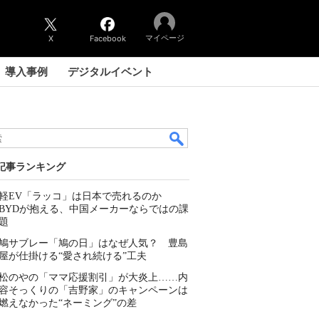
マイページ
X
Facebook
導入事例
デジタルイベント
記事ランキング
軽EV「ラッコ」は日本で売れるのか
BYDが抱える、中国メーカーならではの課
題
鳩サブレー「鳩の日」はなぜ人気？ 豊島
屋が仕掛ける“愛され続ける”工夫
松のやの「ママ応援割引」が大炎上……内
容そっくりの「吉野家」のキャンペーンは
燃えなかった“ネーミング”の差