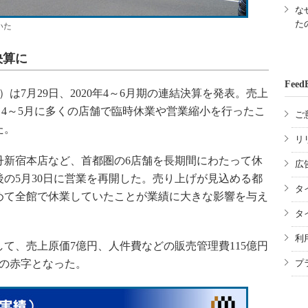
な
た
いた
決算に
Feed
7月29日、2020年4～6月期の連結決算を発表。売上
億円。4～5月に多くの店舗で臨時休業や営業縮小を行ったこ
ご
た。
リ
新宿本店など、首都圏の6店舗を長期間にわたって休
広
後の5月30日に営業を再開した。売り上げが見込める都
タ
めて全館で休業していたことが業績に大きな影響を与え
タ
利
、売上原価7億円、人件費などの販売管理費115億円
円の赤字となった。
プ