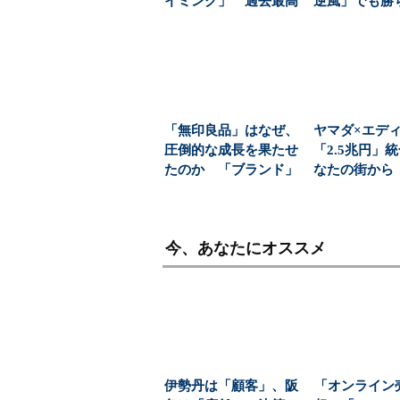
イミング」 過去最高
逆風」でも勝
益と8000億円自社...
黒字転換の裏
「無印良品」はなぜ、
ヤマダ×エデ
圧倒的な成長を果たせ
「2.5兆円」
たのか 「ブランド」
なたの街から
を利益に変える戦略
販店を選ぶ自由
の...
今、あなたにオススメ
伊勢丹は「顧客」、阪
「オンライン