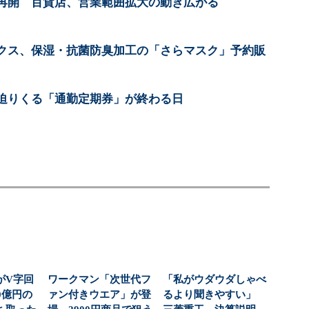
再開 百貨店、営業範囲拡大の動き広がる
クス、保湿・抗菌防臭加工の「さらマスク」予約販
迫りくる「通勤定期券」が終わる日
がV字回
ワークマン「次世代フ
「私がウダウダしゃべ
0億円の
ァン付きウエア」が登
るより聞きやすい」