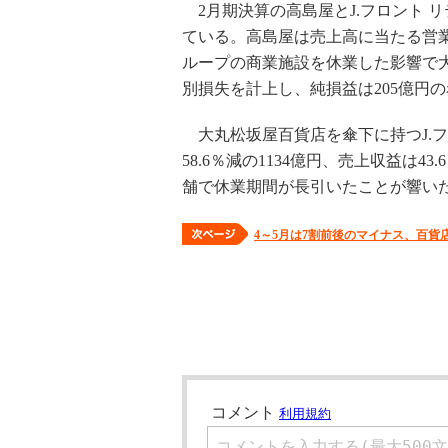
2月期決算の高島屋とJ.フロント 
ている。高島屋は売上高に当たる営業収
ループの商業施設を休業した影響で大
別損失を計上し、純損益は205億円
大丸松坂屋百貨店を傘下に持つJ.フ
58.6％減の1134億円、売上収益は
舗で休業期間が長引いたことが響いた
4～5月は7割前後のマイナス、百貨