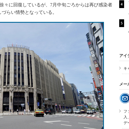
徐々に回復しているが、7月中旬ごろからは再び感染者
しづらい情勢となっている。
アイ
キ
メー
フ
入
デ