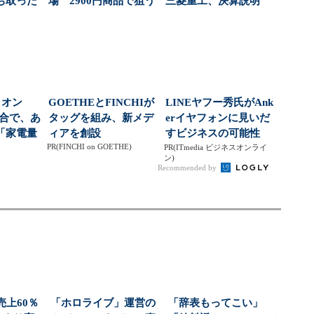
ち取った
場 2900円商品で狙う
三菱重工、決算説明
側
「日常使い」の新...
に“AIジュリア”起用...
ィオン
GOETHEとFINCHIが
LINEヤフー秀氏がAnk
統合で、あ
タッグを組み、新メデ
erイヤフォンに見いだ
「家電量
ィアを創設
すビジネスの可能性
PR(FINCHI on GOETHE)
」が...
PR(ITmedia ビジネスオンライ
ン)
Recommended by
売上60％
「ホロライブ」運営の
「辞表もってこい」