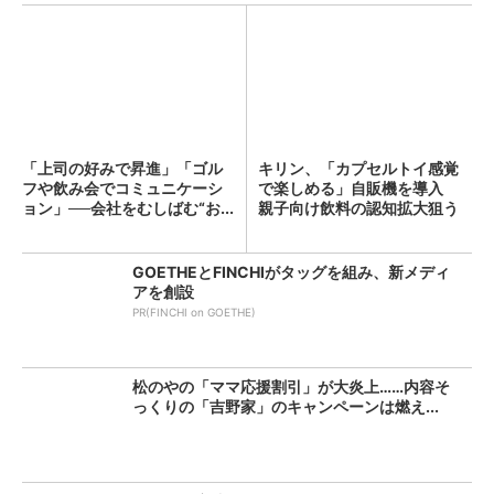
「上司の好みで昇進」「ゴル
キリン、「カプセルトイ感覚
フや飲み会でコミュニケーシ
で楽しめる」自販機を導入
ョン」──会社をむしばむ“お...
親子向け飲料の認知拡大狙う
GOETHEとFINCHIがタッグを組み、新メディ
アを創設
PR(FINCHI on GOETHE)
松のやの「ママ応援割引」が大炎上……内容そ
っくりの「吉野家」のキャンペーンは燃え...