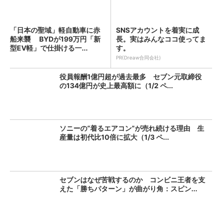
「日本の聖域」軽自動車に赤
SNSアカウントを着実に成
船来襲 BYDが199万円「新
長。実はみんなココ使ってま
型EV軽」で仕掛ける一...
す。
PR(Dreaw合同会社)
役員報酬1億円超が過去最多 セブン元取締役
の134億円が史上最高額に（1/2 ペ...
ソニーの“着るエアコン”が売れ続ける理由 生
産量は初代比10倍に拡大（1/3 ペ...
セブンはなぜ苦戦するのか コンビニ王者を支
えた「勝ちパターン」が曲がり角：スピン...