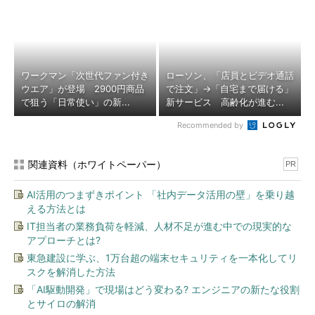
ワークマン「次世代ファン付き
ローソン、「店員とビデオ通話
ウエア」が登場 2900円商品
で注文」→「自宅まで届ける」
で狙う「日常使い」の新...
新サービス 高齢化が進む...
Recommended by
関連資料（ホワイトペーパー）
PR
AI活用のつまずきポイント 「社内データ活用の壁」を乗り越
える方法とは
IT担当者の業務負荷を軽減、人材不足が進む中での現実的な
アプローチとは?
東急建設に学ぶ、1万台超の端末セキュリティを一本化してリ
スクを解消した方法
「AI駆動開発」で現場はどう変わる? エンジニアの新たな役割
とサイロの解消