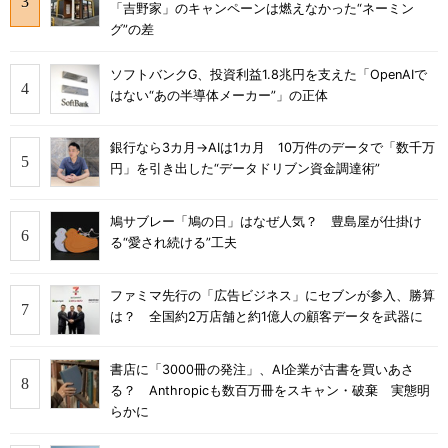
「吉野家」のキャンペーンは燃えなかった“ネーミン
グ”の差
ソフトバンクG、投資利益1.8兆円を支えた「OpenAIで
はない“あの半導体メーカー”」の正体
銀行なら3カ月→AIは1カ月 10万件のデータで「数千万
円」を引き出した“データドリブン資金調達術”
鳩サブレー「鳩の日」はなぜ人気？ 豊島屋が仕掛け
る“愛され続ける”工夫
ファミマ先行の「広告ビジネス」にセブンが参入、勝算
は？ 全国約2万店舗と約1億人の顧客データを武器に
書店に「3000冊の発注」、AI企業が古書を買いあさ
る？ Anthropicも数百万冊をスキャン・破棄 実態明
らかに