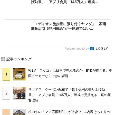
げ効果」 アプリ会員「145万人」達成...
「エディオン徒歩圏に張り付くヤマダ」 家電
量販店“2.5兆円統合”が一筋縄ではい...
Recommended by
記事ランキング
軽EV「ラッコ」は日本で売れるのか BYDが抱える、中
国メーカーならではの課題
サツドラ、クーポン配布で「数十億円の売り上げ効
果」 アプリ会員「145万人」達成で見据える、真の顧
客理解
松のやの「ママ応援割引」が大炎上……内容そっくりの