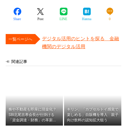
Share
Post
LINE
Hatena
0
デジタル活用のヒントを探る 金融
一覧ページへ
機関のデジタル活用
関連記事
株や不動産も即座に現金化？
キリン、「カプセルトイ感覚で
SBI北尾吉孝会長が仕掛ける
楽しめる」自販機を導入 親子
「資金調達・財務」の革新...
向け飲料の認知拡大狙う