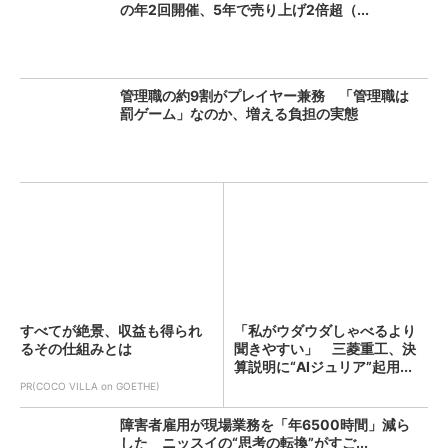
の年2回開催、5年で売り上げ2倍超（...
管理職の約9割がプレイヤー兼務 「管理職は
罰ゲーム」なのか、増える負担の実態
すべてが絶景、収益も得られ
「私がウダウダしゃべるより
るその仕組みとは
聞きやすい」 三菱重工、決
算説明に“AIジュリア”起用...
PR(COCO VILLA on GOETHE)
障害者雇用が現場業務を「年6500時間」減ら
した ニッスイの“思考の転換”がすご...