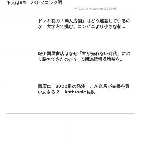
る人は5％ パナソニック調
査...
PR(COCO VILLA on GOETHE)
ドンキ初の「無人店舗」はどう運営しているの
か 大学内で挑む、コンビニより小さな新...
紀伊國屋書店はなぜ「本が売れない時代」に独
り勝ちできたのか？ 5期連続増収増益を...
書店に「3000冊の発注」、AI企業が古書を買
いあさる？ Anthropicも数...