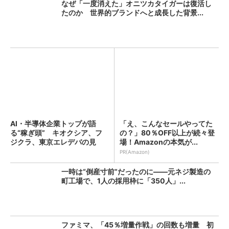
なぜ「一度消えた」オニツカタイガーは復活し
たのか 世界的ブランドへと成長した背景...
AI・半導体企業トップが語
「え、こんなセールやってた
る“稼ぎ頭” キオクシア、フ
の？」80％OFF以上が続々登
ジクラ、東京エレデバの見
場！Amazonの本気が...
解...
PR(Amazon)
一時は“倒産寸前”だったのに――元ネジ製造の
町工場で、1人の採用枠に「350人」...
ファミマ、「45％増量作戦」の回数も増量 初