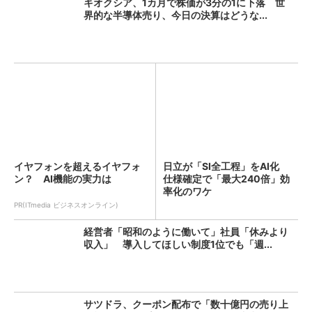
キオクシア、1カ月で株価が3分の1に下落 世
界的な半導体売り、今日の決算はどうな...
イヤフォンを超えるイヤフォ
日立が「SI全工程」をAI化
ン？ AI機能の実力は
仕様確定で「最大240倍」効
率化のワケ
PR(ITmedia ビジネスオンライン)
経営者「昭和のように働いて」社員「休みより
収入」 導入してほしい制度1位でも「週...
サツドラ、クーポン配布で「数十億円の売り上