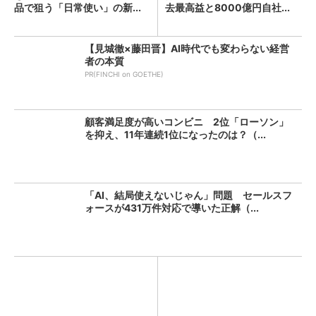
品で狙う「日常使い」の新...
去最高益と8000億円自社...
【見城徹×藤田晋】AI時代でも変わらない経営
者の本質
PR(FINCHI on GOETHE)
顧客満足度が高いコンビニ 2位「ローソン」
を抑え、11年連続1位になったのは？（...
「AI、結局使えないじゃん」問題 セールスフ
ォースが431万件対応で導いた正解（...