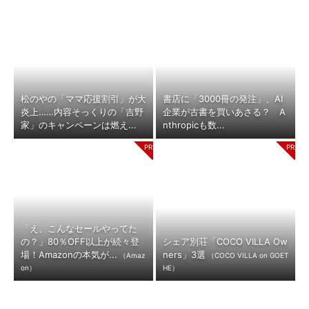
松のやの「ママ応援割引」が大
書店に「3000冊の発注」、AI
炎上……内容そっくりの「吉野
企業が古書を買いあさる？ A
家」のキャンペーンは燃え...
nthropicも数...
「え、こんなセールやってた
の？」80％OFF以上が続々登
シェア別荘「COCO VILLA Ow
場！Amazonの本気が...
ners」3選
（Amaz
（COCO VILLA on GOET
on）
HE）