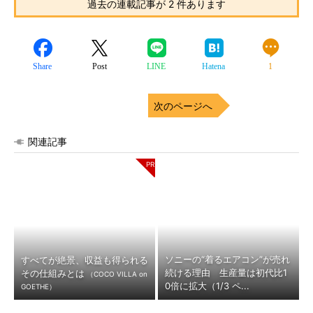
過去の連載記事が 2 件あります
Share
Post
LINE
Hatena
1
次のページへ
関連記事
ソニーの“着るエアコン”が売れ
すべてが絶景、収益も得られる
続ける理由 生産量は初代比1
その仕組みとは
（COCO VILLA on
0倍に拡大（1/3 ペ...
GOETHE）