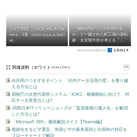
「1個80円のフックが売れる
シェア別荘「COCO VILLA Ow
か」と一蹴された町工場の逆転
ners」3選
（COCO VILLA on GOET
劇 友安製作所が考える「...
HE）
Recommended by
関連資料（ホワイトペーパー）
PR
AI活用のつまずきポイント 「社内データ活用の壁」を乗り越
える方法とは
国税庁の次世代基幹システム「KSK2」稼働開始に向けて、対
応すべき変更点とは?
JR西日本ITソリューションズが「監視業務の属人化」を解消
した方法とは?
「Microsoft 365」徹底解説ガイド【Teams編】
複雑化するビザ選定、米国ビザの基本原則と出張時の対応を
フローチャートで解説