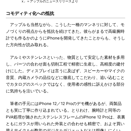
x」＝アップルのニュースリリースより
コモディティ化への抵抗
アップルも当然ながら、こうした一種のマンネリに対して、モ
ノづくりの視点からを抵抗を続けてきた。彼らがまるで高級腕時
計でも作るかのようにiPhoneを開発してきたことからも、そうし
た方向性が読み取れる。
アルミやステンレスといった、物質として安定した素材を多用
し、パーツの合わせ面も切削工程で精密に生産し、高精度の建付
けにした。ディスプレイは言うに及ばず、スピーカーやマイクの
音質、内蔵カメラの品位などに徹底してこだわり、追い込むこと
でカタログのスペックではなく、使用者の感性に訴えかける部分
に気持ちを注いでいる。
筆者の手元にはiPhone 12／12 Proのデモ機があるが、両製品
とも実に丁寧に作り込まれている。とりわけ、腕時計と同等の
PVA処理が施されたステンレスフレームのiPhone 12 Proは、表裏
ともにガラスが用いられた外装との合わせも精密で、およそ買い
替えサイクルが数年のデジタルガジェットだとは想像しにくい。