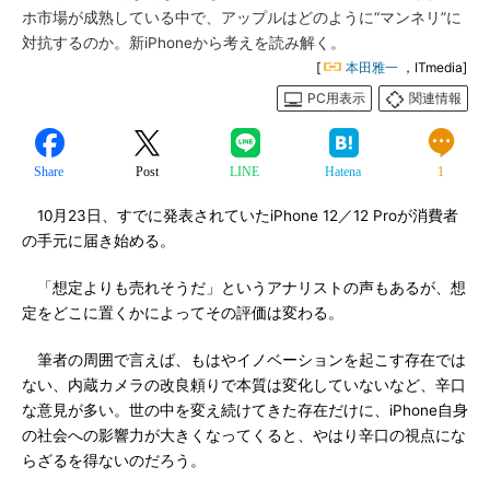
ホ市場が成熟している中で、アップルはどのように“マンネリ”に
対抗するのか。新iPhoneから考えを読み解く。
[
本田雅一
，ITmedia]
PC用表示
関連情報
Share
Post
LINE
Hatena
1
10月23日、すでに発表されていたiPhone 12／12 Proが消費者
の手元に届き始める。
「想定よりも売れそうだ」というアナリストの声もあるが、想
定をどこに置くかによってその評価は変わる。
筆者の周囲で言えば、もはやイノベーションを起こす存在では
ない、内蔵カメラの改良頼りで本質は変化していないなど、辛口
な意見が多い。世の中を変え続けてきた存在だけに、iPhone自身
の社会への影響力が大きくなってくると、やはり辛口の視点にな
らざるを得ないのだろう。