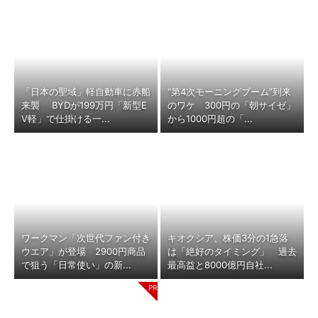
「日本の聖域」軽自動車に赤船
“第4次モーニングブーム”到来
来襲 BYDが199万円「新型E
のワケ 300円の「朝サイゼ」
V軽」で仕掛ける一...
から1000円超の「...
ワークマン「次世代ファン付き
キオクシア、株価3分の1急落
ウエア」が登場 2900円商品
は「絶好のタイミング」 過去
で狙う「日常使い」の新...
最高益と8000億円自社...