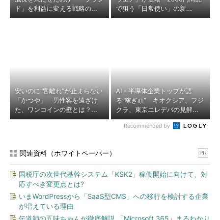
ド」を利益に変える戦略の...
で狙う「日常使い」の新...
安いのに“客離れ”が止まらない
AI・半導体企業トップが語
「かつや」 男性客を遠ざけ
る“稼ぎ頭” キオクシア、フジ
た、ワンコインの壁とは？...
クラ、東京エレデバの見解...
Recommended by
関連資料（ホワイトペーパー）
PR
国税庁の次世代基幹システム「KSK2」稼働開始に向けて、対
応すべき変更点とは?
いまWordPressから「SaaS型CMS」への移行を検討する企業
が増えている理由
伝道師の五味ちゃんが徹底解説 「Microsoft 365」まるわかり