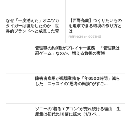
なぜ「一度消えた」オニツカ
【西野亮廣】つくりたいもの
タイガーは復活したのか 世
を追求できる環境の作り方と
界的ブランドへと成長した背
は
景...
PR(FINCHI on GOETHE)
管理職の約9割がプレイヤー兼務 「管理職は
罰ゲーム」なのか、増える負担の実態
障害者雇用が現場業務を「年6500時間」減ら
した ニッスイの“思考の転換”がすご...
ソニーの“着るエアコン”が売れ続ける理由 生
産量は初代比10倍に拡大（1/3 ペ...