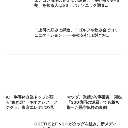
エアコン市場の見えない課題、「室外機が8～9
割」を知る人は5％ パナソニック調査...
「上司の好みで昇進」「ゴルフや飲み会でコミ
ュニケーション」──会社をむしばむ“お...
AI・半導体企業トップが語
マツダ、業績がV字回復 関税
る“稼ぎ頭” キオクシア、フ
「300億円の逆風」でも勝ち
ジクラ、東京エレデバの見
取った黒字転換の裏側
解...
GOETHEとFINCHIがタッグを組み、新メディ