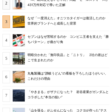
431万件対応で導いた正解
なぜ「一度消えた」オニツカタイガーは復活したのか
世界的ブランドへと成長した背景
セブンはなぜ苦戦するのか コンビニ王者を支えた「勝
ちパターン」が曲がり角
明暗分かれた「無印良品」と「ニトリ」 2社の差はど
こで生まれたのか
丸亀製麺は“讃岐うどん”の看板を下ろしたほうがいい、
これだけの理由
「やきまる」がザクになった？ 岩谷産業がガンダムと
コラボした“本当の狙い”
「山を張る」がふせんになった コクヨが作った“テス