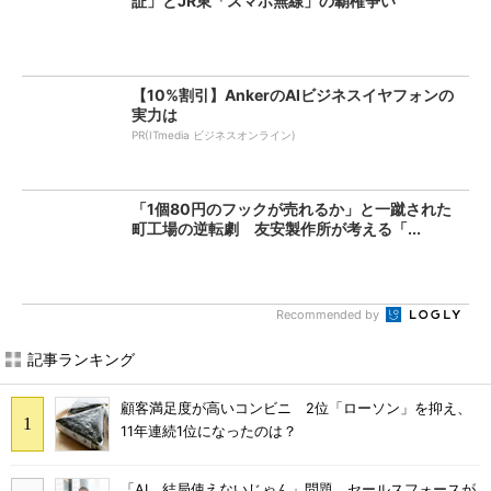
証」とJR東「スマホ無線」の覇権争い
【10%割引】AnkerのAIビジネスイヤフォンの
実力は
PR(ITmedia ビジネスオンライン)
「1個80円のフックが売れるか」と一蹴された
町工場の逆転劇 友安製作所が考える「...
Recommended by
記事ランキング
顧客満足度が高いコンビニ 2位「ローソン」を抑え、
11年連続1位になったのは？
「AI、結局使えないじゃん」問題 セールスフォースが