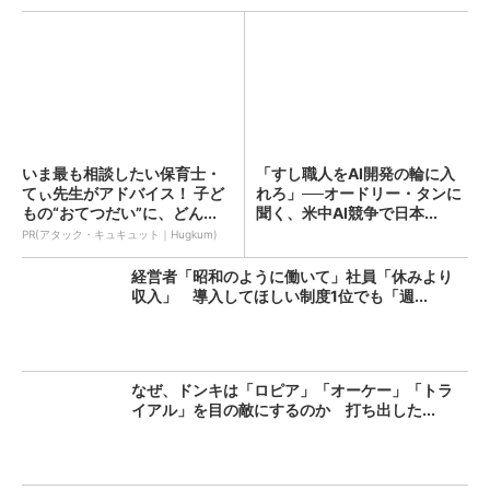
いま最も相談したい保育士・
「すし職人をAI開発の輪に入
てぃ先生がアドバイス！ 子ど
れろ」──オードリー・タンに
もの“おてつだい”に、どん...
聞く、米中AI競争で日本...
PR(アタック・キュキュット｜Hugkum)
経営者「昭和のように働いて」社員「休みより
収入」 導入してほしい制度1位でも「週...
なぜ、ドンキは「ロピア」「オーケー」「トラ
イアル」を目の敵にするのか 打ち出した...