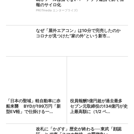
報のサイロ化
PR(ITmedia エンタープライズ)
なぜ「屋外エアコン」は10分で完売したのか
コロナが見つけた“家の外”という新市...
「日本の聖域」軽自動車に赤
役員報酬1億円超が過去最多
船来襲 BYDが199万円「新
セブン元取締役の134億円が史
型EV軽」で仕掛ける一...
上最高額に（1/2 ペ...
改札に「かざす」歴史が終わる──東武「顔認