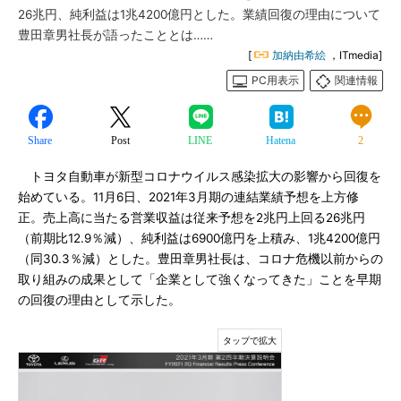
26兆円、純利益は1兆4200億円とした。業績回復の理由について
豊田章男社長が語ったこととは……
[
加納由希絵
，ITmedia]
PC用表示
関連情報
Share
Post
LINE
Hatena
2
トヨタ自動車が新型コロナウイルス感染拡大の影響から回復を
始めている。11月6日、2021年3月期の連結業績予想を上方修
正。売上高に当たる営業収益は従来予想を2兆円上回る26兆円
（前期比12.9％減）、純利益は6900億円を上積み、1兆4200億円
（同30.3％減）とした。豊田章男社長は、コロナ危機以前からの
取り組みの成果として「企業として強くなってきた」ことを早期
の回復の理由として示した。