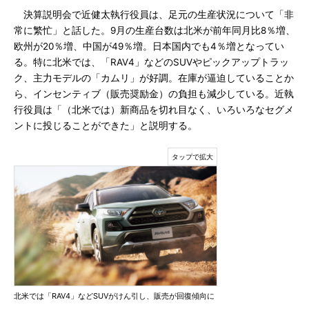
決算説明会で近健太執行役員は、足元の生産状況について「非
常に繁忙」と話した。9月の生産台数は北米が前年同月比8％増、
欧州が20％増、中国が49％増。日本国内でも4％増となってい
る。特に北米では、「RAV4」などのSUVやピックアップトラッ
ク、主力モデルの「カムリ」が好調。在庫が逼迫していることか
ら、インセンティブ（販売奨励金）の負担も減少している。近執
行役員は「（北米では）新商品を切れ目なく、いろいろなセグメ
ントに投じることができた」と説明する。
北米では「RAV4」などSUVがけん引し、販売が回復傾向に