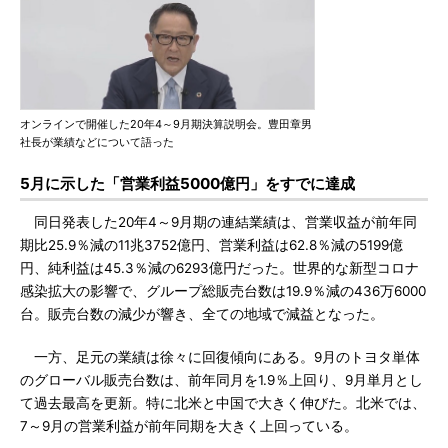
オンラインで開催した20年4～9月期決算説明会。豊田章男
社長が業績などについて語った
5月に示した「営業利益5000億円」をすでに達成
同日発表した20年4～9月期の連結業績は、営業収益が前年同
期比25.9％減の11兆3752億円、営業利益は62.8％減の5199億
円、純利益は45.3％減の6293億円だった。世界的な新型コロナ
感染拡大の影響で、グループ総販売台数は19.9％減の436万6000
台。販売台数の減少が響き、全ての地域で減益となった。
一方、足元の業績は徐々に回復傾向にある。9月のトヨタ単体
のグローバル販売台数は、前年同月を1.9％上回り、9月単月とし
て過去最高を更新。特に北米と中国で大きく伸びた。北米では、
7～9月の営業利益が前年同期を大きく上回っている。