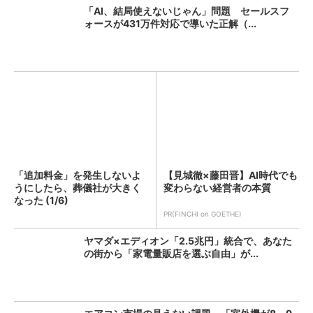
「AI、結局使えないじゃん」問題 セールスフ
ォースが431万件対応で導いた正解（...
「追加料金」を発生しないよ
【見城徹×藤田晋】AI時代でも
うにしたら、葬儀社が大きく
変わらない経営者の本質
なった (1/6)
PR(FINCHI on GOETHE)
ヤマダ×エディオン「2.5兆円」統合で、あなた
の街から「家電量販店を選ぶ自由」が...