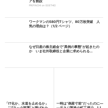
アを創設
PR(FINCHI on GOETHE)
ワークマンの580円Tシャツ、80万枚突破 人
気の理由は？（1/2 ページ）
なぜ日産の株主総会で“異例の事態”が起きたの
か いま社外取締役と企業に求められる...
「IT化か、水道を止めるか」
一時は“倒産寸前”だったのに―
“ブラック部署”と呼ばれた
―元ネジ製造の町工場で、1人