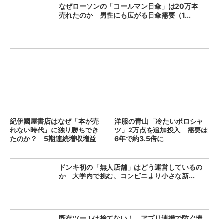
なぜローソンの「コールマン日傘」は20万本
売れたのか 男性にも広がる日傘需要（1...
紀伊國屋書店はなぜ「本が売
洋服の青山「冷たいポロシャ
れない時代」に独り勝ちでき
ツ」2万点を追加投入 需要は
たのか？ 5期連続増収増益
6年で約3.5倍に
を...
ドンキ初の「無人店舗」はどう運営しているの
か 大学内で挑む、コンビニより小さな新...
既存ツールは捨てない！ アプリ連携で防ぐ情