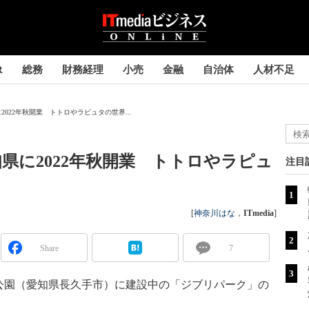
R
総務
財務経理
小売
金融
自治体
人材不足
022年秋開業 トトロやラピュタの世界...
県に2022年秋開業 トトロやラピュ
注目
[
神奈川はな
，
ITmedia
]
Share
7
公園（愛知県長久手市）に建設中の「ジブリパーク」の