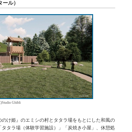
タール）
io Ghibli
のけ姫』のエミシの村とタタラ場をもとにした和風の
「タタラ場（体験学習施設）」「炭焼き小屋」、休憩処