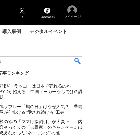
マイページ
X
Facebook
導入事例
デジタルイベント
記事ランキング
軽EV「ラッコ」は日本で売れるのか
BYDが抱える、中国メーカーならではの課
題
鳩サブレー「鳩の日」はなぜ人気？ 豊島
屋が仕掛ける“愛され続ける”工夫
松のやの「ママ応援割引」が大炎上……内
容そっくりの「吉野家」のキャンペーンは
燃えなかった“ネーミング”の差