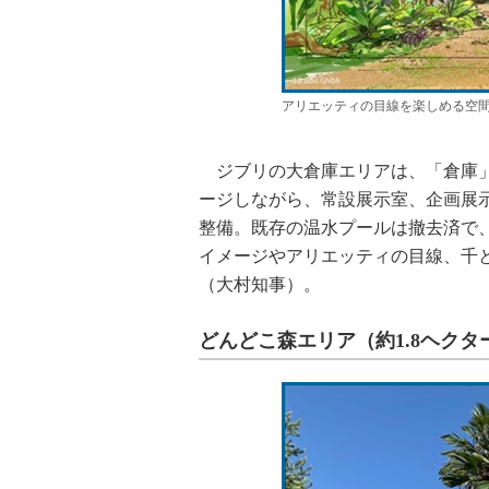
アリエッティの目線を楽しめる空間 (C)St
ジブリの大倉庫エリアは、「倉庫」
ージしながら、常設展示室、企画展
整備。既存の温水プールは撤去済で
イメージやアリエッティの目線、千
（大村知事）。
どんどこ森エリア（約1.8ヘクタ