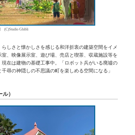
udio Ghibli
らしさと懐かしさを感じる和洋折衷の建築空間をイメ
示室、映像展示室、遊び場、売店と喫茶、収蔵施設等を
、現在は建物の基礎工事中。「ロボット兵がいる廃墟の
と千尋の神隠しの不思議の町を楽しめる空間になる」
ール）