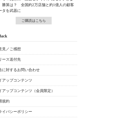
、勝算は？ 全国約2万店舗と約1億人の顧客
ータを武器に
ご購読はこちら
Back
意見／ご感想
リース送付先
告に対するお問い合わせ
イアップコンテンツ
イアップコンテンツ（会員限定）
用規約
ライバシーポリシー