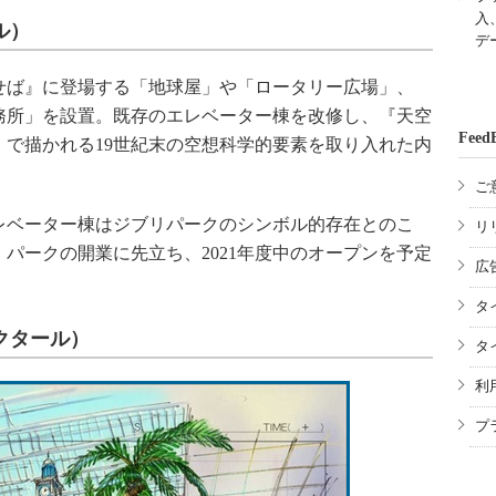
入
ル）
デ
ば』に登場する「地球屋」や「ロータリー広場」、
務所」を設置。既存のエレベーター棟を改修し、『天空
Feed
で描かれる19世紀末の空想科学的要素を取り入れた内
ご
レベーター棟はジブリパークのシンボル的存在とのこ
リ
パークの開業に先立ち、2021年度中のオープンを予定
広
タ
クタール）
タ
利
プ