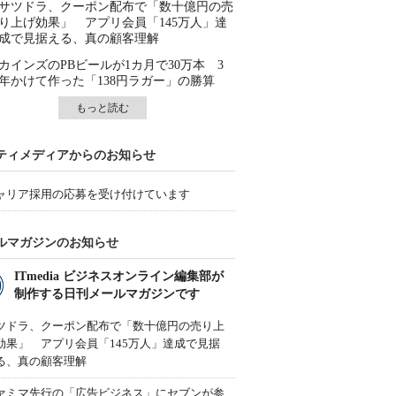
サツドラ、クーポン配布で「数十億円の売
り上げ効果」 アプリ会員「145万人」達
成で見据える、真の顧客理解
カインズのPBビールが1カ月で30万本 3
年かけて作った「138円ラガー」の勝算
もっと読む
ティメディアからのお知らせ
ャリア採用の応募を受け付けています
ルマガジンのお知らせ
ITmedia ビジネスオンライン編集部が
制作する日刊メールマガジンです
ツドラ、クーポン配布で「数十億円の売り上
効果」 アプリ会員「145万人」達成で見据
る、真の顧客理解
ァミマ先行の「広告ビジネス」にセブンが参