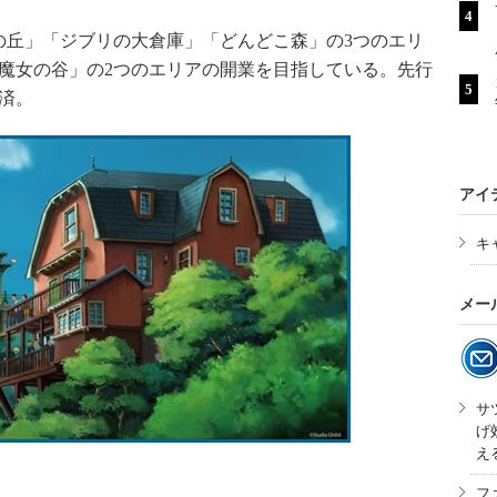
の丘」「ジブリの大倉庫」「どんどこ森」の3つのエリ
魔女の谷」の2つのエリアの開業を目指している。先行
手済。
アイ
キ
メー
サ
げ
え
フ