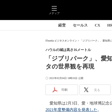
メディア
経営
セールス
CX
H
ITmedia ビジネスオンライン
「ジブリパーク」、愛知県に2
ハウルの城は高さ16メートル
「ジブリパーク」、愛知
タの世界観を再現
2021年02月04日 18時10分 公開
印刷
見る
愛知県は2月3日、愛・地球博記念
2021年度整備内容を発表した
。