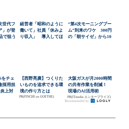
次世代フ
経営者「昭和のように
“第4次モーニングブー
ア」が登
働いて」社員「休みよ
ム”到来のワケ 300円
商品で狙う
り収入」 導入してほ
の「朝サイゼ」から10
...
しい制度1位でも「週...
00円超の「...
Sをチェ
【西野亮廣】つくりた
大阪ガスが月2000時間
途採用担
いものを追求できる環
の共有作業を削減！
 炎上対
境の作り方とは
現場のAI活用術
PR(FINCHI on GOETHE)
いる？
PR(ITmedia エンタープライズ)
Recommended by