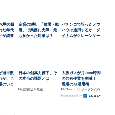
高水準の賃
企業の5割、「猛暑・酷
パチンコで培ったノウ
れた年代
暑」で業務に支障 最
ハウは通用するか ダ
ビが調査
も多かった対策は？
イナムがクレーンゲー
ム市場に参入（1/2...
が過半数
日本の創薬力低下、そ
大阪ガスが月2000時間
れが、じ
の本当の課題とは
の共有作業を削減！
場のいま
現場のAI活用術
）
PR(三菱総合研究所)
PR(ITmedia エンタープライズ)
Recommended by