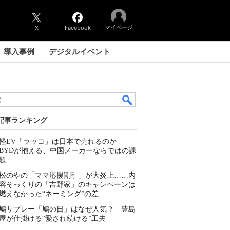
マイページ
X
Facebook
導入事例
デジタルイベント
記事ランキング
軽EV「ラッコ」は日本で売れるのか
BYDが抱える、中国メーカーならではの課
題
松のやの「ママ応援割引」が大炎上……内
容そっくりの「吉野家」のキャンペーンは
燃えなかった“ネーミング”の差
鳩サブレー「鳩の日」はなぜ人気？ 豊島
屋が仕掛ける“愛され続ける”工夫