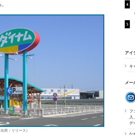
る。
アイ
キ
メー
フ
入
デ
（出所：リリース）
な