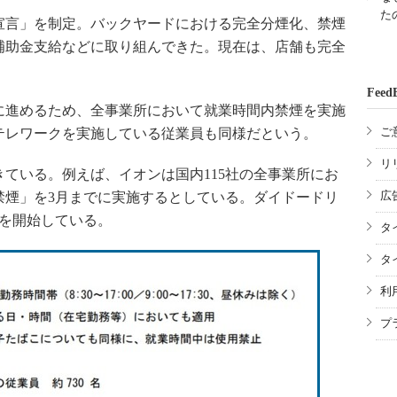
た
宣言」を制定。バックヤードにおける完全分煙化、禁煙
補助金支給などに取り組んできた。現在は、店舗も完全
Feed
進めるため、全事業所において就業時間内禁煙を実施
ご
テレワークを実施している従業員も同様だという。
リ
ている。例えば、イオンは国内115社の全事業所にお
広
禁煙」を3月までに実施するとしている。ダイドードリ
煙を開始している。
タ
タ
利
プ