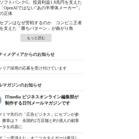
ソフトバンクG、投資利益1.8兆円を支えた
「OpenAIではない“あの半導体メーカー”」
の正体
セブンはなぜ苦戦するのか コンビニ王者
を支えた「勝ちパターン」が曲がり角
もっと読む
ティメディアからのお知らせ
ャリア採用の応募を受け付けています
ルマガジンのお知らせ
ITmedia ビジネスオンライン編集部が
制作する日刊メールマガジンです
ァミマ先行の「広告ビジネス」にセブンが参
、勝算は？ 全国約2万店舗と約1億人の顧客
ータを武器に
ぜ「一度消えた」オニツカタイガーは復活し