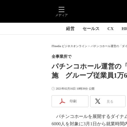
メディア
経営
セールス
CX
H
ITmedia ビジネスオンライン
パチンコホール運営の「ダイ
全事業所で
パチンコホール運営の
施 グループ従業員1万6
2021年02月16日 10時39分 公開
印刷
見る
パチンコホールを展開するダイナム（
6000人を対象に3月1日から就業