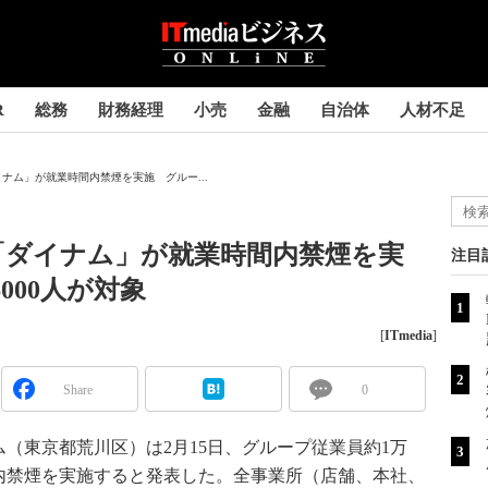
R
総務
財務経理
小売
金融
自治体
人材不足
ナム」が就業時間内禁煙を実施 グルー...
「ダイナム」が就業時間内禁煙を実
注目
000人が対象
[
ITmedia
]
Share
0
東京都荒川区）は2月15日、グループ従業員約1万
時間内禁煙を実施すると発表した。全事業所（店舗、本社、