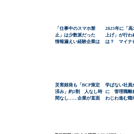
「仕事中のスマホ禁
2025年に「
止」は少数派だった
上げ」が行わ
情報漏えい経験企業は
は？ マイナ
2.2％（1/2 ペー...
災害頻発も「BCP策定
学ばない社員
済み」約2割 人なし時
に 管理職離
間なし……企業が直面
わじわ進む職
する「三重苦」：...
（1/2 ページ