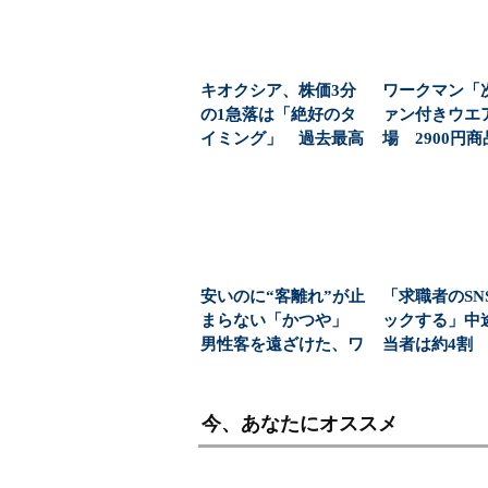
キオクシア、株価3分
ワークマン「
の1急落は「絶好のタ
ァン付きウエ
イミング」 過去最高
場 2900円
益と8000億円自社...
「日常使い」の新
安いのに“客離れ”が止
「求職者のSN
まらない「かつや」
ックする」中
男性客を遠ざけた、ワ
当者は約4割
ンコインの壁とは？...
策は何をして
今、あなたにオススメ