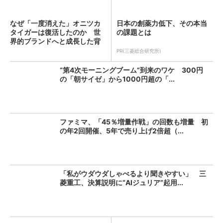
なぜ「一度消えた」オニツカ
日本の創薬力低下、その本当
タイガーは復活したのか 世
の課題とは
界的ブランドへと成長した背
景...
PR(三菱総合研究所)
“第4次モーニングブーム”到来のワケ 300円
の「朝サイゼ」から1000円超の「...
ファミマ、「45％増量作戦」の回数も増量 初
の年2回開催、5年で売り上げ2倍超（...
「私がウダウダしゃべるより聞きやすい」 三
菱重工、決算説明に“AIジュリア”起用...