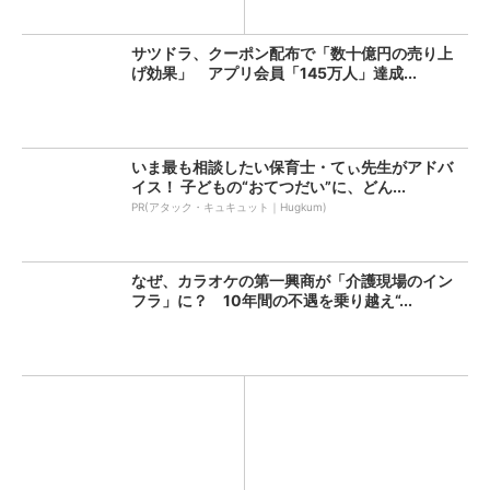
は？...
ン...
サツドラ、クーポン配布で「数十億円の売り上
げ効果」 アプリ会員「145万人」達成...
いま最も相談したい保育士・てぃ先生がアドバ
イス！ 子どもの“おてつだい”に、どん...
PR(アタック・キュキュット｜Hugkum)
なぜ、カラオケの第一興商が「介護現場のイン
フラ」に？ 10年間の不遇を乗り越え“...