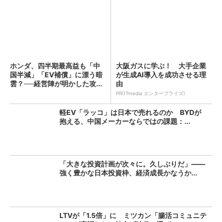
ホンダ、四半期最高益も「中
大阪ガスに学ぶ！ 大手企業
国半減」「EV補償」に漂う暗
が生成AI導入を成功させる理
雲？──経営陣が明かした攻...
由
PR(ITmedia エンタープライズ)
軽EV「ラッコ」は日本で売れるのか BYDが
抱える、中国メーカーならではの課題：...
「大きな投資計画が次々に。久しぶりだ」――
強く豊かな日本投資枠、経済成長かなうか...
LTVが「1.5倍」に ミツカン「腸活コミュニテ