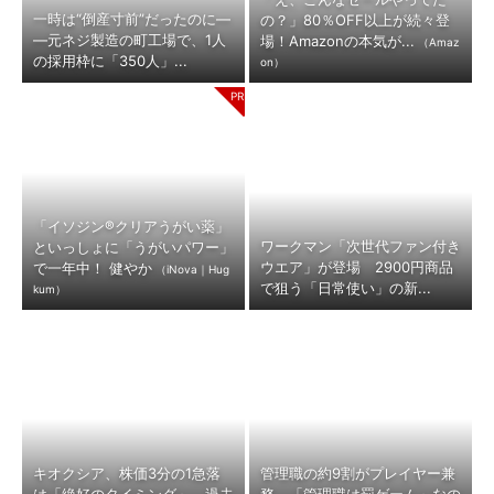
一時は“倒産寸前”だったのに―
の？」80％OFF以上が続々登
―元ネジ製造の町工場で、1人
場！Amazonの本気が...
（Amaz
の採用枠に「350人」...
on）
「イソジン®クリアうがい薬」
ワークマン「次世代ファン付き
といっしょに「うがいパワー」
ウエア」が登場 2900円商品
で一年中！ 健やか
（iNova｜Hug
で狙う「日常使い」の新...
kum）
キオクシア、株価3分の1急落
管理職の約9割がプレイヤー兼