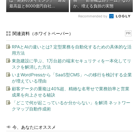
は「絶好のタイミング」 過去
務 「管理職は罰ゲーム」なの
最高益と8000億円自社...
か、増える負担の実態
Recommended by
関連資料（ホワイトペーパー）
PR
RPAとAIの違いとは? 定型業務を自動化するための具体的な活
用方法
東急建設に学ぶ、1万台超の端末セキュリティを一本化してリ
スクを解消した方法
いまWordPressから「SaaS型CMS」への移行を検討する企業
が増えている理由
顧客データの重複は40%超、精緻な名寄せで業務効率と営業
成果を向上させる秘訣
「どこで何が起こっているか分からない」を解消 ネットワー
クマップ自動作成術
今、あなたにオススメ