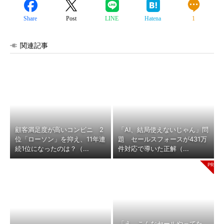
Share
Post
LINE
Hatena
1
関連記事
顧客満足度が高いコンビニ 2
「AI、結局使えないじゃん」問
位「ローソン」を抑え、11年連
題 セールスフォースが431万
続1位になったのは？（...
件対応で導いた正解（...
「え、こんなセールやってた