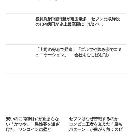
役員報酬1億円超が過去最多 セブン元取締役
の134億円が史上最高額に（1/2 ペ...
「上司の好みで昇進」「ゴルフや飲み会でコミ
ュニケーション」──会社をむしばむ“お...
安いのに“客離れ”が止まらな
セブンはなぜ苦戦するのか
い「かつや」 男性客を遠ざ
コンビニ王者を支えた「勝ち
けた、ワンコインの壁と
パターン」が曲がり角：スピ