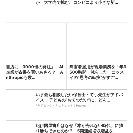
か 大学内で挑む、コンビニより小さな新...
書店に「3000冊の発注」、AI
障害者雇用が現場業務を「年6
企業が古書を買いあさる？ A
500時間」減らした ニッス
nthropicも数...
イの“思考の転換”がすご...
いま最も相談したい保育士・てぃ先生がアドバ
イス！ 子どもの“おてつだい”に、どん...
PR(アタック・キュキュット｜Hugkum)
紀伊國屋書店はなぜ「本が売れない時代」に独
り勝ちできたのか？ 5期連続増収増益を...