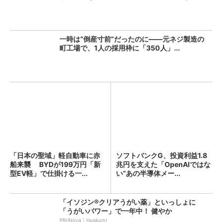
一時は“倒産寸前”だったのに――元ネジ製造の
町工場で、1人の採用枠に「350人」...
「日本の聖域」軽自動車に赤
ソフトバンクG、投資利益1.8
船来襲 BYDが199万円「新
兆円を支えた「OpenAIではな
型EV軽」で仕掛ける一...
い“あの半導体メー...
「イソジン®クリアうがい薬」といっしょに
「うがいパワー」で一年中！ 健やか
PR(iNova｜Hugkum)