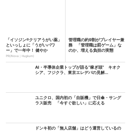
「イソジン®クリアうがい薬」
管理職の約9割がプレイヤー兼
といっしょに「うがいパワ
務 「管理職は罰ゲーム」な
ー」で一年中！ 健やか
のか、増える負担の実態
PR(iNova｜Hugkum)
AI・半導体企業トップが語る“稼ぎ頭” キオク
シア、フジクラ、東京エレデバの見解...
ユニクロ、国内初の「自販機」で日傘・サング
ラス販売 「今すぐ欲しい」に応える
ドンキ初の「無人店舗」はどう運営しているの