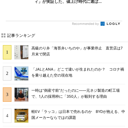
ィ」が実証した、値上げ時代に選ば...
Recommended by
記事ランキング
高級のり弁「海苔弁いちのや」が事業停止 直営店は7
月末で閉店
「JALとANA」どこで違いが生まれたのか？ コロナ禍
を乗り越えた空の現在地
一時は“倒産寸前”だったのに――元ネジ製造の町工場
で、1人の採用枠に「350人」が殺到する理由
軽EV「ラッコ」は日本で売れるのか BYDが抱える、中
国メーカーならではの課題