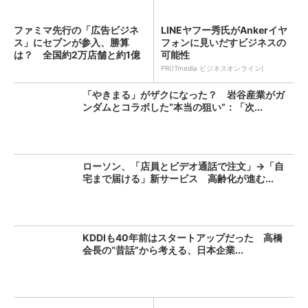
ファミマ先行の「広告ビジネ
LINEヤフー秀氏がAnkerイヤ
ス」にセブンが参入、勝算
フォンに見いだすビジネスの
は？ 全国約2万店舗と約1億
可能性
人...
PR(ITmedia ビジネスオンライン)
「やきまる」がザクになった？ 岩谷産業がガ
ンダムとコラボした“本当の狙い”：「次...
ローソン、「店員とビデオ通話で注文」→「自
宅まで届ける」新サービス 高齢化が進む...
KDDIも40年前はスタートアップだった 高橋
会長の“昔話”から考える、日本企業...