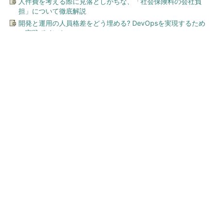
人件費を考える際に見落としがちな、「社会保険料の会社負
担」について徹底解説
開発と運用の人員格差をどう埋める? DevOpsを実現するため
の実践ポイント
今、あなたにオススメ
ワークマン「次世代ファン付
きウエア」が登場 2900円商
品で狙う「日常使い」の新...
顧客満足度が高いコンビニ 2位「ローソン」
を抑え、11年連続1位になったのは？（...