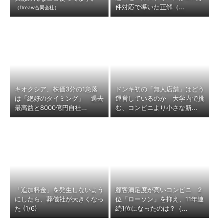
件対応で導いた正解（...
（Dreaw合同会社）
キオクシア、株価3分の1急落
ドンキ初の「無人店舗」はどう
は「絶好のタイミング」 過去
運営しているのか 大学内で挑
最高益と8000億円自社...
む、コンビニより小さな新...
「追加料金」を発生しないよう
顧客満足度が高いコンビニ 2
にしたら、葬儀社が大きくなっ
位「ローソン」を抑え、11年連
た (1/6)
続1位になったのは？（...