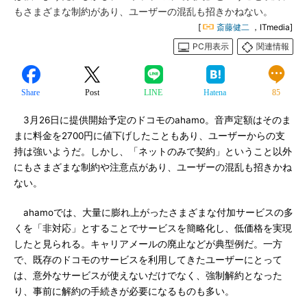
もさまざまな制約があり、ユーザーの混乱も招きかねない。
[
斎藤健二
，ITmedia]
PC用表示
関連情報
Share
Post
LINE
Hatena
85
3月26日に提供開始予定のドコモのahamo。音声定額はそのま
まに料金を2700円に値下げしたこともあり、ユーザーからの支
持は強いようだ。しかし、「ネットのみで契約」ということ以外
にもさまざまな制約や注意点があり、ユーザーの混乱も招きかね
ない。
ahamoでは、大量に膨れ上がったさまざまな付加サービスの多
くを「非対応」とすることでサービスを簡略化し、低価格を実現
したと見られる。キャリアメールの廃止などが典型例だ。一方
で、既存のドコモのサービスを利用してきたユーザーにとって
は、意外なサービスが使えないだけでなく、強制解約となった
り、事前に解約の手続きが必要になるものも多い。