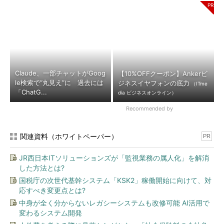
Claude、一部チャットがGoog
【10%OFFクーポン】Ankerビ
le検索で“丸見え”に 過去には
ジネスイヤフォンの底力
（ITme
「ChatG...
dia ビジネスオンライン）
Recommended by
関連資料（ホワイトペーパー）
PR
JR西日本ITソリューションズが「監視業務の属人化」を解消
した方法とは?
国税庁の次世代基幹システム「KSK2」稼働開始に向けて、対
応すべき変更点とは?
中身が全く分からないレガシーシステムも改修可能 AI活用で
変わるシステム開発