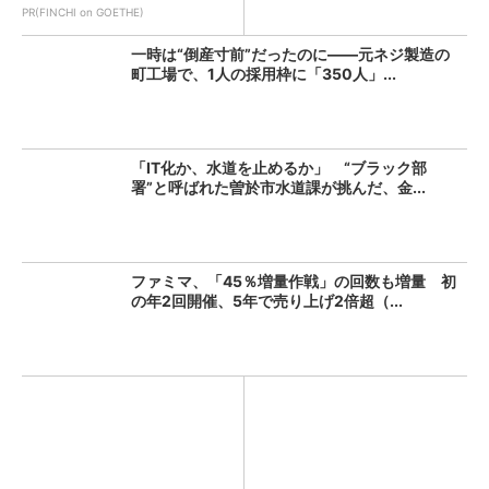
の...
PR(FINCHI on GOETHE)
一時は“倒産寸前”だったのに――元ネジ製造の
町工場で、1人の採用枠に「350人」...
「IT化か、水道を止めるか」 “ブラック部
署”と呼ばれた曽於市水道課が挑んだ、金...
ファミマ、「45％増量作戦」の回数も増量 初
の年2回開催、5年で売り上げ2倍超（...