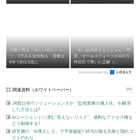
洋服の青山「冷たいポロシャ
「AI、結局使えないじゃん」問
ツ」2万点を追加投入 需要は
題 セールスフォースが431万
6年で約3.5倍に
件対応で導いた正解（...
Recommended by
関連資料（ホワイトペーパー）
PR
JR西日本ITソリューションズが「監視業務の属人化」を解消
した方法とは?
AIエージェントに潜む“見えないリスク”、過剰なアクセス権を
どう制御する?
経営層の「AI導入しろ」で予算破綻? 95%が陥る失敗と隠れコ
ストのわな