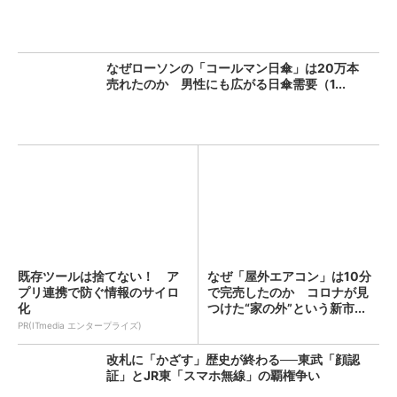
なぜローソンの「コールマン日傘」は20万本
売れたのか 男性にも広がる日傘需要（1...
既存ツールは捨てない！ ア
なぜ「屋外エアコン」は10分
プリ連携で防ぐ情報のサイロ
で完売したのか コロナが見
化
つけた“家の外”という新市...
PR(ITmedia エンタープライズ)
改札に「かざす」歴史が終わる──東武「顔認
証」とJR東「スマホ無線」の覇権争い