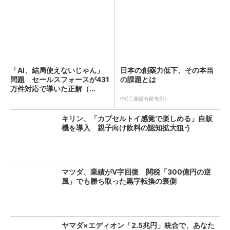
「AI、結局使えないじゃん」
日本の創薬力低下、その本当
問題 セールスフォースが431
の課題とは
万件対応で導いた正解（...
PR(三菱総合研究所)
キリン、「カプセルトイ感覚で楽しめる」自販
機を導入 親子向け飲料の認知拡大狙う
マツダ、業績がV字回復 関税「300億円の逆
風」でも勝ち取った黒字転換の裏側
ヤマダ×エディオン「2.5兆円」統合で、あなた