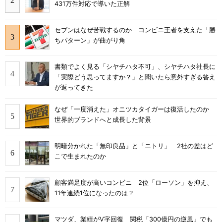
431万件対応で導いた正解
セブンはなぜ苦戦するのか コンビニ王者を支えた「勝
ちパターン」が曲がり角
書類でよく見る「シヤチハタ不可」、シヤチハタ社長に
「実際どう思ってますか？」と聞いたら意外すぎる答え
が返ってきた
なぜ「一度消えた」オニツカタイガーは復活したのか
世界的ブランドへと成長した背景
明暗分かれた「無印良品」と「ニトリ」 2社の差はど
こで生まれたのか
顧客満足度が高いコンビニ 2位「ローソン」を抑え、
11年連続1位になったのは？
マツダ、業績がV字回復 関税「300億円の逆風」でも