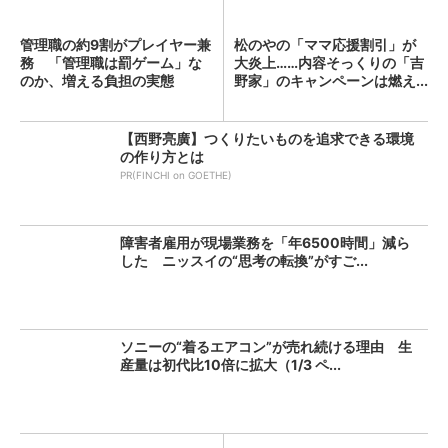
管理職の約9割がプレイヤー兼
松のやの「ママ応援割引」が
務 「管理職は罰ゲーム」な
大炎上……内容そっくりの「吉
のか、増える負担の実態
野家」のキャンペーンは燃え...
【西野亮廣】つくりたいものを追求できる環境
の作り方とは
PR(FINCHI on GOETHE)
障害者雇用が現場業務を「年6500時間」減ら
した ニッスイの“思考の転換”がすご...
ソニーの“着るエアコン”が売れ続ける理由 生
産量は初代比10倍に拡大（1/3 ペ...