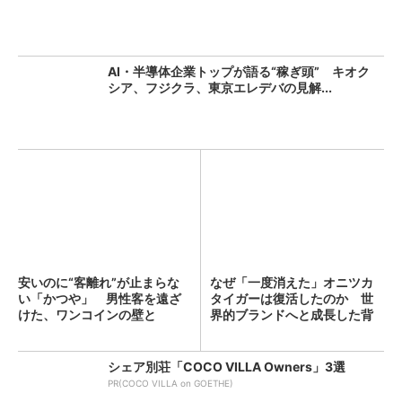
AI・半導体企業トップが語る“稼ぎ頭” キオク
シア、フジクラ、東京エレデバの見解...
安いのに“客離れ”が止まらな
なぜ「一度消えた」オニツカ
い「かつや」 男性客を遠ざ
タイガーは復活したのか 世
けた、ワンコインの壁と
界的ブランドへと成長した背
は？...
景...
シェア別荘「COCO VILLA Owners」3選
PR(COCO VILLA on GOETHE)