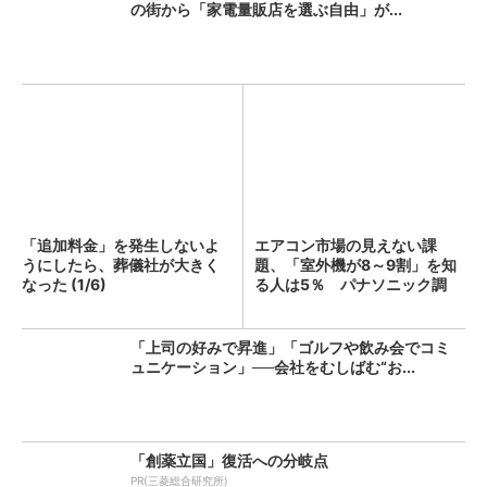
の街から「家電量販店を選ぶ自由」が...
「追加料金」を発生しないよ
エアコン市場の見えない課
うにしたら、葬儀社が大きく
題、「室外機が8～9割」を知
なった (1/6)
る人は5％ パナソニック調
査...
「上司の好みで昇進」「ゴルフや飲み会でコミ
ュニケーション」──会社をむしばむ“お...
「創薬立国」復活への分岐点
PR(三菱総合研究所)