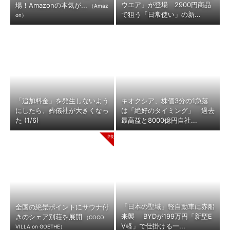
ウエア」が登場 2900円商品
場！Amazonの本気が...
（Amaz
で狙う「日常使い」の新...
on）
「追加料金」を発生しないよう
キオクシア、株価3分の1急落
にしたら、葬儀社が大きくなっ
は「絶好のタイミング」 過去
た (1/6)
最高益と8000億円自社...
「日本の聖域」軽自動車に赤船
全国の絶景ポイントにサウナ付
来襲 BYDが199万円「新型E
きのシェア別荘を展開
（COCO
V軽」で仕掛ける一...
VILLA on GOETHE）