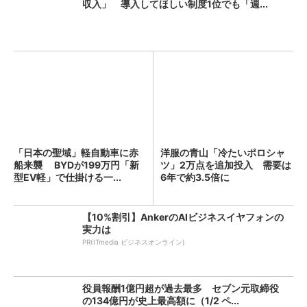
収入」 導入してほしい制度1位でも「週...
「日本の聖域」軽自動車に赤
洋服の青山「冷たいポロシャ
船来襲 BYDが199万円「新
ツ」2万点を追加投入 需要は
型EV軽」で仕掛ける一...
6年で約3.5倍に
【10%割引】AnkerのAIビジネスイヤフォンの
実力は
PR(ITmedia ビジネスオンライン)
役員報酬1億円超が過去最多 セブン元取締役
の134億円が史上最高額に（1/2 ペ...