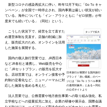
新型コロナの感染再拡大に伴い、昨年12月下旬に「Go To キャ
ンペーン」が全国で一時停止され、国内事業は厳しい状況が続い
ている。海外についても「イン・アウトともに『ゼロ状態』が年
度末でも続いている」（同社）という。
こうした状況下で、経営を立て直すた
め運営体制を見直す。店舗の削減に加
え、販売拡大のため、オンラインを活用
した施策を展開する。
国内の個人旅行営業では、JR西日本
などJR各社と連携し、Web販売を中心
に「JRセットプラン」の販売を拡大す
日本旅行が展開する国内旅行
る。店頭営業では、オンライン接客や予
ブランド「赤い風船」のペー
約制の定着化など、ニューノーマルに対
ジには「Go To トラベル事業
応した施策を進める考えだ。
の適用対象外」とある＝同社
の公式サイトより
法人営業では、公務需要や地方創生事業への取り組み強化、私
立学校などへの提案拡充に加え、企業の研修や展示会、国際会議
など向けには、ハイブリッド型大会やウェビナーといった需要へ