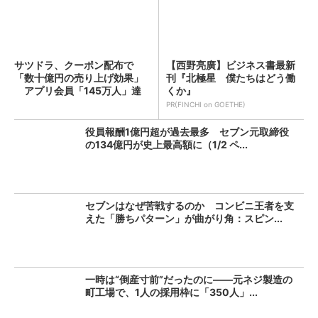
サツドラ、クーポン配布で
【西野亮廣】ビジネス書最新
「数十億円の売り上げ効果」
刊『北極星 僕たちはどう働
アプリ会員「145万人」達
くか』
成...
PR(FINCHI on GOETHE)
役員報酬1億円超が過去最多 セブン元取締役
の134億円が史上最高額に（1/2 ペ...
セブンはなぜ苦戦するのか コンビニ王者を支
えた「勝ちパターン」が曲がり角：スピン...
一時は“倒産寸前”だったのに――元ネジ製造の
町工場で、1人の採用枠に「350人」...