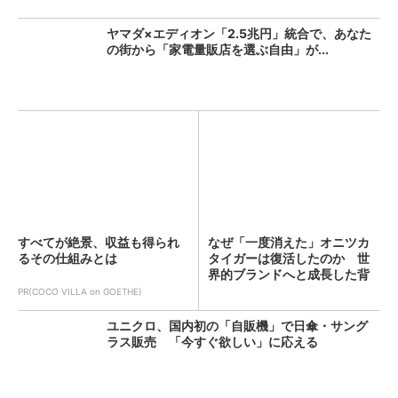
ヤマダ×エディオン「2.5兆円」統合で、あなた
の街から「家電量販店を選ぶ自由」が...
すべてが絶景、収益も得られ
なぜ「一度消えた」オニツカ
るその仕組みとは
タイガーは復活したのか 世
界的ブランドへと成長した背
景...
PR(COCO VILLA on GOETHE)
ユニクロ、国内初の「自販機」で日傘・サング
ラス販売 「今すぐ欲しい」に応える