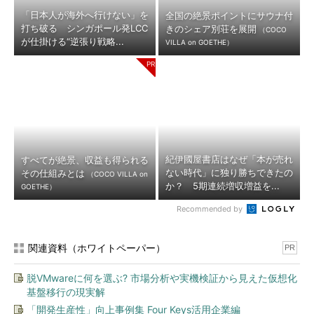
「日本人が海外へ行けない」を
全国の絶景ポイントにサウナ付
打ち破る シンガポール発LCC
きのシェア別荘を展開
（COCO
が仕掛ける“逆張り戦略...
VILLA on GOETHE）
紀伊國屋書店はなぜ「本が売れ
すべてが絶景、収益も得られる
ない時代」に独り勝ちできたの
その仕組みとは
（COCO VILLA on
か？ 5期連続増収増益を...
GOETHE）
Recommended by
関連資料（ホワイトペーパー）
PR
脱VMwareに何を選ぶ? 市場分析や実機検証から見えた仮想化
基盤移行の現実解
「開発生産性」向上事例集 Four Keys活用企業編