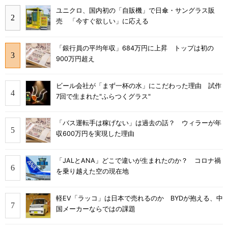
ユニクロ、国内初の「自販機」で日傘・サングラス販
売 「今すぐ欲しい」に応える
「銀行員の平均年収」684万円に上昇 トップは初の
900万円超え
ビール会社が「まず一杯の水」にこだわった理由 試作
7回で生まれた"ふらつくグラス"
「バス運転手は稼げない」は過去の話？ ウィラーが年
収600万円を実現した理由
「JALとANA」どこで違いが生まれたのか？ コロナ禍
を乗り越えた空の現在地
軽EV「ラッコ」は日本で売れるのか BYDが抱える、中
国メーカーならではの課題