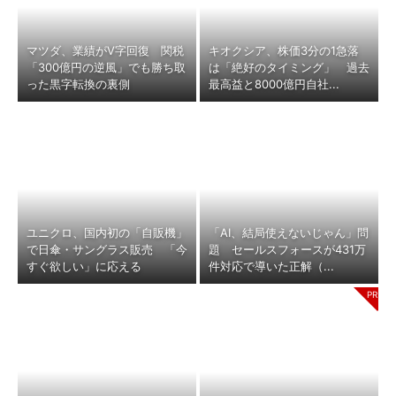
マツダ、業績がV字回復 関税
キオクシア、株価3分の1急落
「300億円の逆風」でも勝ち取
は「絶好のタイミング」 過去
った黒字転換の裏側
最高益と8000億円自社...
ユニクロ、国内初の「自販機」
「AI、結局使えないじゃん」問
で日傘・サングラス販売 「今
題 セールスフォースが431万
すぐ欲しい」に応える
件対応で導いた正解（...