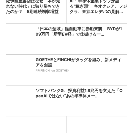
紀伊國屋書店はなぜ「本が売
AI・半導体企業トップが語
れない時代」に独り勝ちでき
る“稼ぎ頭” キオクシア、フジ
たのか？ 5期連続増収増益
クラ、東京エレデバの見解...
を...
「日本の聖域」軽自動車に赤船来襲 BYDが1
99万円「新型EV軽」で仕掛ける一...
GOETHEとFINCHIがタッグを組み、新メディ
アを創設
PR(FINCHI on GOETHE)
ソフトバンクG、投資利益1.8兆円を支えた「O
penAIではない“あの半導体メー...