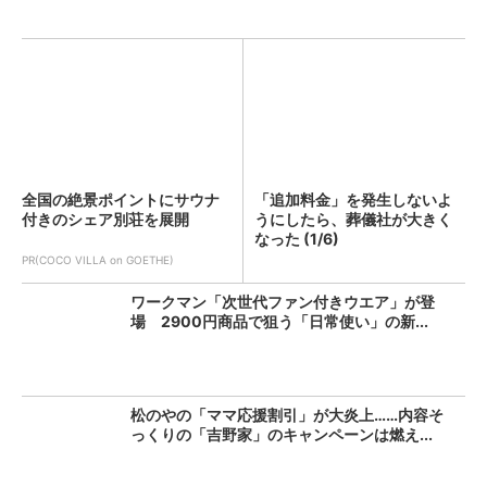
全国の絶景ポイントにサウナ
「追加料金」を発生しないよ
付きのシェア別荘を展開
うにしたら、葬儀社が大きく
なった (1/6)
PR(COCO VILLA on GOETHE)
ワークマン「次世代ファン付きウエア」が登
場 2900円商品で狙う「日常使い」の新...
松のやの「ママ応援割引」が大炎上……内容そ
っくりの「吉野家」のキャンペーンは燃え...