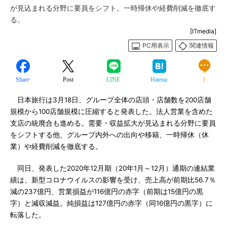
が見込まれる分野に要員をシフト。一時帰休や経費削減を徹底す
る。
[ITmedia]
PC用表示
関連情報
Share
Post
LINE
Hatena
1
日本旅行は3月18日、グループ全体の店頭・店舗数を200店舗
規模から100店舗規模に圧縮すると発表した。法人営業を含めた
支店の統廃合も進める。需要・収益拡大が見込まれる分野に要員
をシフトする他、グループ内外への出向や移籍、一時帰休（休
業）や経費削減を徹底する。
同日、発表した2020年12月期（20年1月～12月）通期の連結業
績は、新型コロナウイルスの影響を受け、売上高が前期比56.7％
減の237億円、営業損益が116億円の赤字（前期は15億円の黒
字）と減収減益。純損益は127億円の赤字（同16億円の黒字）に
転落した。