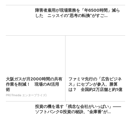
障害者雇用が現場業務を「年6500時間」減ら
した ニッスイの“思考の転換”がすご...
大阪ガスが月2000時間の共有
ファミマ先行の「広告ビジネ
作業を削減！ 現場のAI活用
ス」にセブンが参入、勝算
術
は？ 全国約2万店舗と約1億
人...
PR(ITmedia エンタープライズ)
投資の機を逃す「残念な会社がいっぱい」――
ソフトバンクG投資の秘訣、“金庫番”が...