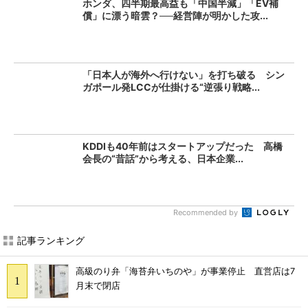
ホンダ、四半期最高益も「中国半減」「EV補
償」に漂う暗雲？──経営陣が明かした攻...
「日本人が海外へ行けない」を打ち破る シン
ガポール発LCCが仕掛ける“逆張り戦略...
KDDIも40年前はスタートアップだった 高橋
会長の“昔話”から考える、日本企業...
Recommended by
記事ランキング
高級のり弁「海苔弁いちのや」が事業停止 直営店は7
月末で閉店