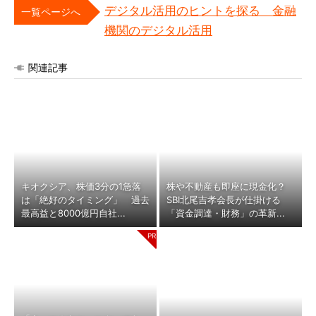
デジタル活用のヒントを探る 金融
一覧ページへ
機関のデジタル活用
関連記事
キオクシア、株価3分の1急落
株や不動産も即座に現金化？
は「絶好のタイミング」 過去
SBI北尾吉孝会長が仕掛ける
最高益と8000億円自社...
「資金調達・財務」の革新...