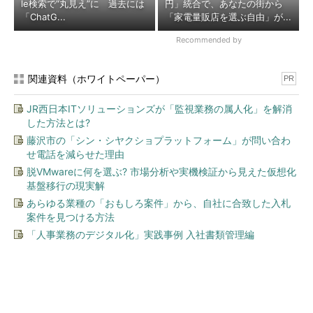
le検索で“丸見え”に 過去には
円」統合で、あなたの街から
「ChatG...
「家電量販店を選ぶ自由」が...
Recommended by
関連資料（ホワイトペーパー）
PR
JR西日本ITソリューションズが「監視業務の属人化」を解消
した方法とは?
藤沢市の「シン・シヤクショプラットフォーム」が問い合わ
せ電話を減らせた理由
脱VMwareに何を選ぶ? 市場分析や実機検証から見えた仮想化
基盤移行の現実解
あらゆる業種の「おもしろ案件」から、自社に合致した入札
案件を見つける方法
「人事業務のデジタル化」実践事例 入社書類管理編
今、あなたにオススメ